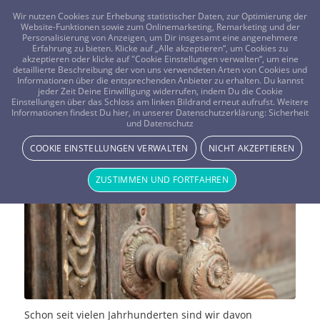
FRAGEN? KOSTENLOS ANRUFEN:
0800-8478266
Wir nutzen Cookies zur Erhebung statistischer Daten, zur Optimierung der
Website-Funktionen sowie zum Onlinemarketing, Remarketing und der
Personalisierung von Anzeigen, um Dir insgesamt eine angenehmere
Erfahrung zu bieten. Klicke auf „Alle akzeptieren“, um Cookies zu
akzeptieren oder klicke auf "Cookie Einstellungen verwalten“, um eine
detaillierte Beschreibung der von uns verwendeten Arten von Cookies und
Informationen über die entsprechenden Anbieter zu erhalten. Du kannst
jeder Zeit Deine Einwilligung widerrufen, indem Du die Cookie
MaHaBote – Der “kleine Schlüssel”
Einstellungen über das Schloss am linken Bildrand erneut aufrufst. Weitere
Informationen findest Du hier, in unserer Datenschutzerklärung:
Sicherheit
und Datenschutz
zur Astrologie
COOKIE EINSTELLUNGEN VERWALTEN
NICHT AKZEPTIEREN
STERNE & PLANETEN
ZUSTIMMEN UND FORTFAHREN
Schon seit vielen Jahrhunderten sind wir davon