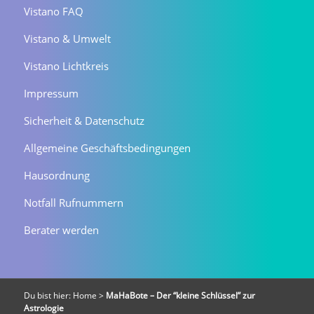
Vistano FAQ
Vistano & Umwelt
Vistano Lichtkreis
Impressum
Sicherheit & Datenschutz
Allgemeine Geschäftsbedingungen
Hausordnung
Notfall Rufnummern
Berater werden
Du bist hier:
Home
>
MaHaBote – Der “kleine Schlüssel” zur
Astrologie