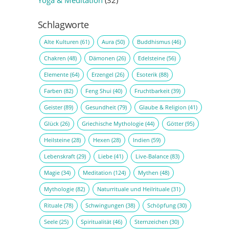
Yoga & Meditation
(32)
Schlagworte
Alte Kulturen
(61)
Aura
(50)
Buddhismus
(46)
Chakren
(48)
Dämonen
(26)
Edelsteine
(56)
Elemente
(64)
Erzengel
(26)
Esoterik
(88)
Farben
(82)
Feng Shui
(40)
Fruchtbarkeit
(39)
Geister
(89)
Gesundheit
(79)
Glaube & Religion
(41)
Glück
(26)
Griechische Mythologie
(44)
Götter
(95)
Heilsteine
(28)
Hexen
(28)
Indien
(59)
Lebenskraft
(29)
Liebe
(41)
Live-Balance
(83)
Magie
(34)
Meditation
(124)
Mythen
(48)
Mythologie
(82)
Naturrituale und Heilrituale
(31)
Rituale
(78)
Schwingungen
(38)
Schöpfung
(30)
Seele
(25)
Spiritualität
(46)
Sternzeichen
(30)