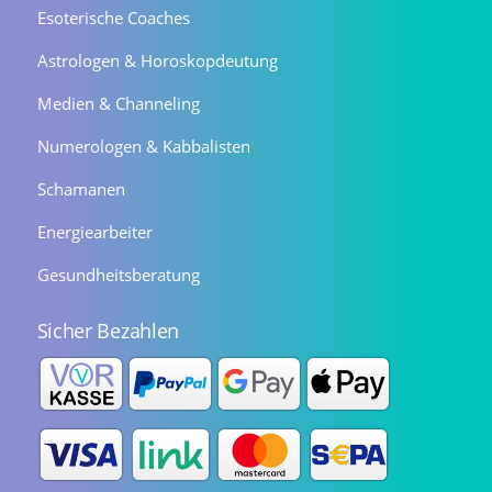
Esoterische Coaches
Astrologen & Horoskopdeutung
Medien & Channeling
Numerologen & Kabbalisten
Schamanen
Energiearbeiter
Gesundheitsberatung
Sicher Bezahlen