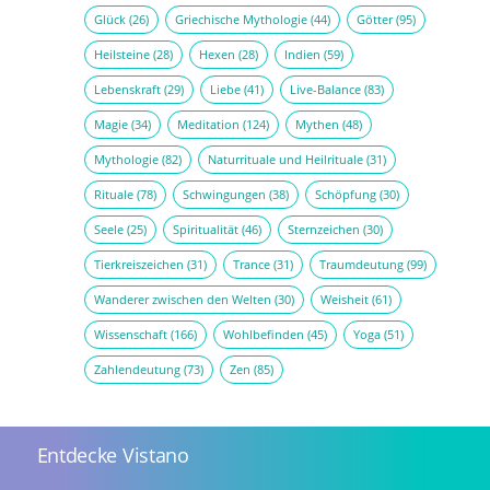
Glück
(26)
Griechische Mythologie
(44)
Götter
(95)
Heilsteine
(28)
Hexen
(28)
Indien
(59)
Lebenskraft
(29)
Liebe
(41)
Live-Balance
(83)
Magie
(34)
Meditation
(124)
Mythen
(48)
Mythologie
(82)
Naturrituale und Heilrituale
(31)
Rituale
(78)
Schwingungen
(38)
Schöpfung
(30)
Seele
(25)
Spiritualität
(46)
Sternzeichen
(30)
Tierkreiszeichen
(31)
Trance
(31)
Traumdeutung
(99)
Wanderer zwischen den Welten
(30)
Weisheit
(61)
Wissenschaft
(166)
Wohlbefinden
(45)
Yoga
(51)
Zahlendeutung
(73)
Zen
(85)
Entdecke Vistano