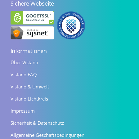
Sichere Webseite
Informationen
Über Vistano
Vistano FAQ
Vistano & Umwelt
Vistano Lichtkreis
Impressum
Sicherheit & Datenschutz
Allgemeine Geschäftsbedingungen