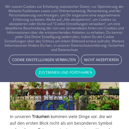
FRAGEN? KOSTENLOS ANRUFEN:
0800-8478266
Wir nutzen Cookies zur Erhebung statistischer Daten, zur Optimierung der
Website-Funktionen sowie zum Onlinemarketing, Remarketing und der
Personalisierung von Anzeigen, um Dir insgesamt eine angenehmere
Erfahrung zu bieten. Klicke auf „Alle akzeptieren“, um Cookies zu
akzeptieren oder klicke auf "Cookie Einstellungen verwalten“, um eine
detaillierte Beschreibung der von uns verwendeten Arten von Cookies und
Informationen über die entsprechenden Anbieter zu erhalten. Du kannst
jeder Zeit Deine Einwilligung widerrufen, indem Du die Cookie
Einstellungen über das Schloss am linken Bildrand erneut aufrufst. Weitere
Traumdeutung – Balkon
Informationen findest Du hier, in unserer Datenschutzerklärung:
Sicherheit
und Datenschutz
TRAUMWELT & BEDEUTUNG
COOKIE EINSTELLUNGEN VERWALTEN
NICHT AKZEPTIEREN
ZUSTIMMEN UND FORTFAHREN
In unseren
Träumen
kommen viele Dinge vor, die wir
auf den ersten Blick nicht als ein besonderes Symbol