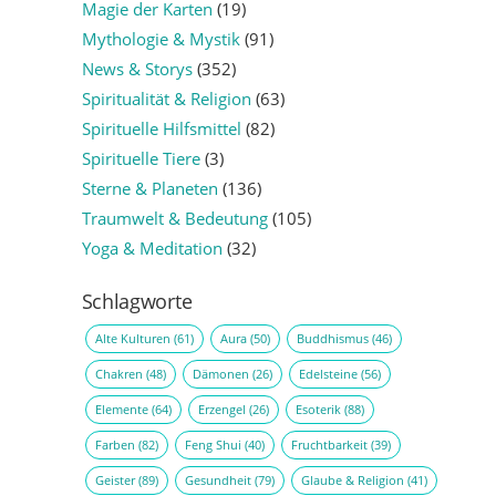
Magie der Karten
(19)
Mythologie & Mystik
(91)
News & Storys
(352)
Spiritualität & Religion
(63)
Spirituelle Hilfsmittel
(82)
Spirituelle Tiere
(3)
Sterne & Planeten
(136)
Traumwelt & Bedeutung
(105)
Yoga & Meditation
(32)
Schlagworte
Alte Kulturen
(61)
Aura
(50)
Buddhismus
(46)
Chakren
(48)
Dämonen
(26)
Edelsteine
(56)
Elemente
(64)
Erzengel
(26)
Esoterik
(88)
Farben
(82)
Feng Shui
(40)
Fruchtbarkeit
(39)
Geister
(89)
Gesundheit
(79)
Glaube & Religion
(41)