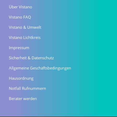
Über Vistano
Vistano FAQ
Vistano & Umwelt
Vistano Lichtkreis
Impressum
Sicherheit & Datenschutz
Allgemeine Geschäftsbedingungen
Hausordnung
Notfall Rufnummern
Berater werden