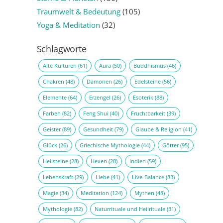
Traumwelt & Bedeutung
(105)
Yoga & Meditation
(32)
Schlagworte
Alte Kulturen
(61)
Aura
(50)
Buddhismus
(46)
Chakren
(48)
Dämonen
(26)
Edelsteine
(56)
Elemente
(64)
Erzengel
(26)
Esoterik
(88)
Farben
(82)
Feng Shui
(40)
Fruchtbarkeit
(39)
Geister
(89)
Gesundheit
(79)
Glaube & Religion
(41)
Glück
(26)
Griechische Mythologie
(44)
Götter
(95)
Heilsteine
(28)
Hexen
(28)
Indien
(59)
Lebenskraft
(29)
Liebe
(41)
Live-Balance
(83)
Magie
(34)
Meditation
(124)
Mythen
(48)
Mythologie
(82)
Naturrituale und Heilrituale
(31)