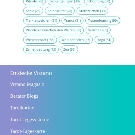
Rituale
(78)
Schwingungen
(38)
Schöpfung
(30)
Seele
(25)
Spiritualität
(46)
Sternzeichen
(30)
Tierkreiszeichen
(31)
Trance
(31)
Traumdeutung
(99)
Wanderer zwischen den Welten
(30)
Weisheit
(61)
Wissenschaft
(166)
Wohlbefinden
(45)
Yoga
(51)
Zahlendeutung
(73)
Zen
(85)
Entdecke Vistano
Vistano Magazin
Berater Blogs
Tarotkarten
Tarot Legesysteme
Tarot-Tageskarte