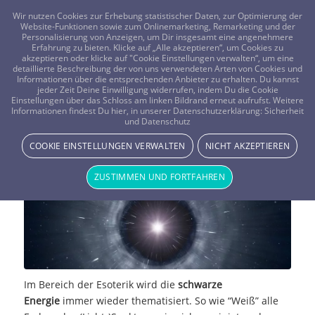
FRAGEN? KOSTENLOS ANRUFEN:
0800-8478266
Wir nutzen Cookies zur Erhebung statistischer Daten, zur Optimierung der
Website-Funktionen sowie zum Onlinemarketing, Remarketing und der
Personalisierung von Anzeigen, um Dir insgesamt eine angenehmere
Erfahrung zu bieten. Klicke auf „Alle akzeptieren“, um Cookies zu
akzeptieren oder klicke auf "Cookie Einstellungen verwalten“, um eine
detaillierte Beschreibung der von uns verwendeten Arten von Cookies und
Informationen über die entsprechenden Anbieter zu erhalten. Du kannst
jeder Zeit Deine Einwilligung widerrufen, indem Du die Cookie
Einstellungen über das Schloss am linken Bildrand erneut aufrufst. Weitere
Schwarze Energie
Informationen findest Du hier, in unserer Datenschutzerklärung:
Sicherheit
und Datenschutz
ENERGIE & LICHT
COOKIE EINSTELLUNGEN VERWALTEN
NICHT AKZEPTIEREN
ZUSTIMMEN UND FORTFAHREN
Im Bereich der Esoterik wird die
schwarze
Energie
immer wieder thematisiert. So wie “Weiß” alle