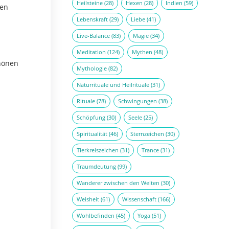
Heilsteine
(28)
Hexen
(28)
Indien
(59)
den
Lebenskraft
(29)
Liebe
(41)
Live-Balance
(83)
Magie
(34)
Meditation
(124)
Mythen
(48)
chönen
Mythologie
(82)
Naturrituale und Heilrituale
(31)
Rituale
(78)
Schwingungen
(38)
Schöpfung
(30)
Seele
(25)
Spiritualität
(46)
Sternzeichen
(30)
Tierkreiszeichen
(31)
Trance
(31)
Traumdeutung
(99)
Wanderer zwischen den Welten
(30)
Weisheit
(61)
Wissenschaft
(166)
Wohlbefinden
(45)
Yoga
(51)