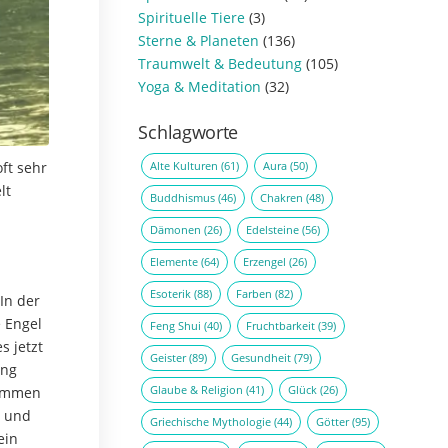
Spirituelle Tiere
(3)
Sterne & Planeten
(136)
Traumwelt & Bedeutung
(105)
Yoga & Meditation
(32)
Schlagworte
Alte Kulturen
(61)
Aura
(50)
ft sehr
lt
Buddhismus
(46)
Chakren
(48)
Dämonen
(26)
Edelsteine
(56)
Elemente
(64)
Erzengel
(26)
Esoterik
(88)
Farben
(82)
In der
e Engel
Feng Shui
(40)
Fruchtbarkeit
(39)
s jetzt
Geister
(89)
Gesundheit
(79)
ung
Glaube & Religion
(41)
Glück
(26)
 kommen
n und
Griechische Mythologie
(44)
Götter
(95)
ein