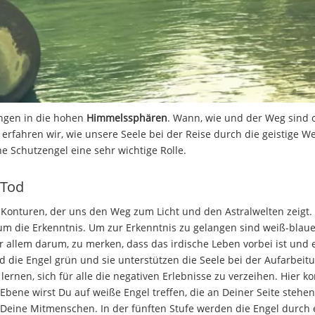
angen in die hohen
Himmelssphären
. Wann, wie und der Weg sind o
 erfahren wir, wie unsere Seele bei der Reise durch die geistige We
he Schutzengel eine sehr wichtige Rolle.
 Tod
onturen, der uns den Weg zum Licht und den Astralwelten zeigt. 
 um die Erkenntnis. Um zur Erkenntnis zu gelangen sind weiß-blau
or allem darum, zu merken, dass das irdische Leben vorbei ist und e
d die Engel grün und sie unterstützen die Seele bei der Aufarbeit
 lernen, sich für alle die negativen Erlebnisse zu verzeihen. Hier
n Ebene wirst Du auf weiße Engel treffen, die an Deiner Seite stehe
n Deine Mitmenschen. In der fünften Stufe werden die Engel durch 