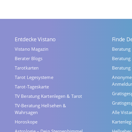
Entdecke Vistano
Finde D
Vistano Magazin
Beratung
Berater Blogs
Beratung 
Tarotkarten
Beratung 
Tarot Legesysteme
Anonyme 
Anmeldu
Tarot-Tageskarte
Gratisges
TV Beratung Kartenlegen & Tarot
Gratisges
TV-Beratung Hellsehen &
Wahrsagen
Alle Vist
Horoskope
Kartenleg
Astrologie – Dein Sternenhimmel
Hellsehe