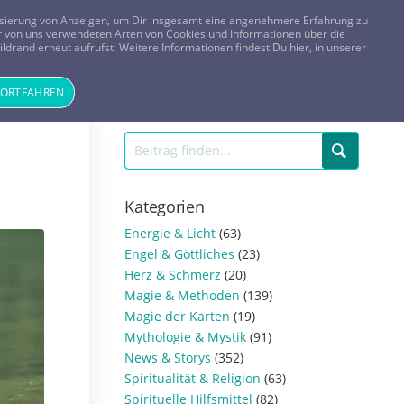
FRAGEN? KOSTENLOS ANRUFEN:
0800-8478266
lisierung von Anzeigen, um Dir insgesamt eine angenehmere Erfahrung zu
 der von uns verwendeten Arten von Cookies und Informationen über die
ldrand erneut aufrufst. Weitere Informationen findest Du hier, in unserer
Tageskarte
Magazin
ANMELDEN
REGISTRIEREN
FORTFAHREN
Kategorien
Energie & Licht
(63)
Engel & Göttliches
(23)
Herz & Schmerz
(20)
Magie & Methoden
(139)
Magie der Karten
(19)
Mythologie & Mystik
(91)
News & Storys
(352)
Spiritualität & Religion
(63)
Spirituelle Hilfsmittel
(82)