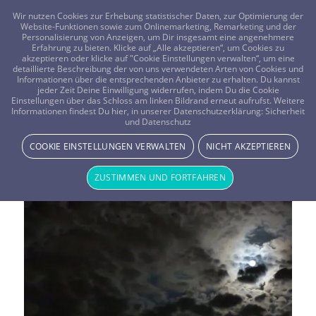
FRAGEN? KOSTENLOS ANRUFEN:
0800-8478266
Wir nutzen Cookies zur Erhebung statistischer Daten, zur Optimierung der
Website-Funktionen sowie zum Onlinemarketing, Remarketing und der
Personalisierung von Anzeigen, um Dir insgesamt eine angenehmere
Erfahrung zu bieten. Klicke auf „Alle akzeptieren“, um Cookies zu
akzeptieren oder klicke auf "Cookie Einstellungen verwalten“, um eine
detaillierte Beschreibung der von uns verwendeten Arten von Cookies und
Informationen über die entsprechenden Anbieter zu erhalten. Du kannst
jeder Zeit Deine Einwilligung widerrufen, indem Du die Cookie
Einstellungen über das Schloss am linken Bildrand erneut aufrufst. Weitere
Informationen findest Du hier, in unserer Datenschutzerklärung:
Sicherheit
Vistano Magazin Thema:
und Datenschutz
Sterndeutung
COOKIE EINSTELLUNGEN VERWALTEN
NICHT AKZEPTIEREN
ZUSTIMMEN UND FORTFAHREN