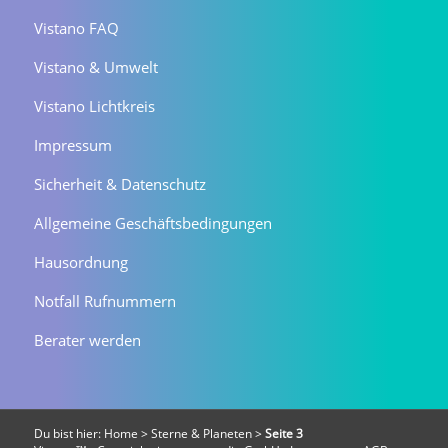
Vistano FAQ
Vistano & Umwelt
Vistano Lichtkreis
Impressum
Sicherheit & Datenschutz
Allgemeine Geschäftsbedingungen
Hausordnung
Notfall Rufnummern
Berater werden
Du bist hier:
Home
>
Sterne & Planeten
>
Seite 3