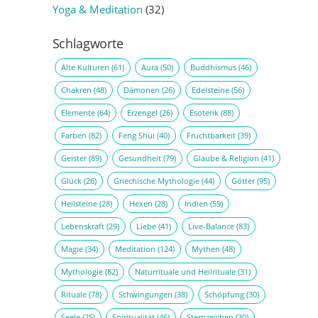
Yoga & Meditation
(32)
Schlagworte
Alte Kulturen
(61)
Aura
(50)
Buddhismus
(46)
Chakren
(48)
Dämonen
(26)
Edelsteine
(56)
Elemente
(64)
Erzengel
(26)
Esoterik
(88)
Farben
(82)
Feng Shui
(40)
Fruchtbarkeit
(39)
Geister
(89)
Gesundheit
(79)
Glaube & Religion
(41)
Glück
(26)
Griechische Mythologie
(44)
Götter
(95)
Heilsteine
(28)
Hexen
(28)
Indien
(59)
Lebenskraft
(29)
Liebe
(41)
Live-Balance
(83)
Magie
(34)
Meditation
(124)
Mythen
(48)
Mythologie
(82)
Naturrituale und Heilrituale
(31)
Rituale
(78)
Schwingungen
(38)
Schöpfung
(30)
Seele
(25)
Spiritualität
(46)
Sternzeichen
(30)