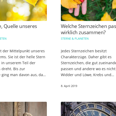
, Quelle unseres
Welche Sternzeichen pa
wirklich zusammen?
NETEN
STERNE & PLANETEN
st der Mittelpunkt unseres
Jedes Sternzeichen besitzt
s. Sie ist der helle Stern
Charakterzüge. Daher gibt es
 in unserem Teil der
Sternzeichen, die gut zueinand
s dreht. Bis zur
passen und andere wo es nicht 
 ging man davon aus, dass
Widder und Löwe, Krebs und
um die Erde dreht. Man sah
Skorpion? Welche Sternzeichen
8. April 2019
s Zentrum des Universums.
optimal für eine glückliche
Partnerschaft? Vorweg:…