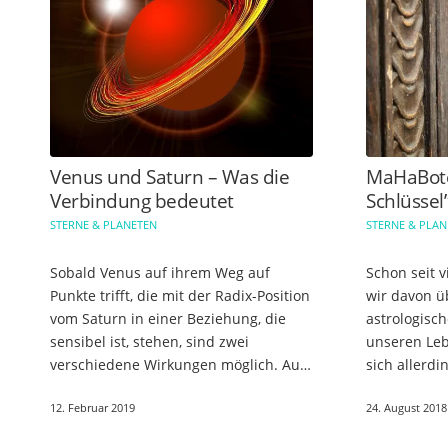
Venus und Saturn – Was die
MaHaBote
Verbindung bedeutet
Schlüssel
STERNE & PLANETEN
STERNE & PLA
Sobald Venus auf ihrem Weg auf
Schon seit 
Punkte trifft, die mit der Radix-Position
wir davon ü
vom Saturn in einer Beziehung, die
astrologisch
sensibel ist, stehen, sind zwei
unseren Leb
verschiedene Wirkungen möglich. Auf
sich allerd
der einen Seite kann dies bedeuten,
genauer mit
12. Februar 2019
24. August 2018
dass Beziehungen gestärkt werden…
auseinander
dass es seh