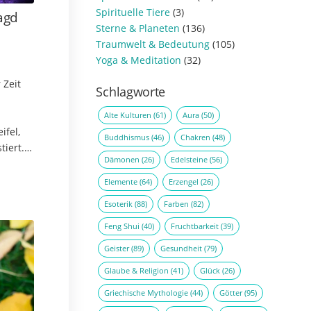
Spirituelle Tiere
(3)
Jagd
Sterne & Planeten
(136)
Traumwelt & Bedeutung
(105)
Yoga & Meditation
(32)
 Zeit
Schlagworte
Alte Kulturen
(61)
Aura
(50)
ifel,
Buddhismus
(46)
Chakren
(48)
tiert.
Dämonen
(26)
Edelsteine
(56)
aufbahn
e…
Elemente
(64)
Erzengel
(26)
Esoterik
(88)
Farben
(82)
Feng Shui
(40)
Fruchtbarkeit
(39)
Geister
(89)
Gesundheit
(79)
Glaube & Religion
(41)
Glück
(26)
Griechische Mythologie
(44)
Götter
(95)