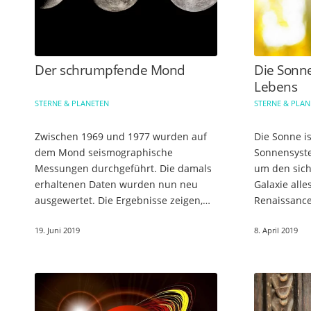
Der schrumpfende Mond
Die Sonne
Lebens
STERNE & PLANETEN
STERNE & PLA
Zwischen 1969 und 1977 wurden auf
Die Sonne i
dem Mond seismographische
Sonnensystem
Messungen durchgeführt. Die damals
um den sich
erhaltenen Daten wurden nun neu
Galaxie alle
ausgewertet. Die Ergebnisse zeigen,
Renaissance
dass es neue tektonische Aktivitäten
sich alles 
19. Juni 2019
8. April 2019
auf dem Mond gibt. Die seismischen
die Erde al
Aktivitäten…
…