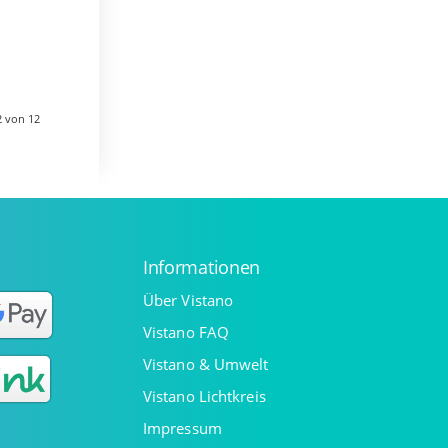
e
sieht
2 von 12
Informationen
Über Vistano
Vistano FAQ
Vistano & Umwelt
Vistano Lichtkreis
Impressum