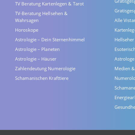
Gratisges
TV Beratung Kartenlegen & Tarot
Gratisges
TV-Beratung Hellsehen &
Wahrsagen
Alle Vist
Horoskope
Kartenleg
Astrologie – Dein Sternenhimmel
Hellsehe
Astrologie – Planeten
Esoterisc
Astrologie – Häuser
Astrolog
Zahlendeutung Numerologie
Medien &
Schamanischen Krafttiere
Numerolo
Schaman
Energiear
Gesundhe