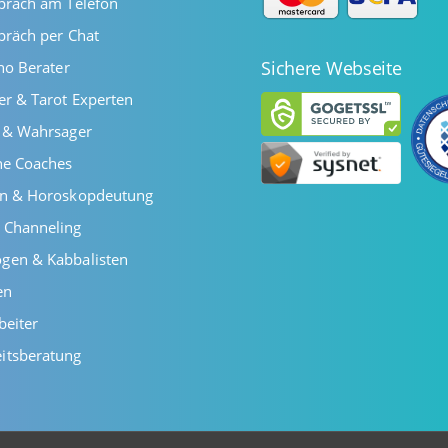
präch am Telefon
präch per Chat
Sichere Webseite
ano Berater
er & Tarot Experten
r & Wahrsager
he Coaches
en & Horoskopdeutung
 Channeling
gen & Kabbalisten
en
beiter
itsberatung