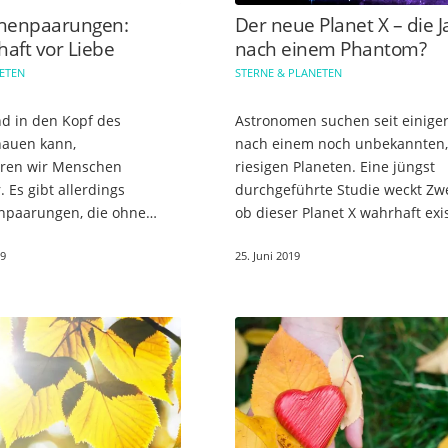
chenpaarungen:
Der neue Planet X – die 
aft vor Liebe
nach einem Phantom?
NETEN
STERNE & PLANETEN
d in den Kopf des
Astronomen suchen seit einiger
hauen kann,
nach einem noch unbekannten,
ren wir Menschen
riesigen Planeten. Eine jüngst
 Es gibt allerdings
durchgeführte Studie weckt Zwe
npaarungen, die ohne
ob dieser Planet X wahrhaft exis
e miteinander auskommen
Weit entfernt von unserer Uml
19
25. Juni 2019
rstehen. Hier kommen die
soll der große Planet am Rand
rnzeichenpaarungen: Die…