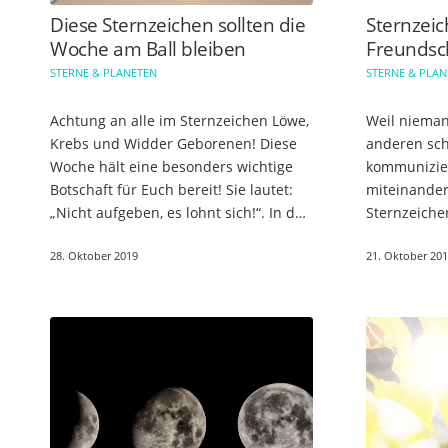
Diese Sternzeichen sollten die
Sternzei
Woche am Ball bleiben
Freundsch
STERNE & PLANETEN
STERNE & PLA
Achtung an alle im Sternzeichen Löwe,
Weil nieman
Krebs und Widder Geborenen! Diese
anderen sc
Woche hält eine besonders wichtige
kommunizie
Botschaft für Euch bereit! Sie lautet:
miteinander.
„Nicht aufgeben, es lohnt sich!“. In der
Sternzeiche
Woche vom 8. bis 14. Juni 2020 kommt
viele Wort
28. Oktober 2019
21. Oktober 20
Eure Zeit:…
und sich ve
besten Ste