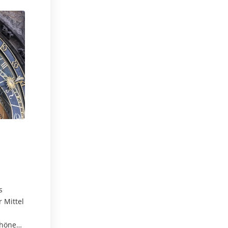
m
s
 Mittel
chöne