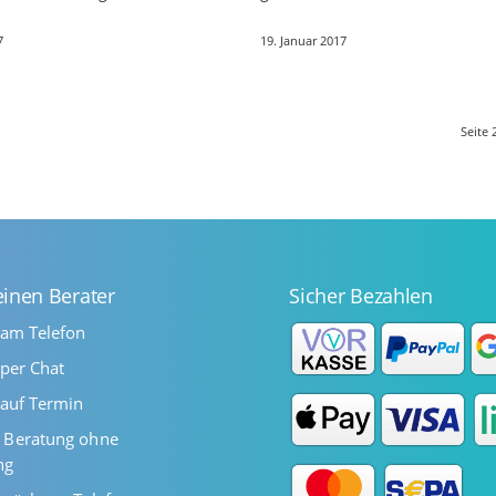
 Ein Transit von Mars und
Dinge leisten zu können. Falsch
7
19. Januar 2017
n zu großen…
Hoffnungen Wer kein Geld hat, 
sich…
Seite 
einen Berater
Sicher Bezahlen
 am Telefon
per Chat
auf Termin
Beratung ohne
ng