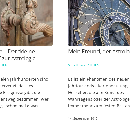
 – Der “kleine
Mein Freund, der Astrol
” zur Astrologie
NETEN
STERNE & PLANETEN
vielen Jahrhunderten sind
Es ist ein Phänomen des neuen
berzeugt, dass es
Jahrtausends - Kartendeutung,
e Ereignisse gibt, die
Hellseher, die alte Kunst des
ensweg bestimmen. Wer
Wahrsagens oder der Astrologe
ings schon mal etwas
immer mehr zum festen Bestan
 Astrologie
eines kontinuierlichen
14. September 2017
gesetzt hat, der weiß,
Beratungsgeschehens. Warum i
r kompliziert…
so? Man sollte meinen,…