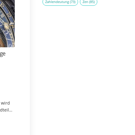
Zahlendeutung
(73)
Zen
(85)
oge
 wird
dteil
st das