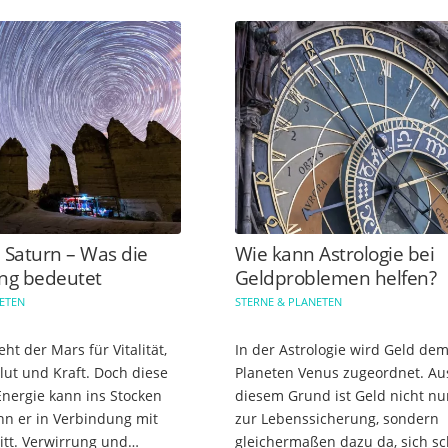
 Saturn – Was die
Wie kann Astrologie bei
ng bedeutet
Geldproblemen helfen?
NETEN
STERNE & PLANETEN
eht der Mars für Vitalität,
In der Astrologie wird Geld de
Blut und Kraft. Doch diese
Planeten Venus zugeordnet. Au
nergie kann ins Stocken
diesem Grund ist Geld nicht nur
nn er in Verbindung mit
zur Lebenssicherung, sondern
itt. Verwirrung und
gleichermaßen dazu da, sich s