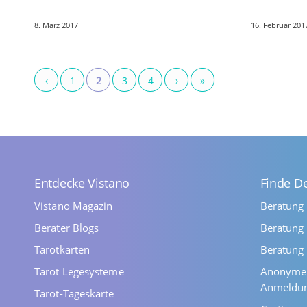
aberkannt wurde, kennen wir nur
Frustration
8. März 2017
16. Februar 201
noch acht Planeten. Mit dieser
Saturn kan
Entscheidung sind…
‹
1
2
3
4
›
»
Entdecke Vistano
Finde D
Vistano Magazin
Beratung
Berater Blogs
Beratung 
Tarotkarten
Beratung 
Tarot Legesysteme
Anonyme 
Anmeldu
Tarot-Tageskarte