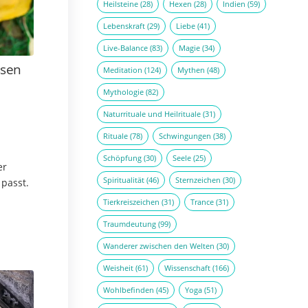
Heilsteine
(28)
Hexen
(28)
Indien
(59)
Lebenskraft
(29)
Liebe
(41)
Live-Balance
(83)
Magie
(34)
ssen
Meditation
(124)
Mythen
(48)
Mythologie
(82)
Naturrituale und Heilrituale
(31)
Rituale
(78)
Schwingungen
(38)
Schöpfung
(30)
Seele
(25)
er
Spiritualität
(46)
Sternzeichen
(30)
passt.
Tierkreiszeichen
(31)
Trance
(31)
 sind
Traumdeutung
(99)
Wanderer zwischen den Welten
(30)
Weisheit
(61)
Wissenschaft
(166)
Wohlbefinden
(45)
Yoga
(51)