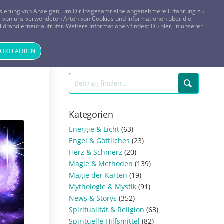
FRAGEN? KOSTENLOS ANRUFEN:
0800-8478266
lisierung von Anzeigen, um Dir insgesamt eine angenehmere Erfahrung zu
 der von uns verwendeten Arten von Cookies und Informationen über die
ldrand erneut aufrufst. Weitere Informationen findest Du hier, in unserer
Tageskarte
Magazin
ANMELDEN
REGISTRIEREN
FORTFAHREN
Kategorien
Energie & Licht
(63)
Engel & Göttliches
(23)
Herz & Schmerz
(20)
Magie & Methoden
(139)
Magie der Karten
(19)
Mythologie & Mystik
(91)
News & Storys
(352)
Spiritualität & Religion
(63)
Spirituelle Hilfsmittel
(82)