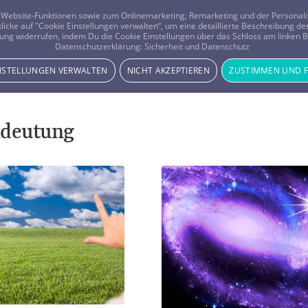
er Website-Funktionen sowie zum Onlinemarketing, Remarketing und der Persona
 klicke auf "Cookie Einstellungen verwalten“, um eine detaillierte Beschreibung
ung widerrufen, indem Du die Cookie Einstellungen über das Schloss am linken Bi
Beratung
Horoskope
Datenschutzerklärung:
Sicherheit und Datenschutz
INSTELLUNGEN VERWALTEN
NICHT AKZEPTIEREN
ZUSTIMMEN UND 
ndeutung