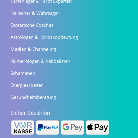
Kartenleger & Tarot Experten
Hellseher & Wahrsager
Esoterische Coaches
Astrologen & Horoskopdeutung
Medien & Channeling
Numerologen & Kabbalisten
Schamanen
Energiearbeiter
Gesundheitsberatung
Sicher Bezahlen