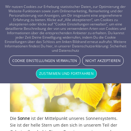
FRAGEN? KOSTENLOS ANRUFEN:
0800-8478266
Wir nutzen Cookies zur Erhebung statistischer Daten, zur Optimierung der
Website-Funktionen sowie zum Onlinemarketing, Remarketing und der
Personalisierung von Anzeigen, um Dir insgesamt eine angenehmere
Erfahrung zu bieten. Klicke auf „Alle akzeptieren“, um Cookies zu
akzeptieren oder klicke auf "Cookie Einstellungen verwalten“, um eine
detaillierte Beschreibung der von uns verwendeten Arten von Cookies und
Informationen über die entsprechenden Anbieter zu erhalten. Du kannst
jeder Zeit Deine Einwilligung widerrufen, indem Du die Cookie
Einstellungen über das Schloss am linken Bildrand erneut aufrufst. Weitere
Die Sonne, Quelle unseres Lebens
Informationen findest Du hier, in unserer Datenschutzerklärung:
Sicherheit
und Datenschutz
STERNE & PLANETEN
COOKIE EINSTELLUNGEN VERWALTEN
NICHT AKZEPTIEREN
ZUSTIMMEN UND FORTFAHREN
Die
Sonne
ist der Mittelpunkt unseres Sonnensystems.
Sie ist der helle Stern um den sich in unserem Teil der