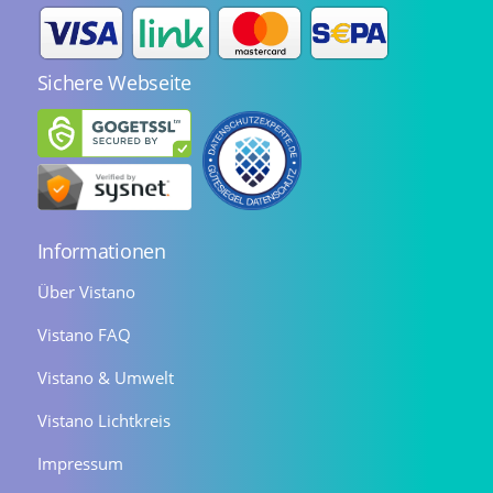
Sichere Webseite
Informationen
Über Vistano
Vistano FAQ
Vistano & Umwelt
Vistano Lichtkreis
Impressum