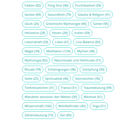
Farben
(82)
Feng Shui
(40)
Fruchtbarkeit
(39)
Geister
(89)
Gesundheit
(79)
Glaube & Religion
(41)
Glück
(26)
Griechische Mythologie
(44)
Götter
(95)
Heilsteine
(28)
Hexen
(28)
Indien
(59)
Lebenskraft
(29)
Liebe
(41)
Live-Balance
(83)
Magie
(34)
Meditation
(124)
Mythen
(48)
Mythologie
(82)
Naturrituale und Heilrituale
(31)
Rituale
(78)
Schwingungen
(38)
Schöpfung
(30)
Seele
(25)
Spiritualität
(46)
Sternzeichen
(30)
Tierkreiszeichen
(31)
Trance
(31)
Traumdeutung
(99)
Wanderer zwischen den Welten
(30)
Weisheit
(61)
Wissenschaft
(166)
Wohlbefinden
(45)
Yoga
(51)
Zahlendeutung
(73)
Zen
(85)