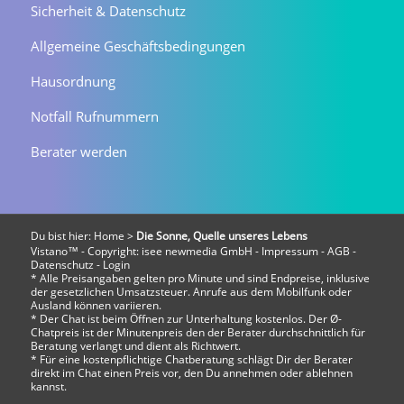
Sicherheit & Datenschutz
Allgemeine Geschäftsbedingungen
Hausordnung
Notfall Rufnummern
Berater werden
Du bist hier:
Home
>
Die Sonne, Quelle unseres Lebens
Vistano™ - Copyright:
isee newmedia GmbH
-
Impressum
-
AGB
-
Datenschutz
-
Login
* Alle Preisangaben gelten pro Minute und sind Endpreise, inklusive
der gesetzlichen Umsatzsteuer. Anrufe aus dem Mobilfunk oder
Ausland können variieren.
* Der Chat ist beim Öffnen zur Unterhaltung kostenlos. Der Ø-
Chatpreis ist der Minutenpreis den der Berater durchschnittlich für
Beratung verlangt und dient als Richtwert.
* Für eine kostenpflichtige Chatberatung schlägt Dir der Berater
direkt im Chat einen Preis vor, den Du annehmen oder ablehnen
kannst.