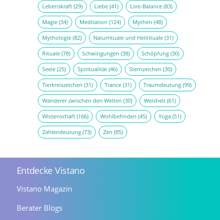
Lebenskraft
(29)
Liebe
(41)
Live-Balance
(83)
Magie
(34)
Meditation
(124)
Mythen
(48)
Mythologie
(82)
Naturrituale und Heilrituale
(31)
Rituale
(78)
Schwingungen
(38)
Schöpfung
(30)
Seele
(25)
Spiritualität
(46)
Sternzeichen
(30)
Tierkreiszeichen
(31)
Trance
(31)
Traumdeutung
(99)
Wanderer zwischen den Welten
(30)
Weisheit
(61)
Wissenschaft
(166)
Wohlbefinden
(45)
Yoga
(51)
Zahlendeutung
(73)
Zen
(85)
Entdecke Vistano
Vistano Magazin
Berater Blogs