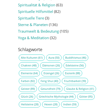
Spiritualität & Religion
(63)
Spirituelle Hilfsmittel
(82)
Spirituelle Tiere
(3)
Sterne & Planeten
(136)
Traumwelt & Bedeutung
(105)
Yoga & Meditation
(32)
Schlagworte
Alte Kulturen
(61)
Aura
(50)
Buddhismus
(46)
Chakren
(48)
Dämonen
(26)
Edelsteine
(56)
Elemente
(64)
Erzengel
(26)
Esoterik
(88)
Farben
(82)
Feng Shui
(40)
Fruchtbarkeit
(39)
Geister
(89)
Gesundheit
(79)
Glaube & Religion
(41)
Glück
(26)
Griechische Mythologie
(44)
Götter
(95)
Heilsteine
(28)
Hexen
(28)
Indien
(59)