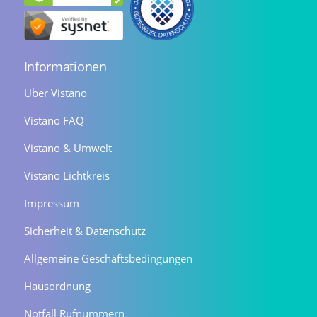
Informationen
Über Vistano
Vistano FAQ
Vistano & Umwelt
Vistano Lichtkreis
Impressum
Sicherheit & Datenschutz
Allgemeine Geschäftsbedingungen
Hausordnung
Notfall Rufnummern