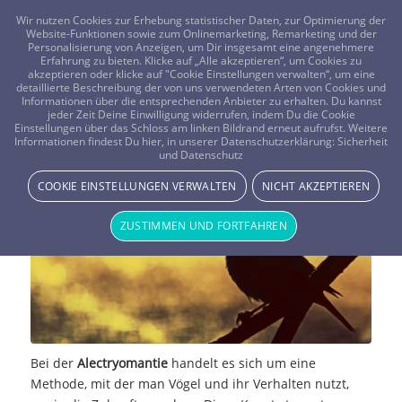
FRAGEN? KOSTENLOS ANRUFEN:
0800-8478266
Wir nutzen Cookies zur Erhebung statistischer Daten, zur Optimierung der
Website-Funktionen sowie zum Onlinemarketing, Remarketing und der
Personalisierung von Anzeigen, um Dir insgesamt eine angenehmere
Erfahrung zu bieten. Klicke auf „Alle akzeptieren“, um Cookies zu
akzeptieren oder klicke auf "Cookie Einstellungen verwalten“, um eine
detaillierte Beschreibung der von uns verwendeten Arten von Cookies und
Informationen über die entsprechenden Anbieter zu erhalten. Du kannst
jeder Zeit Deine Einwilligung widerrufen, indem Du die Cookie
Einstellungen über das Schloss am linken Bildrand erneut aufrufst. Weitere
Alectryomantie – Die Vogelkunst
Informationen findest Du hier, in unserer Datenschutzerklärung:
Sicherheit
und Datenschutz
MAGIE & METHODEN
COOKIE EINSTELLUNGEN VERWALTEN
NICHT AKZEPTIEREN
ZUSTIMMEN UND FORTFAHREN
Bei der
Alectryomantie
handelt es sich um eine
Methode, mit der man Vögel und ihr Verhalten nutzt,