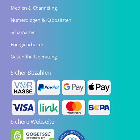
Medien & Channeling
Numerologen & Kabbalisten
Schamanen
Energiearbeiter
Gesundheitsberatung
Sicher Bezahlen
Sichere Webseite