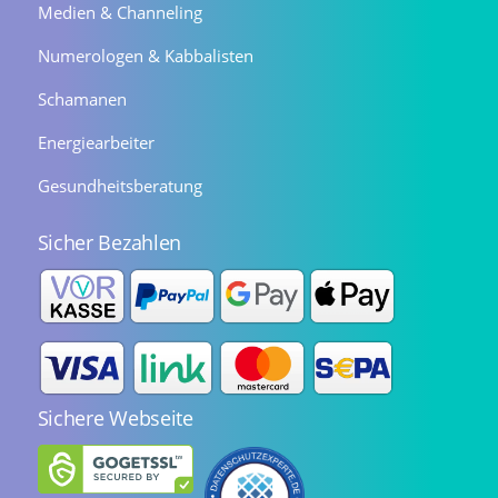
Medien & Channeling
Numerologen & Kabbalisten
Schamanen
Energiearbeiter
Gesundheitsberatung
Sicher Bezahlen
Sichere Webseite