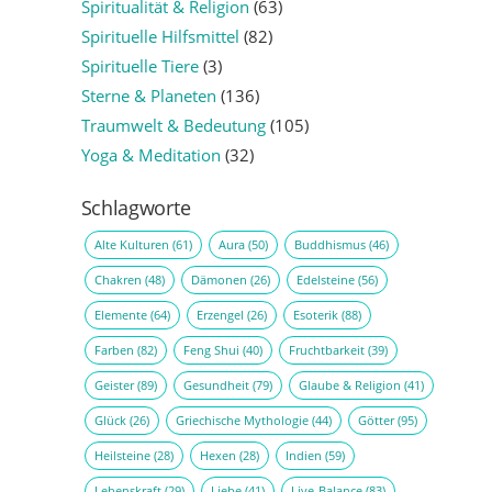
Spiritualität & Religion
(63)
Spirituelle Hilfsmittel
(82)
Spirituelle Tiere
(3)
Sterne & Planeten
(136)
Traumwelt & Bedeutung
(105)
Yoga & Meditation
(32)
Schlagworte
Alte Kulturen
(61)
Aura
(50)
Buddhismus
(46)
Chakren
(48)
Dämonen
(26)
Edelsteine
(56)
Elemente
(64)
Erzengel
(26)
Esoterik
(88)
Farben
(82)
Feng Shui
(40)
Fruchtbarkeit
(39)
Geister
(89)
Gesundheit
(79)
Glaube & Religion
(41)
Glück
(26)
Griechische Mythologie
(44)
Götter
(95)
Heilsteine
(28)
Hexen
(28)
Indien
(59)
Lebenskraft
(29)
Liebe
(41)
Live-Balance
(83)