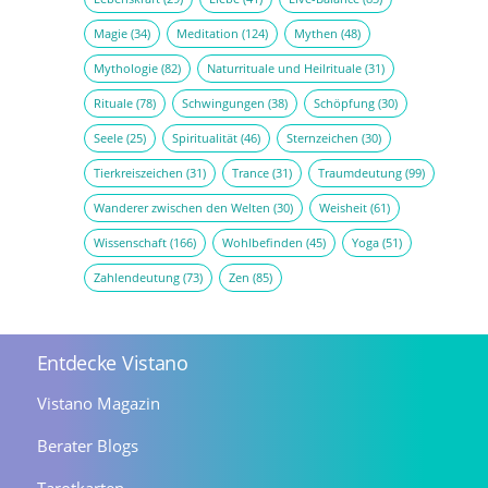
Magie
(34)
Meditation
(124)
Mythen
(48)
Mythologie
(82)
Naturrituale und Heilrituale
(31)
Rituale
(78)
Schwingungen
(38)
Schöpfung
(30)
Seele
(25)
Spiritualität
(46)
Sternzeichen
(30)
Tierkreiszeichen
(31)
Trance
(31)
Traumdeutung
(99)
Wanderer zwischen den Welten
(30)
Weisheit
(61)
Wissenschaft
(166)
Wohlbefinden
(45)
Yoga
(51)
Zahlendeutung
(73)
Zen
(85)
Entdecke Vistano
Vistano Magazin
Berater Blogs