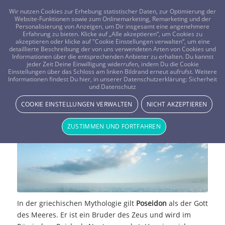
FRAGEN? KOSTENLOS ANRUFEN:
0800-8478266
Wir nutzen Cookies zur Erhebung statistischer Daten, zur Optimierung der
Website-Funktionen sowie zum Onlinemarketing, Remarketing und der
Personalisierung von Anzeigen, um Dir insgesamt eine angenehmere
Erfahrung zu bieten. Klicke auf „Alle akzeptieren“, um Cookies zu
akzeptieren oder klicke auf "Cookie Einstellungen verwalten“, um eine
detaillierte Beschreibung der von uns verwendeten Arten von Cookies und
Informationen über die entsprechenden Anbieter zu erhalten. Du kannst
jeder Zeit Deine Einwilligung widerrufen, indem Du die Cookie
Einstellungen über das Schloss am linken Bildrand erneut aufrufst. Weitere
Die Götter des Olymp – Poseidon
Informationen findest Du hier, in unserer Datenschutzerklärung:
Sicherheit
und Datenschutz
MYTHOLOGIE & MYSTIK
COOKIE EINSTELLUNGEN VERWALTEN
NICHT AKZEPTIEREN
ZUSTIMMEN UND FORTFAHREN
In der griechischen Mythologie gilt
Poseidon
als der Gott
des Meeres. Er ist ein Bruder des Zeus und wird im