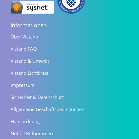
Informationen
Über Vistano
Vistano FAQ
Vistano & Umwelt
Vistano Lichtkreis
Impressum
Sicherheit & Datenschutz
Allgemeine Geschäftsbedingungen
Hausordnung
Notfall Rufnummern