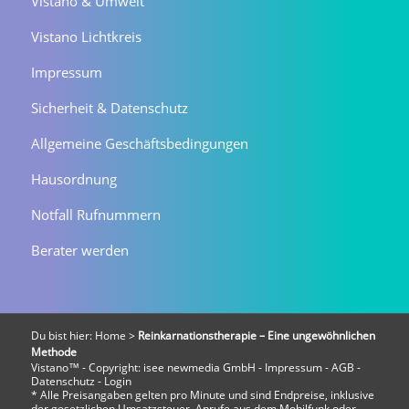
Vistano & Umwelt
Vistano Lichtkreis
Impressum
Sicherheit & Datenschutz
Allgemeine Geschäftsbedingungen
Hausordnung
Notfall Rufnummern
Berater werden
Du bist hier:
Home
>
Reinkarnationstherapie – Eine ungewöhnlichen
Methode
Vistano™ - Copyright:
isee newmedia GmbH
-
Impressum
-
AGB
-
Datenschutz
-
Login
* Alle Preisangaben gelten pro Minute und sind Endpreise, inklusive
der gesetzlichen Umsatzsteuer. Anrufe aus dem Mobilfunk oder