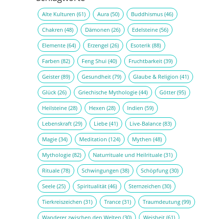
Alte Kulturen
(61)
Aura
(50)
Buddhismus
(46)
Chakren
(48)
Dämonen
(26)
Edelsteine
(56)
Elemente
(64)
Erzengel
(26)
Esoterik
(88)
Farben
(82)
Feng Shui
(40)
Fruchtbarkeit
(39)
Geister
(89)
Gesundheit
(79)
Glaube & Religion
(41)
Glück
(26)
Griechische Mythologie
(44)
Götter
(95)
Heilsteine
(28)
Hexen
(28)
Indien
(59)
Lebenskraft
(29)
Liebe
(41)
Live-Balance
(83)
Magie
(34)
Meditation
(124)
Mythen
(48)
Mythologie
(82)
Naturrituale und Heilrituale
(31)
Rituale
(78)
Schwingungen
(38)
Schöpfung
(30)
Seele
(25)
Spiritualität
(46)
Sternzeichen
(30)
Tierkreiszeichen
(31)
Trance
(31)
Traumdeutung
(99)
Wanderer zwischen den Welten
(30)
Weisheit
(61)