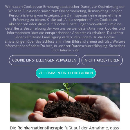
FRAGEN? KOSTENLOS ANRUFEN:
0800-8478266
Wir nutzen Cookies zur Erhebung statistischer Daten, zur Optimierung der
Website-Funktionen sowie zum Onlinemarketing, Remarketing und der
Personalisierung von Anzeigen, um Dir insgesamt eine angenehmere
Erfahrung zu bieten. Klicke auf „Alle akzeptieren“, um Cookies zu
akzeptieren oder klicke auf "Cookie Einstellungen verwalten“, um eine
detaillierte Beschreibung der von uns verwendeten Arten von Cookies und
Informationen über die entsprechenden Anbieter zu erhalten. Du kannst
jeder Zeit Deine Einwilligung widerrufen, indem Du die Cookie
Reinkarnationstherapie – Eine
Einstellungen über das Schloss am linken Bildrand erneut aufrufst. Weitere
Informationen findest Du hier, in unserer Datenschutzerklärung:
Sicherheit
und Datenschutz
ungewöhnlichen Methode
COOKIE EINSTELLUNGEN VERWALTEN
NICHT AKZEPTIEREN
MAGIE & METHODEN
ZUSTIMMEN UND FORTFAHREN
Die
Reinkarnationstherapie
fußt auf der Annahme, dass