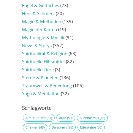
Engel & Göttliches
(23)
Herz & Schmerz
(20)
Magie & Methoden
(139)
Magie der Karten
(19)
Mythologie & Mystik
(91)
News & Storys
(352)
Spiritualität & Religion
(63)
Spirituelle Hilfsmittel
(82)
Spirituelle Tiere
(3)
Sterne & Planeten
(136)
Traumwelt & Bedeutung
(105)
Yoga & Meditation
(32)
Schlagworte
Alte Kulturen
(61)
Aura
(50)
Buddhismus
(46)
Chakren
(48)
Dämonen
(26)
Edelsteine
(56)