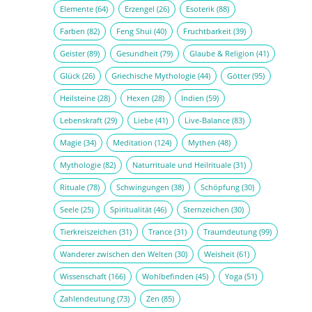
Elemente
(64)
Erzengel
(26)
Esoterik
(88)
Farben
(82)
Feng Shui
(40)
Fruchtbarkeit
(39)
Geister
(89)
Gesundheit
(79)
Glaube & Religion
(41)
Glück
(26)
Griechische Mythologie
(44)
Götter
(95)
Heilsteine
(28)
Hexen
(28)
Indien
(59)
Lebenskraft
(29)
Liebe
(41)
Live-Balance
(83)
Magie
(34)
Meditation
(124)
Mythen
(48)
Mythologie
(82)
Naturrituale und Heilrituale
(31)
Rituale
(78)
Schwingungen
(38)
Schöpfung
(30)
Seele
(25)
Spiritualität
(46)
Sternzeichen
(30)
Tierkreiszeichen
(31)
Trance
(31)
Traumdeutung
(99)
Wanderer zwischen den Welten
(30)
Weisheit
(61)
Wissenschaft
(166)
Wohlbefinden
(45)
Yoga
(51)
Zahlendeutung
(73)
Zen
(85)