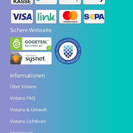
Sichere Webseite
Informationen
Über Vistano
Vistano FAQ
Vistano & Umwelt
Vistano Lichtkreis
Impressum