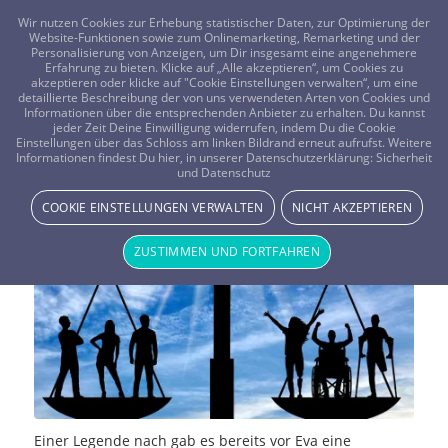
FRAGEN? KOSTENLOS ANRUFEN:
0800-8478266
Wir nutzen Cookies zur Erhebung statistischer Daten, zur Optimierung der
Website-Funktionen sowie zum Onlinemarketing, Remarketing und der
Personalisierung von Anzeigen, um Dir insgesamt eine angenehmere
Erfahrung zu bieten. Klicke auf „Alle akzeptieren“, um Cookies zu
akzeptieren oder klicke auf "Cookie Einstellungen verwalten“, um eine
detaillierte Beschreibung der von uns verwendeten Arten von Cookies und
Informationen über die entsprechenden Anbieter zu erhalten. Du kannst
jeder Zeit Deine Einwilligung widerrufen, indem Du die Cookie
Lilith – für Freiheit und
Einstellungen über das Schloss am linken Bildrand erneut aufrufst. Weitere
Informationen findest Du hier, in unserer Datenschutzerklärung:
Sicherheit
und Datenschutz
Gleichberechtigung
COOKIE EINSTELLUNGEN VERWALTEN
NICHT AKZEPTIEREN
MYTHOLOGIE & MYSTIK
ZUSTIMMEN UND FORTFAHREN
Einer Legende nach gab es bereits vor Eva eine