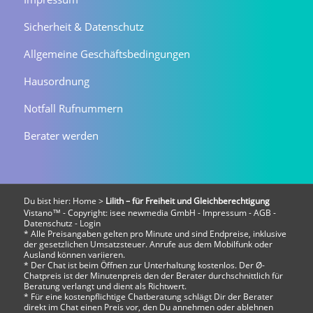
Sicherheit & Datenschutz
Allgemeine Geschäftsbedingungen
Hausordnung
Notfall Rufnummern
Berater werden
Du bist hier:
Home
>
Lilith – für Freiheit und Gleichberechtigung
Vistano™ - Copyright:
isee newmedia GmbH
-
Impressum
-
AGB
-
Datenschutz
-
Login
* Alle Preisangaben gelten pro Minute und sind Endpreise, inklusive
der gesetzlichen Umsatzsteuer. Anrufe aus dem Mobilfunk oder
Ausland können variieren.
* Der Chat ist beim Öffnen zur Unterhaltung kostenlos. Der Ø-
Chatpreis ist der Minutenpreis den der Berater durchschnittlich für
Beratung verlangt und dient als Richtwert.
* Für eine kostenpflichtige Chatberatung schlägt Dir der Berater
direkt im Chat einen Preis vor, den Du annehmen oder ablehnen