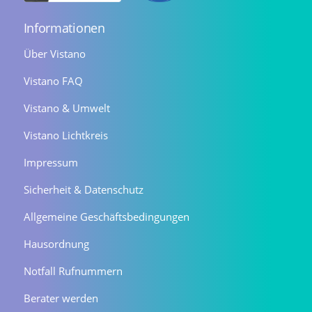
Informationen
Über Vistano
Vistano FAQ
Vistano & Umwelt
Vistano Lichtkreis
Impressum
Sicherheit & Datenschutz
Allgemeine Geschäftsbedingungen
Hausordnung
Notfall Rufnummern
Berater werden