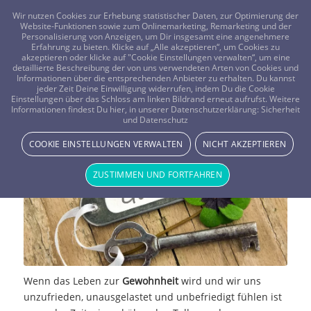
FRAGEN? KOSTENLOS ANRUFEN:
0800-8478266
Wir nutzen Cookies zur Erhebung statistischer Daten, zur Optimierung der
Website-Funktionen sowie zum Onlinemarketing, Remarketing und der
Personalisierung von Anzeigen, um Dir insgesamt eine angenehmere
Erfahrung zu bieten. Klicke auf „Alle akzeptieren“, um Cookies zu
akzeptieren oder klicke auf "Cookie Einstellungen verwalten“, um eine
detaillierte Beschreibung der von uns verwendeten Arten von Cookies und
Informationen über die entsprechenden Anbieter zu erhalten. Du kannst
jeder Zeit Deine Einwilligung widerrufen, indem Du die Cookie
Einstellungen über das Schloss am linken Bildrand erneut aufrufst. Weitere
Entdecke neue Möglichkeiten
Informationen findest Du hier, in unserer Datenschutzerklärung:
Sicherheit
und Datenschutz
NEWS & STORYS
COOKIE EINSTELLUNGEN VERWALTEN
NICHT AKZEPTIEREN
ZUSTIMMEN UND FORTFAHREN
Wenn das Leben zur
Gewohnheit
wird und wir uns
unzufrieden, unausgelastet und unbefriedigt fühlen ist