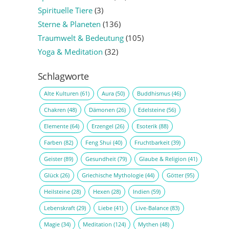
Spirituelle Tiere
(3)
Sterne & Planeten
(136)
Traumwelt & Bedeutung
(105)
Yoga & Meditation
(32)
Schlagworte
Alte Kulturen
(61)
Aura
(50)
Buddhismus
(46)
Chakren
(48)
Dämonen
(26)
Edelsteine
(56)
Elemente
(64)
Erzengel
(26)
Esoterik
(88)
Farben
(82)
Feng Shui
(40)
Fruchtbarkeit
(39)
Geister
(89)
Gesundheit
(79)
Glaube & Religion
(41)
Glück
(26)
Griechische Mythologie
(44)
Götter
(95)
Heilsteine
(28)
Hexen
(28)
Indien
(59)
Lebenskraft
(29)
Liebe
(41)
Live-Balance
(83)
Magie
(34)
Meditation
(124)
Mythen
(48)