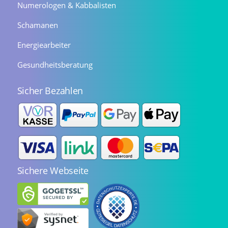
Numerologen & Kabbalisten
Schamanen
Energiearbeiter
Gesundheitsberatung
Sicher Bezahlen
Sichere Webseite