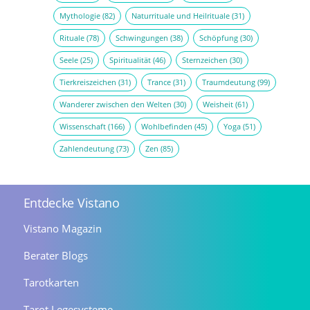
Mythologie
(82)
Naturrituale und Heilrituale
(31)
Rituale
(78)
Schwingungen
(38)
Schöpfung
(30)
Seele
(25)
Spiritualität
(46)
Sternzeichen
(30)
Tierkreiszeichen
(31)
Trance
(31)
Traumdeutung
(99)
Wanderer zwischen den Welten
(30)
Weisheit
(61)
Wissenschaft
(166)
Wohlbefinden
(45)
Yoga
(51)
Zahlendeutung
(73)
Zen
(85)
Entdecke Vistano
Vistano Magazin
Berater Blogs
Tarotkarten
Tarot Legesysteme