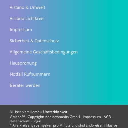
Vistano & Umwelt
Vistano Lichtkreis
Impressum
Sicherheit & Datenschutz
Allgemeine Geschäftsbedingungen
Hausordnung
Notfall Rufnummern
Berater werden
Du bist hier:
Home
>
Unsterblichkeit
Vistano™ - Copyright:
isee newmedia GmbH
-
Impressum
-
AGB
-
Datenschutz
-
Login
* Alle Preisangaben gelten pro Minute und sind Endpreise, inklusive