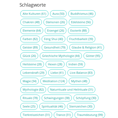
Schlagworte
Alte Kulturen
(61)
Aura
(50)
Buddhismus
(46)
Chakren
(48)
Dämonen
(26)
Edelsteine
(56)
Elemente
(64)
Erzengel
(26)
Esoterik
(88)
Farben
(82)
Feng Shui
(40)
Fruchtbarkeit
(39)
Geister
(89)
Gesundheit
(79)
Glaube & Religion
(41)
Glück
(26)
Griechische Mythologie
(44)
Götter
(95)
Heilsteine
(28)
Hexen
(28)
Indien
(59)
Lebenskraft
(29)
Liebe
(41)
Live-Balance
(83)
Magie
(34)
Meditation
(124)
Mythen
(48)
Mythologie
(82)
Naturrituale und Heilrituale
(31)
Rituale
(78)
Schwingungen
(38)
Schöpfung
(30)
Seele
(25)
Spiritualität
(46)
Sternzeichen
(30)
Tierkreiszeichen
(31)
Trance
(31)
Traumdeutung
(99)