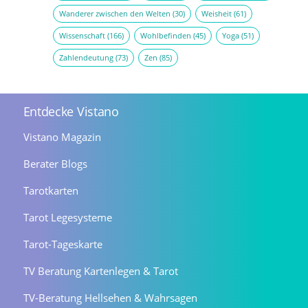
Wanderer zwischen den Welten
(30)
Weisheit
(61)
Wissenschaft
(166)
Wohlbefinden
(45)
Yoga
(51)
Zahlendeutung
(73)
Zen
(85)
Entdecke Vistano
Vistano Magazin
Berater Blogs
Tarotkarten
Tarot Legesysteme
Tarot-Tageskarte
TV Beratung Kartenlegen & Tarot
TV-Beratung Hellsehen & Wahrsagen