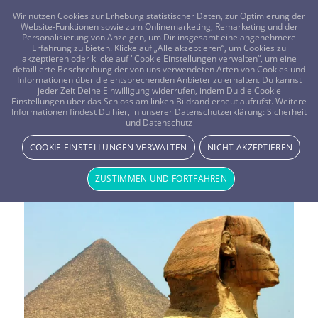
FRAGEN? KOSTENLOS ANRUFEN:
0800-8478266
Wir nutzen Cookies zur Erhebung statistischer Daten, zur Optimierung der
Website-Funktionen sowie zum Onlinemarketing, Remarketing und der
Personalisierung von Anzeigen, um Dir insgesamt eine angenehmere
Erfahrung zu bieten. Klicke auf „Alle akzeptieren“, um Cookies zu
akzeptieren oder klicke auf "Cookie Einstellungen verwalten“, um eine
detaillierte Beschreibung der von uns verwendeten Arten von Cookies und
Informationen über die entsprechenden Anbieter zu erhalten. Du kannst
jeder Zeit Deine Einwilligung widerrufen, indem Du die Cookie
Einstellungen über das Schloss am linken Bildrand erneut aufrufst. Weitere
Informationen findest Du hier, in unserer Datenschutzerklärung:
Sicherheit
Schlagwortarchiv für:
und Datenschutz
COOKIE EINSTELLUNGEN VERWALTEN
NICHT AKZEPTIEREN
Unsterblichkeit
ZUSTIMMEN UND FORTFAHREN