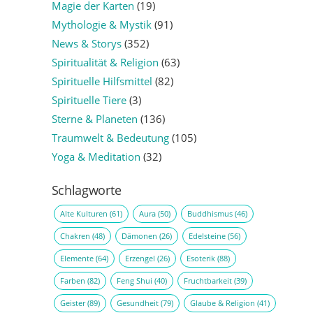
Magie der Karten
(19)
Mythologie & Mystik
(91)
News & Storys
(352)
Spiritualität & Religion
(63)
Spirituelle Hilfsmittel
(82)
Spirituelle Tiere
(3)
Sterne & Planeten
(136)
Traumwelt & Bedeutung
(105)
Yoga & Meditation
(32)
Schlagworte
Alte Kulturen
(61)
Aura
(50)
Buddhismus
(46)
Chakren
(48)
Dämonen
(26)
Edelsteine
(56)
Elemente
(64)
Erzengel
(26)
Esoterik
(88)
Farben
(82)
Feng Shui
(40)
Fruchtbarkeit
(39)
Geister
(89)
Gesundheit
(79)
Glaube & Religion
(41)