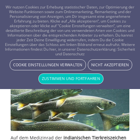
FRAGEN? KOSTENLOS ANRUFEN:
0800-8478266
Wir nutzen Cookies zur Erhebung statistischer Daten, zur Optimierung der
Website-Funktionen sowie zum Onlinemarketing, Remarketing und der
Personalisierung von Anzeigen, um Dir insgesamt eine angenehmere
Erfahrung zu bieten. Klicke auf „Alle akzeptieren“, um Cookies zu
akzeptieren oder klicke auf "Cookie Einstellungen verwalten“, um eine
detaillierte Beschreibung der von uns verwendeten Arten von Cookies und
Informationen über die entsprechenden Anbieter zu erhalten. Du kannst
jeder Zeit Deine Einwilligung widerrufen, indem Du die Cookie
Das Horoskop der Indianer: Der
Einstellungen über das Schloss am linken Bildrand erneut aufrufst. Weitere
Informationen findest Du hier, in unserer Datenschutzerklärung:
Sicherheit
und Datenschutz
Lachs
COOKIE EINSTELLUNGEN VERWALTEN
NICHT AKZEPTIEREN
STERNE & PLANETEN
ZUSTIMMEN UND FORTFAHREN
Auf dem Medizinrad der
indianischen Tierkreiszeichen