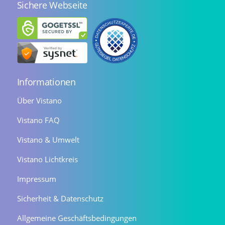
Sichere Webseite
Informationen
Über Vistano
Vistano FAQ
Vistano & Umwelt
Vistano Lichtkreis
Impressum
Sicherheit & Datenschutz
Allgemeine Geschäftsbedingungen