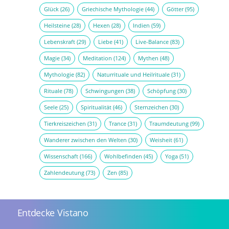
Glück
(26)
Griechische Mythologie
(44)
Götter
(95)
Heilsteine
(28)
Hexen
(28)
Indien
(59)
Lebenskraft
(29)
Liebe
(41)
Live-Balance
(83)
Magie
(34)
Meditation
(124)
Mythen
(48)
Mythologie
(82)
Naturrituale und Heilrituale
(31)
Rituale
(78)
Schwingungen
(38)
Schöpfung
(30)
Seele
(25)
Spiritualität
(46)
Sternzeichen
(30)
Tierkreiszeichen
(31)
Trance
(31)
Traumdeutung
(99)
Wanderer zwischen den Welten
(30)
Weisheit
(61)
Wissenschaft
(166)
Wohlbefinden
(45)
Yoga
(51)
Zahlendeutung
(73)
Zen
(85)
Entdecke Vistano