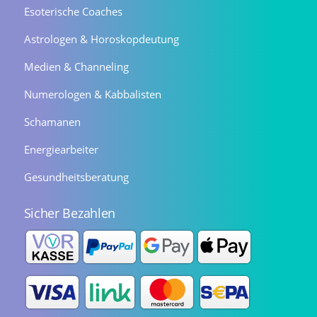
Esoterische Coaches
Astrologen & Horoskopdeutung
Medien & Channeling
Numerologen & Kabbalisten
Schamanen
Energiearbeiter
Gesundheitsberatung
Sicher Bezahlen