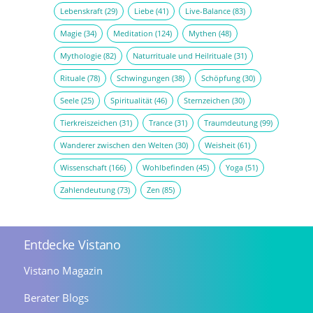
Lebenskraft
(29)
Liebe
(41)
Live-Balance
(83)
Magie
(34)
Meditation
(124)
Mythen
(48)
Mythologie
(82)
Naturrituale und Heilrituale
(31)
Rituale
(78)
Schwingungen
(38)
Schöpfung
(30)
Seele
(25)
Spiritualität
(46)
Sternzeichen
(30)
Tierkreiszeichen
(31)
Trance
(31)
Traumdeutung
(99)
Wanderer zwischen den Welten
(30)
Weisheit
(61)
Wissenschaft
(166)
Wohlbefinden
(45)
Yoga
(51)
Zahlendeutung
(73)
Zen
(85)
Entdecke Vistano
Vistano Magazin
Berater Blogs