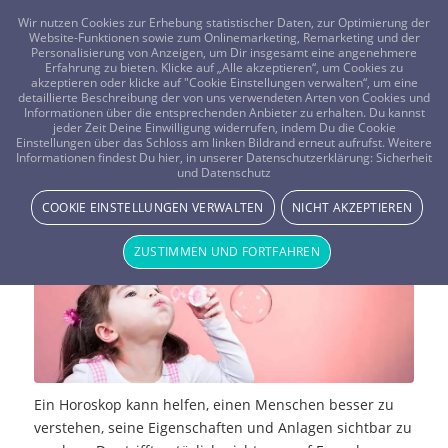
FRAGEN? KOSTENLOS ANRUFEN:
0800-8478266
Wir nutzen Cookies zur Erhebung statistischer Daten, zur Optimierung der
Website-Funktionen sowie zum Onlinemarketing, Remarketing und der
Personalisierung von Anzeigen, um Dir insgesamt eine angenehmere
Erfahrung zu bieten. Klicke auf „Alle akzeptieren“, um Cookies zu
akzeptieren oder klicke auf "Cookie Einstellungen verwalten“, um eine
detaillierte Beschreibung der von uns verwendeten Arten von Cookies und
Informationen über die entsprechenden Anbieter zu erhalten. Du kannst
jeder Zeit Deine Einwilligung widerrufen, indem Du die Cookie
Einstellungen über das Schloss am linken Bildrand erneut aufrufst. Weitere
Kinderhoroskope
Informationen findest Du hier, in unserer Datenschutzerklärung:
Sicherheit
und Datenschutz
STERNE & PLANETEN
COOKIE EINSTELLUNGEN VERWALTEN
NICHT AKZEPTIEREN
ZUSTIMMEN UND FORTFAHREN
Ein Horoskop kann helfen, einen Menschen besser zu
verstehen, seine Eigenschaften und Anlagen sichtbar zu