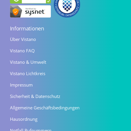
Informationen
Über Vistano
Vistano FAQ
Vistano & Umwelt
Vistano Lichtkreis
Impressum
Sicherheit & Datenschutz
Allgemeine Geschäftsbedingungen
Hausordnung
Notfall Rufnummern