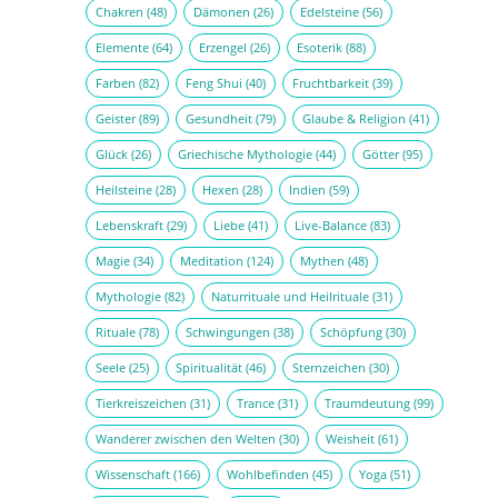
Chakren
(48)
Dämonen
(26)
Edelsteine
(56)
Elemente
(64)
Erzengel
(26)
Esoterik
(88)
Farben
(82)
Feng Shui
(40)
Fruchtbarkeit
(39)
Geister
(89)
Gesundheit
(79)
Glaube & Religion
(41)
Glück
(26)
Griechische Mythologie
(44)
Götter
(95)
Heilsteine
(28)
Hexen
(28)
Indien
(59)
Lebenskraft
(29)
Liebe
(41)
Live-Balance
(83)
Magie
(34)
Meditation
(124)
Mythen
(48)
Mythologie
(82)
Naturrituale und Heilrituale
(31)
Rituale
(78)
Schwingungen
(38)
Schöpfung
(30)
Seele
(25)
Spiritualität
(46)
Sternzeichen
(30)
Tierkreiszeichen
(31)
Trance
(31)
Traumdeutung
(99)
Wanderer zwischen den Welten
(30)
Weisheit
(61)
Wissenschaft
(166)
Wohlbefinden
(45)
Yoga
(51)