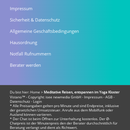
Impressum
Sicherheit & Datenschutz
Allgemeine Geschäftsbedingungen
Hausordnung
Notfall Rufnummern
Berater werden
Du bist hier:
Home
>
Meditative Reisen, entspannen im Yoga Kloster
Vistano™ - Copyright:
isee newmedia GmbH
-
Impressum
-
AGB
-
Datenschutz
-
Login
* Alle Preisangaben gelten pro Minute und sind Endpreise, inklusive
der gesetzlichen Umsatzsteuer. Anrufe aus dem Mobilfunk oder
Ausland können variieren.
* Der Chat ist beim Öffnen zur Unterhaltung kostenlos. Der Ø-
Chatpreis ist der Minutenpreis den der Berater durchschnittlich für
Beratung verlangt und dient als Richtwert.