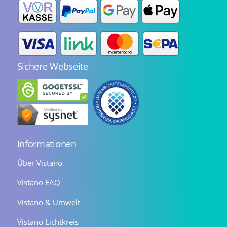
Sichere Webseite
Informationen
Über Vistano
Vistano FAQ
Vistano & Umwelt
Vistano Lichtkreis