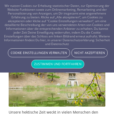
FRAGEN? KOSTENLOS ANRUFEN:
0800-8478266
Wir nutzen Cookies zur Erhebung statistischer Daten, zur Optimierung der
Website-Funktionen sowie zum Onlinemarketing, Remarketing und der
Personalisierung von Anzeigen, um Dir insgesamt eine angenehmere
Erfahrung zu bieten. Klicke auf „Alle akzeptieren“, um Cookies zu
akzeptieren oder klicke auf "Cookie Einstellungen verwalten“, um eine
detaillierte Beschreibung der von uns verwendeten Arten von Cookies und
Informationen über die entsprechenden Anbieter zu erhalten. Du kannst
jeder Zeit Deine Einwilligung widerrufen, indem Du die Cookie
Meditative Reisen, entspannen im
Einstellungen über das Schloss am linken Bildrand erneut aufrufst. Weitere
Informationen findest Du hier, in unserer Datenschutzerklärung:
Sicherheit
und Datenschutz
Yoga Kloster
COOKIE EINSTELLUNGEN VERWALTEN
NICHT AKZEPTIEREN
YOGA & MEDITATION
ZUSTIMMEN UND FORTFAHREN
Unsere hektische Zeit weckt in vielen Menschen den