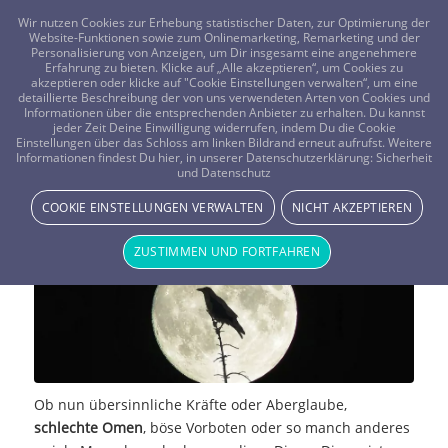
FRAGEN? KOSTENLOS ANRUFEN:
0800-8478266
Wir nutzen Cookies zur Erhebung statistischer Daten, zur Optimierung der
Website-Funktionen sowie zum Onlinemarketing, Remarketing und der
Personalisierung von Anzeigen, um Dir insgesamt eine angenehmere
Erfahrung zu bieten. Klicke auf „Alle akzeptieren“, um Cookies zu
akzeptieren oder klicke auf "Cookie Einstellungen verwalten“, um eine
detaillierte Beschreibung der von uns verwendeten Arten von Cookies und
Informationen über die entsprechenden Anbieter zu erhalten. Du kannst
jeder Zeit Deine Einwilligung widerrufen, indem Du die Cookie
Einstellungen über das Schloss am linken Bildrand erneut aufrufst. Weitere
Böse Omen und ihre Bedeutung
Informationen findest Du hier, in unserer Datenschutzerklärung:
Sicherheit
und Datenschutz
MAGIE & METHODEN
COOKIE EINSTELLUNGEN VERWALTEN
NICHT AKZEPTIEREN
ZUSTIMMEN UND FORTFAHREN
Ob nun übersinnliche Kräfte oder Aberglaube,
schlechte Omen
, böse Vorboten oder so manch anderes