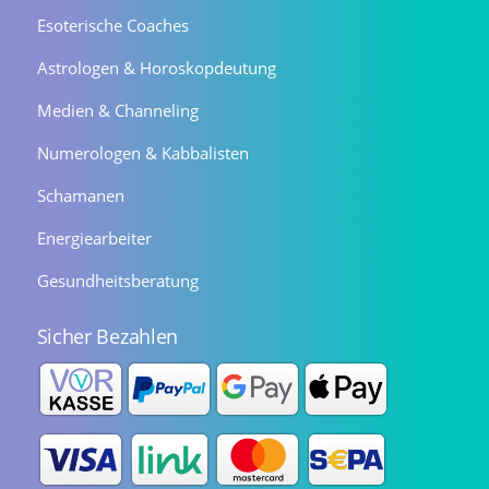
Esoterische Coaches
Astrologen & Horoskopdeutung
Medien & Channeling
Numerologen & Kabbalisten
Schamanen
Energiearbeiter
Gesundheitsberatung
Sicher Bezahlen