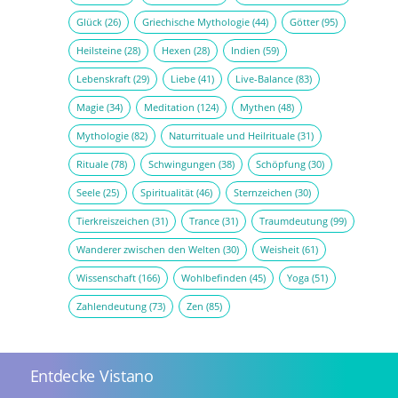
Glück
(26)
Griechische Mythologie
(44)
Götter
(95)
Heilsteine
(28)
Hexen
(28)
Indien
(59)
Lebenskraft
(29)
Liebe
(41)
Live-Balance
(83)
Magie
(34)
Meditation
(124)
Mythen
(48)
Mythologie
(82)
Naturrituale und Heilrituale
(31)
Rituale
(78)
Schwingungen
(38)
Schöpfung
(30)
Seele
(25)
Spiritualität
(46)
Sternzeichen
(30)
Tierkreiszeichen
(31)
Trance
(31)
Traumdeutung
(99)
Wanderer zwischen den Welten
(30)
Weisheit
(61)
Wissenschaft
(166)
Wohlbefinden
(45)
Yoga
(51)
Zahlendeutung
(73)
Zen
(85)
Entdecke Vistano