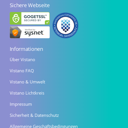
Sichere Webseite
Informationen
Über Vistano
Vistano FAQ
Vistano & Umwelt
Vistano Lichtkreis
Impressum
Sicherheit & Datenschutz
Allgemeine Geschäftsbedingungen