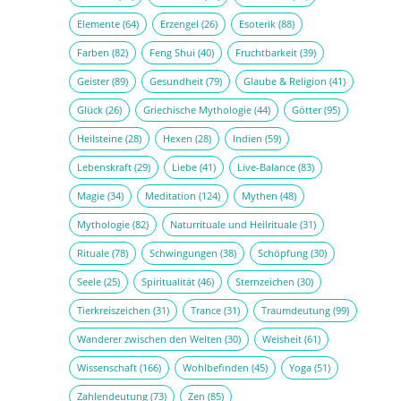
Elemente
(64)
Erzengel
(26)
Esoterik
(88)
Farben
(82)
Feng Shui
(40)
Fruchtbarkeit
(39)
Geister
(89)
Gesundheit
(79)
Glaube & Religion
(41)
Glück
(26)
Griechische Mythologie
(44)
Götter
(95)
Heilsteine
(28)
Hexen
(28)
Indien
(59)
Lebenskraft
(29)
Liebe
(41)
Live-Balance
(83)
Magie
(34)
Meditation
(124)
Mythen
(48)
Mythologie
(82)
Naturrituale und Heilrituale
(31)
Rituale
(78)
Schwingungen
(38)
Schöpfung
(30)
Seele
(25)
Spiritualität
(46)
Sternzeichen
(30)
Tierkreiszeichen
(31)
Trance
(31)
Traumdeutung
(99)
Wanderer zwischen den Welten
(30)
Weisheit
(61)
Wissenschaft
(166)
Wohlbefinden
(45)
Yoga
(51)
Zahlendeutung
(73)
Zen
(85)