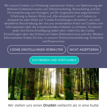
FRAGEN? KOSTENLOS ANRUFEN:
0800-8478266
Wir nutzen Cookies zur Erhebung statistischer Daten, zur Optimierung der
Website-Funktionen sowie zum Onlinemarketing, Remarketing und der
Personalisierung von Anzeigen, um Dir insgesamt eine angenehmere
Erfahrung zu bieten. Klicke auf „Alle akzeptieren“, um Cookies zu
akzeptieren oder klicke auf "Cookie Einstellungen verwalten“, um eine
detaillierte Beschreibung der von uns verwendeten Arten von Cookies und
Informationen über die entsprechenden Anbieter zu erhalten. Du kannst
jeder Zeit Deine Einwilligung widerrufen, indem Du die Cookie
Das geheimnisvolle Leben der
Einstellungen über das Schloss am linken Bildrand erneut aufrufst. Weitere
Informationen findest Du hier, in unserer Datenschutzerklärung:
Sicherheit
und Datenschutz
Druiden
COOKIE EINSTELLUNGEN VERWALTEN
NICHT AKZEPTIEREN
MYTHOLOGIE & MYSTIK
ZUSTIMMEN UND FORTFAHREN
Wir stellen uns einen
Druiden
vielleicht als in eine Kutte