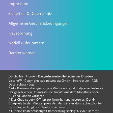
Impressum
Sicherheit & Datenschutz
Allgemeine Geschäftsbedingungen
Hausordnung
Notfall Rufnummern
Berater werden
Du bist hier:
Home
>
Das geheimnisvolle Leben der Druiden
Vistano™ - Copyright:
isee newmedia GmbH
-
Impressum
-
AGB
-
Datenschutz
-
Login
* Alle Preisangaben gelten pro Minute und sind Endpreise, inklusive
der gesetzlichen Umsatzsteuer. Anrufe aus dem Mobilfunk oder
Ausland können variieren.
* Der Chat ist beim Öffnen zur Unterhaltung kostenlos. Der Ø-
Chatpreis ist der Minutenpreis den der Berater durchschnittlich für
Beratung verlangt und dient als Richtwert.
* Für eine kostenpflichtige Chatberatung schlägt Dir der Berater