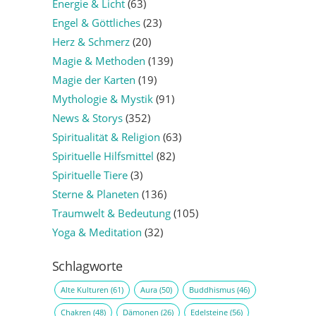
Energie & Licht
(63)
Engel & Göttliches
(23)
Herz & Schmerz
(20)
Magie & Methoden
(139)
Magie der Karten
(19)
Mythologie & Mystik
(91)
News & Storys
(352)
Spiritualität & Religion
(63)
Spirituelle Hilfsmittel
(82)
Spirituelle Tiere
(3)
Sterne & Planeten
(136)
Traumwelt & Bedeutung
(105)
Yoga & Meditation
(32)
Schlagworte
Alte Kulturen
(61)
Aura
(50)
Buddhismus
(46)
Chakren
(48)
Dämonen
(26)
Edelsteine
(56)