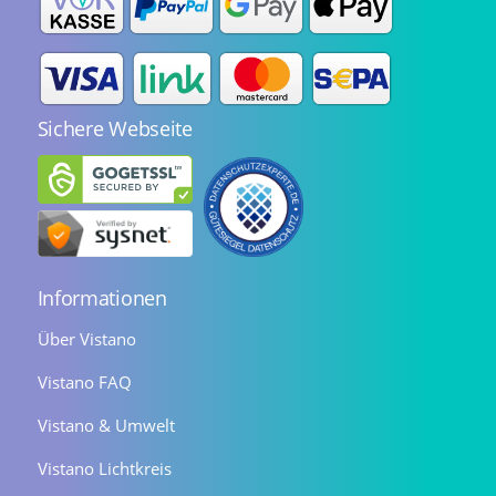
Sichere Webseite
Informationen
Über Vistano
Vistano FAQ
Vistano & Umwelt
Vistano Lichtkreis