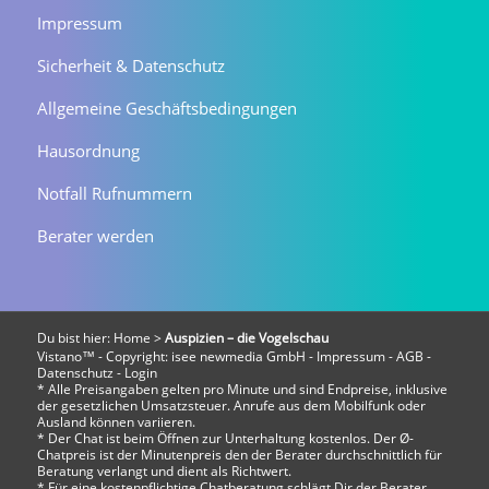
Impressum
Sicherheit & Datenschutz
Allgemeine Geschäftsbedingungen
Hausordnung
Notfall Rufnummern
Berater werden
Du bist hier:
Home
>
Auspizien – die Vogelschau
Vistano™ - Copyright:
isee newmedia GmbH
-
Impressum
-
AGB
-
Datenschutz
-
Login
* Alle Preisangaben gelten pro Minute und sind Endpreise, inklusive
der gesetzlichen Umsatzsteuer. Anrufe aus dem Mobilfunk oder
Ausland können variieren.
* Der Chat ist beim Öffnen zur Unterhaltung kostenlos. Der Ø-
Chatpreis ist der Minutenpreis den der Berater durchschnittlich für
Beratung verlangt und dient als Richtwert.
* Für eine kostenpflichtige Chatberatung schlägt Dir der Berater