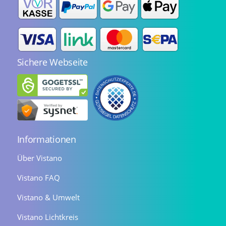
Sichere Webseite
Informationen
Über Vistano
Vistano FAQ
Vistano & Umwelt
Vistano Lichtkreis