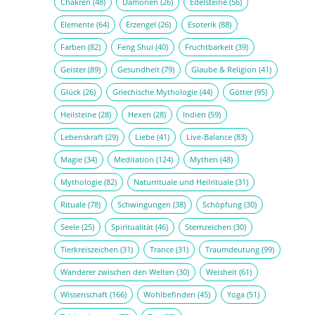
Chakren
(48)
Dämonen
(26)
Edelsteine
(56)
Elemente
(64)
Erzengel
(26)
Esoterik
(88)
Farben
(82)
Feng Shui
(40)
Fruchtbarkeit
(39)
Geister
(89)
Gesundheit
(79)
Glaube & Religion
(41)
Glück
(26)
Griechische Mythologie
(44)
Götter
(95)
Heilsteine
(28)
Hexen
(28)
Indien
(59)
Lebenskraft
(29)
Liebe
(41)
Live-Balance
(83)
Magie
(34)
Meditation
(124)
Mythen
(48)
Mythologie
(82)
Naturrituale und Heilrituale
(31)
Rituale
(78)
Schwingungen
(38)
Schöpfung
(30)
Seele
(25)
Spiritualität
(46)
Sternzeichen
(30)
Tierkreiszeichen
(31)
Trance
(31)
Traumdeutung
(99)
Wanderer zwischen den Welten
(30)
Weisheit
(61)
Wissenschaft
(166)
Wohlbefinden
(45)
Yoga
(51)