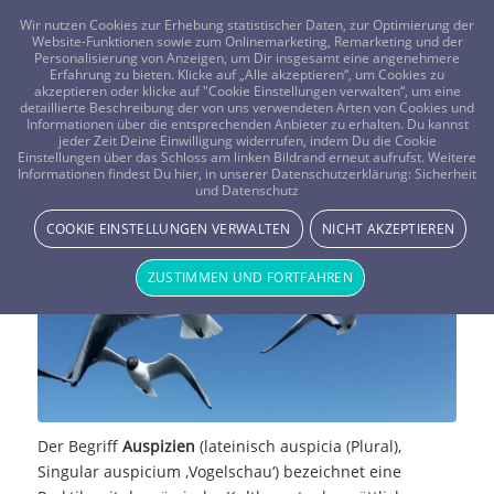
FRAGEN? KOSTENLOS ANRUFEN:
0800-8478266
Wir nutzen Cookies zur Erhebung statistischer Daten, zur Optimierung der
Website-Funktionen sowie zum Onlinemarketing, Remarketing und der
Personalisierung von Anzeigen, um Dir insgesamt eine angenehmere
Erfahrung zu bieten. Klicke auf „Alle akzeptieren“, um Cookies zu
akzeptieren oder klicke auf "Cookie Einstellungen verwalten“, um eine
detaillierte Beschreibung der von uns verwendeten Arten von Cookies und
Informationen über die entsprechenden Anbieter zu erhalten. Du kannst
jeder Zeit Deine Einwilligung widerrufen, indem Du die Cookie
Einstellungen über das Schloss am linken Bildrand erneut aufrufst. Weitere
Auspizien – die Vogelschau
Informationen findest Du hier, in unserer Datenschutzerklärung:
Sicherheit
und Datenschutz
NEWS & STORYS
COOKIE EINSTELLUNGEN VERWALTEN
NICHT AKZEPTIEREN
ZUSTIMMEN UND FORTFAHREN
Der Begriff
Auspizien
(lateinisch auspicia (Plural),
Singular auspicium ‚Vogelschau‘) bezeichnet eine