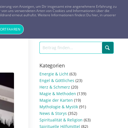
FRAGEN? KOSTENLOS ANRUFEN:
0800-8478266
lisierung von Anzeigen, um Dir insgesamt eine angenehmere Erfahrung zu
 der von uns verwendeten Arten von Cookies und Informationen über die
ldrand erneut aufrufst. Weitere Informationen findest Du hier, in unserer
Tageskarte
Magazin
ANMELDEN
REGISTRIEREN
FORTFAHREN
Kategorien
Energie & Licht
(63)
Engel & Göttliches
(23)
Herz & Schmerz
(20)
Magie & Methoden
(139)
Magie der Karten
(19)
Mythologie & Mystik
(91)
News & Storys
(352)
Spiritualität & Religion
(63)
Spirituelle Hilfsmittel
(82)