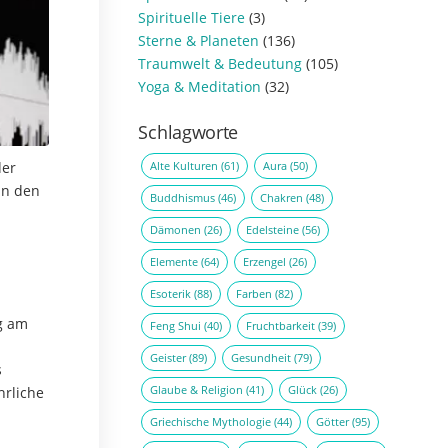
Spirituelle Tiere
(3)
Sterne & Planeten
(136)
Traumwelt & Bedeutung
(105)
Yoga & Meditation
(32)
Schlagworte
Alte Kulturen
(61)
Aura
(50)
der
In den
Buddhismus
(46)
Chakren
(48)
Dämonen
(26)
Edelsteine
(56)
Elemente
(64)
Erzengel
(26)
Esoterik
(88)
Farben
(82)
g am
Feng Shui
(40)
Fruchtbarkeit
(39)
Geister
(89)
Gesundheit
(79)
s
Glaube & Religion
(41)
Glück
(26)
hrliche
Griechische Mythologie
(44)
Götter
(95)