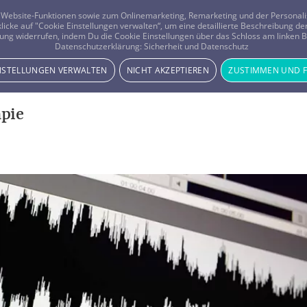
er Website-Funktionen sowie zum Onlinemarketing, Remarketing und der Persona
 klicke auf "Cookie Einstellungen verwalten“, um eine detaillierte Beschreibung
ung widerrufen, indem Du die Cookie Einstellungen über das Schloss am linken Bi
Beratung
Horoskope
Datenschutzerklärung:
Sicherheit und Datenschutz
INSTELLUNGEN VERWALTEN
NICHT AKZEPTIEREN
ZUSTIMMEN UND 
pie