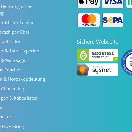
Beratung ohne
ng
präch am Telefon
präch per Chat
Sichere Webseite
ano Berater
er & Tarot Experten
r & Wahrsager
he Coaches
en & Horoskopdeutung
 Channeling
gen & Kabbalisten
en
beiter
itsberatung