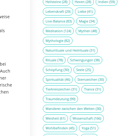
Heilsteine
(28)
Hexen
(28)
Indien
(59)
Lebenskraft
(29)
Liebe
(41)
weise
Live-Balance
(83)
Magie
(34)
als
Meditation
(124)
Mythen
(48)
Mythologie
(82)
Naturrituale und Heilrituale
(31)
Rituale
(78)
Schwingungen
(38)
bei
Schöpfung
(30)
Seele
(25)
 Auch
ner
Spiritualität
(46)
Sternzeichen
(30)
rische
Tierkreiszeichen
(31)
Trance
(31)
ichen
Traumdeutung
(99)
Wanderer zwischen den Welten
(30)
Weisheit
(61)
Wissenschaft
(166)
Wohlbefinden
(45)
Yoga
(51)