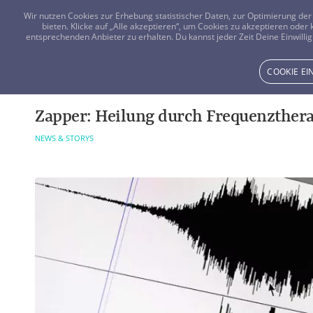
Wir nutzen Cookies zur Erhebung statistischer Daten, zur Optimierung d
bieten. Klicke auf „Alle akzeptieren“, um Cookies zu akzeptieren oder
entsprechenden Anbieter zu erhalten. Du kannst jeder Zeit Deine Einwillig
COOKIE E
Zapper: Heilung durch Frequenzthera
NEWS & STORYS