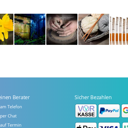
einen Berater
Sicher Bezahlen
 am Telefon
per Chat
auf Termin