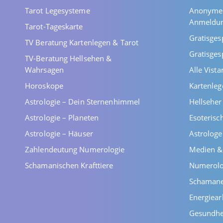
Tarot Legesysteme
Anonyme 
Anmeldu
Tarot-Tageskarte
Gratisges
TV Beratung Kartenlegen & Tarot
Gratisges
TV-Beratung Hellsehen &
Wahrsagen
Alle Vist
Horoskope
Kartenleg
Astrologie – Dein Sternenhimmel
Hellsehe
Astrologie – Planeten
Esoterisc
Astrologie – Häuser
Astrolog
Zahlendeutung Numerologie
Medien &
Schamanischen Krafttiere
Numerolo
Schaman
Energiear
Gesundhe