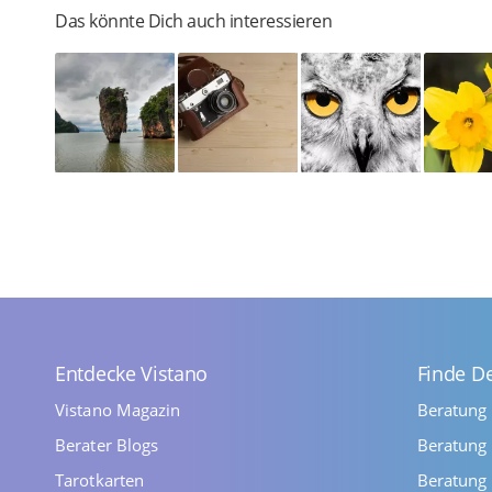
Das könnte Dich auch interessieren
Entdecke Vistano
Finde D
Vistano Magazin
Beratung
Berater Blogs
Beratung 
Tarotkarten
Beratung 