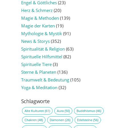
Engel & Göttliches
(23)
Herz & Schmerz
(20)
Magie & Methoden
(139)
Magie der Karten
(19)
Mythologie & Mystik
(91)
News & Storys
(352)
Spiritualität & Religion
(63)
Spirituelle Hilfsmittel
(82)
Spirituelle Tiere
(3)
Sterne & Planeten
(136)
Traumwelt & Bedeutung
(105)
Yoga & Meditation
(32)
Schlagworte
Alte Kulturen
(61)
Aura
(50)
Buddhismus
(46)
Chakren
(48)
Dämonen
(26)
Edelsteine
(56)