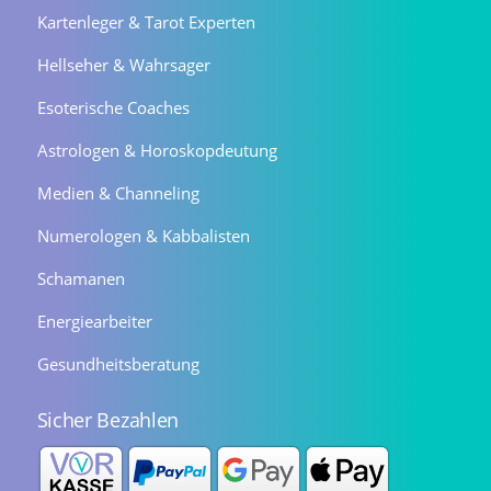
Kartenleger & Tarot Experten
Hellseher & Wahrsager
Esoterische Coaches
Astrologen & Horoskopdeutung
Medien & Channeling
Numerologen & Kabbalisten
Schamanen
Energiearbeiter
Gesundheitsberatung
Sicher Bezahlen