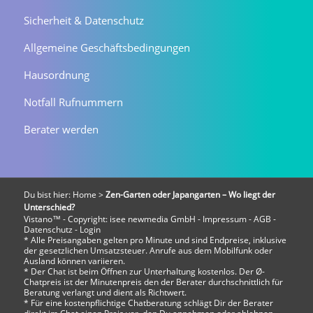
Sicherheit & Datenschutz
Allgemeine Geschäftsbedingungen
Hausordnung
Notfall Rufnummern
Berater werden
Du bist hier:
Home
>
Zen-Garten oder Japangarten – Wo liegt der
Unterschied?
Vistano™ - Copyright:
isee newmedia GmbH
-
Impressum
-
AGB
-
Datenschutz
-
Login
* Alle Preisangaben gelten pro Minute und sind Endpreise, inklusive
der gesetzlichen Umsatzsteuer. Anrufe aus dem Mobilfunk oder
Ausland können variieren.
* Der Chat ist beim Öffnen zur Unterhaltung kostenlos. Der Ø-
Chatpreis ist der Minutenpreis den der Berater durchschnittlich für
Beratung verlangt und dient als Richtwert.
* Für eine kostenpflichtige Chatberatung schlägt Dir der Berater