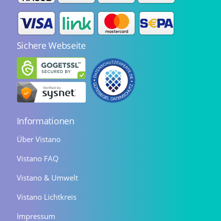
Sichere Webseite
Informationen
Über Vistano
Vistano FAQ
Vistano & Umwelt
Vistano Lichtkreis
Impressum