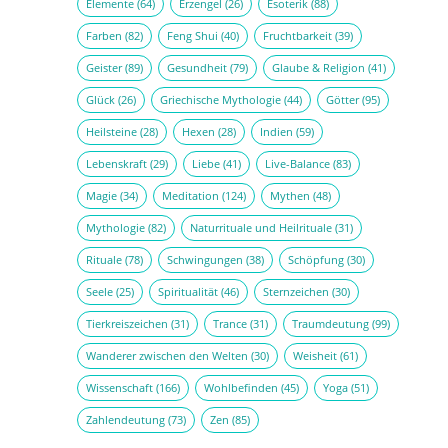
Elemente
(64)
Erzengel
(26)
Esoterik
(88)
Farben
(82)
Feng Shui
(40)
Fruchtbarkeit
(39)
Geister
(89)
Gesundheit
(79)
Glaube & Religion
(41)
Glück
(26)
Griechische Mythologie
(44)
Götter
(95)
Heilsteine
(28)
Hexen
(28)
Indien
(59)
Lebenskraft
(29)
Liebe
(41)
Live-Balance
(83)
Magie
(34)
Meditation
(124)
Mythen
(48)
Mythologie
(82)
Naturrituale und Heilrituale
(31)
Rituale
(78)
Schwingungen
(38)
Schöpfung
(30)
Seele
(25)
Spiritualität
(46)
Sternzeichen
(30)
Tierkreiszeichen
(31)
Trance
(31)
Traumdeutung
(99)
Wanderer zwischen den Welten
(30)
Weisheit
(61)
Wissenschaft
(166)
Wohlbefinden
(45)
Yoga
(51)
Zahlendeutung
(73)
Zen
(85)