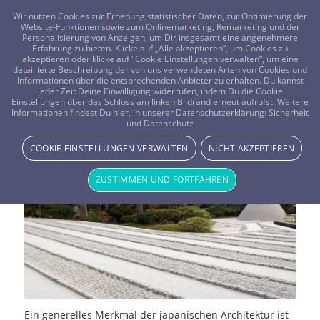
FRAGEN? KOSTENLOS ANRUFEN:
0800-8478266
Wir nutzen Cookies zur Erhebung statistischer Daten, zur Optimierung der
Website-Funktionen sowie zum Onlinemarketing, Remarketing und der
Personalisierung von Anzeigen, um Dir insgesamt eine angenehmere
Erfahrung zu bieten. Klicke auf „Alle akzeptieren“, um Cookies zu
akzeptieren oder klicke auf "Cookie Einstellungen verwalten“, um eine
detaillierte Beschreibung der von uns verwendeten Arten von Cookies und
Informationen über die entsprechenden Anbieter zu erhalten. Du kannst
jeder Zeit Deine Einwilligung widerrufen, indem Du die Cookie
Zen-Garten oder Japangarten – Wo
Einstellungen über das Schloss am linken Bildrand erneut aufrufst. Weitere
Informationen findest Du hier, in unserer Datenschutzerklärung:
Sicherheit
und Datenschutz
liegt der Unterschied?
COOKIE EINSTELLUNGEN VERWALTEN
NICHT AKZEPTIEREN
NEWS & STORYS
ZUSTIMMEN UND FORTFAHREN
Ein generelles Merkmal der japanischen Architektur ist