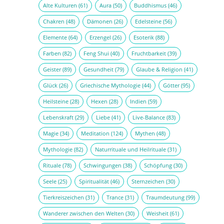
Alte Kulturen
(61)
Aura
(50)
Buddhismus
(46)
Chakren
(48)
Dämonen
(26)
Edelsteine
(56)
Elemente
(64)
Erzengel
(26)
Esoterik
(88)
Farben
(82)
Feng Shui
(40)
Fruchtbarkeit
(39)
Geister
(89)
Gesundheit
(79)
Glaube & Religion
(41)
Glück
(26)
Griechische Mythologie
(44)
Götter
(95)
Heilsteine
(28)
Hexen
(28)
Indien
(59)
Lebenskraft
(29)
Liebe
(41)
Live-Balance
(83)
Magie
(34)
Meditation
(124)
Mythen
(48)
Mythologie
(82)
Naturrituale und Heilrituale
(31)
Rituale
(78)
Schwingungen
(38)
Schöpfung
(30)
Seele
(25)
Spiritualität
(46)
Sternzeichen
(30)
Tierkreiszeichen
(31)
Trance
(31)
Traumdeutung
(99)
Wanderer zwischen den Welten
(30)
Weisheit
(61)