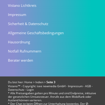
Vistano Lichtkreis
Impressum
Sicherheit & Datenschutz
Allgemeine Geschäftsbedingungen
Hausordnung
Notfall Rufnummern
Berater werden
Du bist hier:
Home
>
Indien
>
Seite 3
Vistano™ - Copyright:
isee newmedia GmbH
-
Impressum
-
AGB
-
Datenschutz
-
Login
* Alle Preisangaben gelten pro Minute und sind Endpreise, inklusive
der gesetzlichen Umsatzsteuer. Anrufe aus dem Mobilfunk oder
Ausland können variieren.
* Der Chat ist beim Öffnen zur Unterhaltung kostenlos. Der Ø-