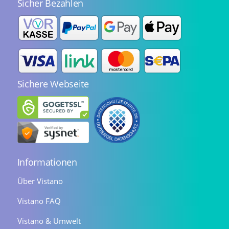
Sicher Bezahlen
Sichere Webseite
Informationen
Über Vistano
Vistano FAQ
Vistano & Umwelt