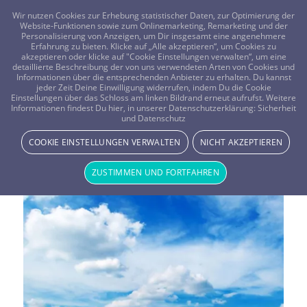
FRAGEN? KOSTENLOS ANRUFEN:
0800-8478266
Wir nutzen Cookies zur Erhebung statistischer Daten, zur Optimierung der
Website-Funktionen sowie zum Onlinemarketing, Remarketing und der
Personalisierung von Anzeigen, um Dir insgesamt eine angenehmere
Erfahrung zu bieten. Klicke auf „Alle akzeptieren“, um Cookies zu
akzeptieren oder klicke auf "Cookie Einstellungen verwalten“, um eine
detaillierte Beschreibung der von uns verwendeten Arten von Cookies und
Informationen über die entsprechenden Anbieter zu erhalten. Du kannst
jeder Zeit Deine Einwilligung widerrufen, indem Du die Cookie
Einstellungen über das Schloss am linken Bildrand erneut aufrufst. Weitere
Informationen findest Du hier, in unserer Datenschutzerklärung:
Sicherheit
Schlagwortarchiv für:
Indien
und Datenschutz
COOKIE EINSTELLUNGEN VERWALTEN
NICHT AKZEPTIEREN
ZUSTIMMEN UND FORTFAHREN