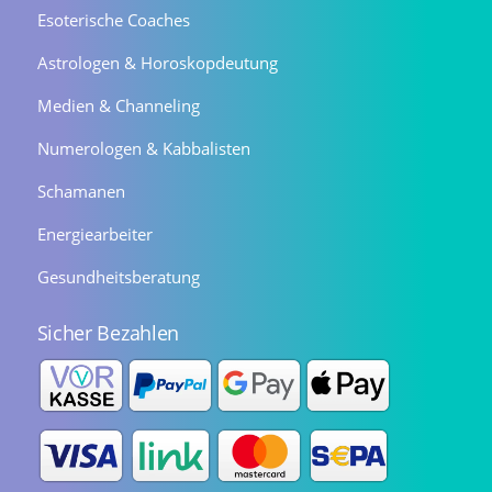
Esoterische Coaches
Astrologen & Horoskopdeutung
Medien & Channeling
Numerologen & Kabbalisten
Schamanen
Energiearbeiter
Gesundheitsberatung
Sicher Bezahlen