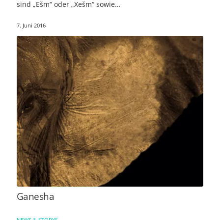
sind „Ešm“ oder „Xešm“ sowie…
7. Juni 2016
Ganesha
NEWS & STORYS