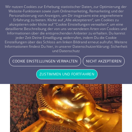
FRAGEN? KOSTENLOS ANRUFEN:
0800-8478266
Wir nutzen Cookies zur Erhebung statistischer Daten, zur Optimierung der
Website-Funktionen sowie zum Onlinemarketing, Remarketing und der
Personalisierung von Anzeigen, um Dir insgesamt eine angenehmere
Erfahrung zu bieten. Klicke auf „Alle akzeptieren“, um Cookies zu
akzeptieren oder klicke auf "Cookie Einstellungen verwalten“, um eine
detaillierte Beschreibung der von uns verwendeten Arten von Cookies und
Informationen über die entsprechenden Anbieter zu erhalten. Du kannst
jeder Zeit Deine Einwilligung widerrufen, indem Du die Cookie
Einstellungen über das Schloss am linken Bildrand erneut aufrufst. Weitere
Informationen findest Du hier, in unserer Datenschutzerklärung:
Sicherheit
Schlagwortarchiv für:
Indien
und Datenschutz
COOKIE EINSTELLUNGEN VERWALTEN
NICHT AKZEPTIEREN
ZUSTIMMEN UND FORTFAHREN