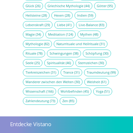
Glück
(26)
Griechische Mythologie
(44)
Götter
(95)
Heilsteine
(28)
Hexen
(28)
Indien
(59)
Lebenskraft
(29)
Liebe
(41)
Live-Balance
(83)
Magie
(34)
Meditation
(124)
Mythen
(48)
Mythologie
(82)
Naturrituale und Heilrituale
(31)
Rituale
(78)
Schwingungen
(38)
Schöpfung
(30)
Seele
(25)
Spiritualität
(46)
Sternzeichen
(30)
Tierkreiszeichen
(31)
Trance
(31)
Traumdeutung
(99)
Wanderer zwischen den Welten
(30)
Weisheit
(61)
Wissenschaft
(166)
Wohlbefinden
(45)
Yoga
(51)
Zahlendeutung
(73)
Zen
(85)
Entdecke Vistano