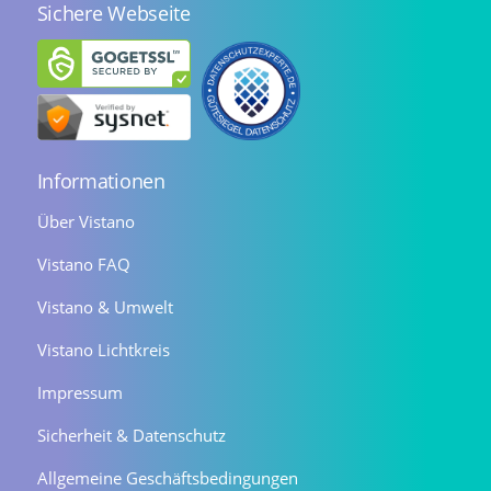
Sichere Webseite
Informationen
Über Vistano
Vistano FAQ
Vistano & Umwelt
Vistano Lichtkreis
Impressum
Sicherheit & Datenschutz
Allgemeine Geschäftsbedingungen