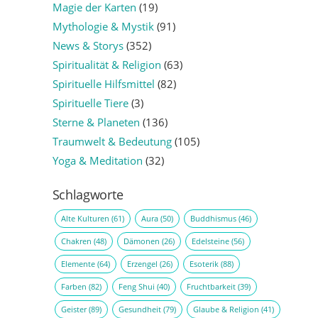
Magie der Karten
(19)
Mythologie & Mystik
(91)
News & Storys
(352)
Spiritualität & Religion
(63)
Spirituelle Hilfsmittel
(82)
Spirituelle Tiere
(3)
Sterne & Planeten
(136)
Traumwelt & Bedeutung
(105)
Yoga & Meditation
(32)
Schlagworte
Alte Kulturen
(61)
Aura
(50)
Buddhismus
(46)
Chakren
(48)
Dämonen
(26)
Edelsteine
(56)
Elemente
(64)
Erzengel
(26)
Esoterik
(88)
Farben
(82)
Feng Shui
(40)
Fruchtbarkeit
(39)
Geister
(89)
Gesundheit
(79)
Glaube & Religion
(41)