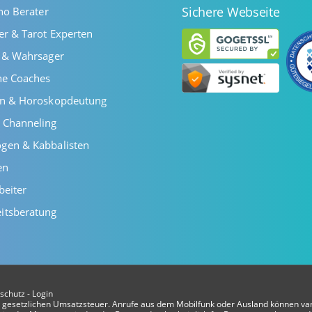
Sichere Webseite
ano Berater
er & Tarot Experten
r & Wahrsager
he Coaches
en & Horoskopdeutung
 Channeling
gen & Kabbalisten
en
beiter
itsberatung
schutz
-
Login
er gesetzlichen Umsatzsteuer. Anrufe aus dem Mobilfunk oder Ausland können var