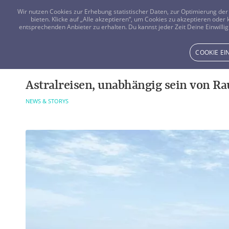
Wir nutzen Cookies zur Erhebung statistischer Daten, zur Optimierung d
bieten. Klicke auf „Alle akzeptieren“, um Cookies zu akzeptieren oder
entsprechenden Anbieter zu erhalten. Du kannst jeder Zeit Deine Einwillig
COOKIE E
Astralreisen, unabhängig sein von R
NEWS & STORYS