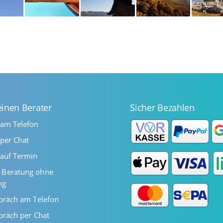
einen Berater
Sicher Bezahlen
 am Telefon
per Chat
auf Termin
Beratung ohne
ng
präch am Telefon
präch per Chat