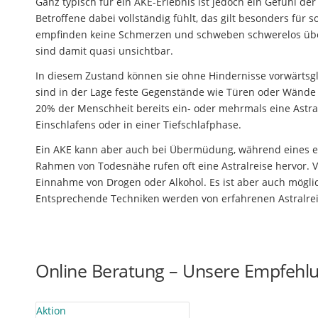
Ganz typisch für ein AKE-Erlebnis ist jedoch ein Gefühl de
Betroffene dabei vollständig fühlt, das gilt besonders fü
empfinden keine Schmerzen und schweben schwerelos übe
sind damit quasi unsichtbar.
In diesem Zustand können sie ohne Hindernisse vorwärtsgl
sind in der Lage feste Gegenstände wie Türen oder Wände
20% der Menschheit bereits ein- oder mehrmals eine Astr
Einschlafens oder in einer Tiefschlafphase.
Ein AKE kann aber auch bei Übermüdung, während eines epi
Rahmen von Todesnähe rufen oft eine Astralreise hervor. 
Einnahme von Drogen oder Alkohol. Es ist aber auch möglic
Entsprechende Techniken werden von erfahrenen Astralrei
Online Beratung – Unsere Empfehl
Aktion