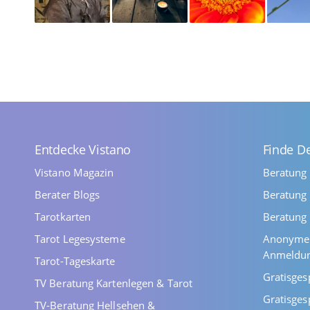
Entdecke Vistano
Finde D
Vistano Magazin
Beratung
Berater Blogs
Beratung 
Tarotkarten
Beratung 
Tarot Legesysteme
Anonyme 
Anmeldu
Tarot-Tageskarte
Gratisges
TV Beratung Kartenlegen & Tarot
Gratisges
TV-Beratung Hellsehen &