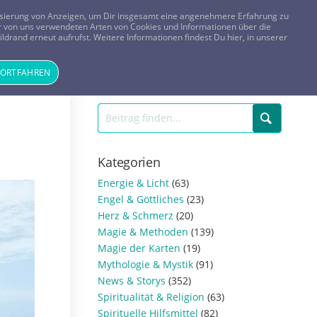
FRAGEN? KOSTENLOS ANRUFEN:
0800-8478266
lisierung von Anzeigen, um Dir insgesamt eine angenehmere Erfahrung zu
 der von uns verwendeten Arten von Cookies und Informationen über die
ldrand erneut aufrufst. Weitere Informationen findest Du hier, in unserer
Tageskarte
Magazin
ANMELDEN
REGISTRIEREN
FORTFAHREN
Kategorien
Energie & Licht
(63)
Engel & Göttliches
(23)
Herz & Schmerz
(20)
Magie & Methoden
(139)
Magie der Karten
(19)
Mythologie & Mystik
(91)
News & Storys
(352)
Spiritualität & Religion
(63)
Spirituelle Hilfsmittel
(82)