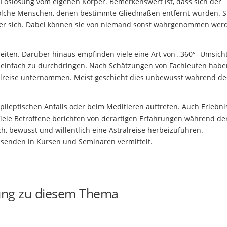
r Loslösung vom eigenen Körper. Bemerkenswert ist, dass sich der
r solche Menschen, denen bestimmte Gliedmaßen entfernt wurden. S
r sich. Dabei können sie von niemand sonst wahrgenommen werd
eiten. Darüber hinaus empfinden viele eine Art von „360°- Umsich
 einfach zu durchdringen. Nach Schätzungen von Fachleuten habe
alreise unternommen. Meist geschieht dies unbewusst während de
leptischen Anfalls oder beim Meditieren auftreten. Auch Erlebni
Viele Betroffene berichten von derartigen Erfahrungen während de
h, bewusst und willentlich eine Astralreise herbeizuführen.
senden in Kursen und Seminaren vermittelt.
ung zu diesem Thema