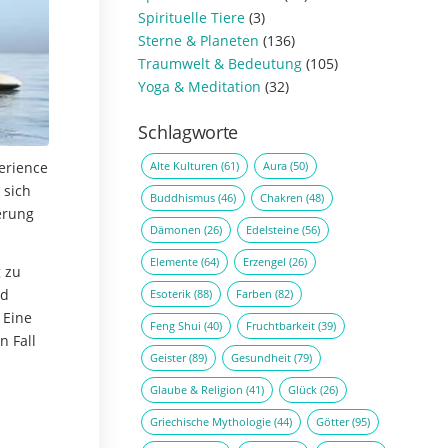
Spirituelle Tiere
(3)
Sterne & Planeten
(136)
Traumwelt & Bedeutung
(105)
Yoga & Meditation
(32)
Schlagworte
Alte Kulturen
(61)
Aura
(50)
erience
 sich
Buddhismus
(46)
Chakren
(48)
erung
Dämonen
(26)
Edelsteine
(56)
Elemente
(64)
Erzengel
(26)
 zu
nd
Esoterik
(88)
Farben
(82)
 Eine
Feng Shui
(40)
Fruchtbarkeit
(39)
n Fall
Geister
(89)
Gesundheit
(79)
Glaube & Religion
(41)
Glück
(26)
Griechische Mythologie
(44)
Götter
(95)