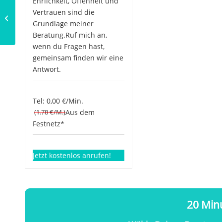
Ehrlichkeit, Offenheit und
Vertrauen sind die
Die Farbe des Lebens:
Weiß
Grundlage meiner
Beratung.Ruf mich an,
wenn du Fragen hast,
gemeinsam finden wir eine
Antwort.
Tel: 0,00 €/Min.
(1.78 €/M.)
Aus dem
Festnetz*
Jetzt kostenlos anrufen!
20 Minu