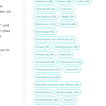
Heilsteine
(28)
Hexen
(28)
Indien
(59)
ie
Lebenskraft
(29)
Liebe
(41)
en, sie
Live-Balance
(83)
Magie
(34)
Meditation
(124)
Mythen
(48)
t“ und
n etwa
Mythologie
(82)
s
Naturrituale und Heilrituale
(31)
Rituale
(78)
Schwingungen
(38)
sse im
Schöpfung
(30)
Seele
(25)
r
Spiritualität
(46)
Sternzeichen
(30)
Tierkreiszeichen
(31)
Trance
(31)
Traumdeutung
(99)
Wanderer zwischen den Welten
(30)
Weisheit
(61)
Wissenschaft
(166)
Wohlbefinden
(45)
Yoga
(51)