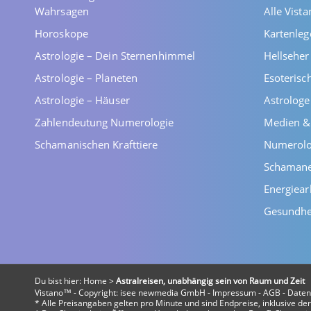
Wahrsagen
Alle Vist
Horoskope
Kartenleg
Astrologie – Dein Sternenhimmel
Hellsehe
Astrologie – Planeten
Esoterisc
Astrologie – Häuser
Astrolog
Zahlendeutung Numerologie
Medien &
Schamanischen Krafttiere
Numerolo
Schaman
Energiear
Gesundhe
Du bist hier:
Home
>
Astralreisen, unabhängig sein von Raum und Zeit
Vistano™ - Copyright:
isee newmedia GmbH
-
Impressum
-
AGB
-
Daten
* Alle Preisangaben gelten pro Minute und sind Endpreise, inklusive d