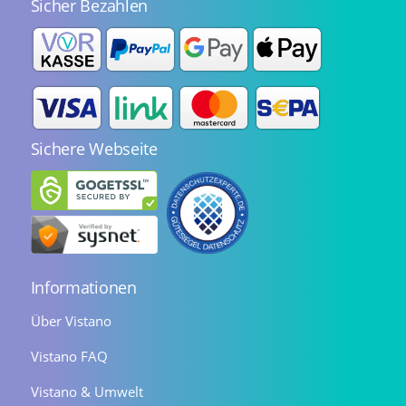
Sicher Bezahlen
Sichere Webseite
Informationen
Über Vistano
Vistano FAQ
Vistano & Umwelt