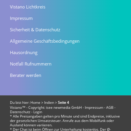
Vistano Lichtkreis
Impressum
Sicherheit & Datenschutz
Allgemeine Geschäftsbedingungen
Hausordnung
Notfall Rufnummern
Berater werden
Du bist hier:
Home
>
Indien
>
Seite 4
Vistano™ - Copyright:
isee newmedia GmbH
-
Impressum
-
AGB
-
Datenschutz
-
Login
* Alle Preisangaben gelten pro Minute und sind Endpreise, inklusive
der gesetzlichen Umsatzsteuer. Anrufe aus dem Mobilfunk oder
Ausland können variieren.
* Der Chat ist beim Öffnen zur Unterhaltung kostenlos. Der Ø-