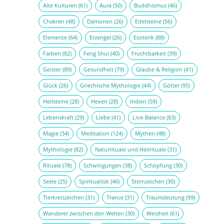
Alte Kulturen
(61)
Aura
(50)
Buddhismus
(46)
Chakren
(48)
Dämonen
(26)
Edelsteine
(56)
Elemente
(64)
Erzengel
(26)
Esoterik
(88)
Farben
(82)
Feng Shui
(40)
Fruchtbarkeit
(39)
Geister
(89)
Gesundheit
(79)
Glaube & Religion
(41)
Glück
(26)
Griechische Mythologie
(44)
Götter
(95)
Heilsteine
(28)
Hexen
(28)
Indien
(59)
Lebenskraft
(29)
Liebe
(41)
Live-Balance
(83)
Magie
(34)
Meditation
(124)
Mythen
(48)
Mythologie
(82)
Naturrituale und Heilrituale
(31)
Rituale
(78)
Schwingungen
(38)
Schöpfung
(30)
Seele
(25)
Spiritualität
(46)
Sternzeichen
(30)
Tierkreiszeichen
(31)
Trance
(31)
Traumdeutung
(99)
Wanderer zwischen den Welten
(30)
Weisheit
(61)