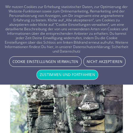
FRAGEN? KOSTENLOS ANRUFEN:
0800-8478266
Wir nutzen Cookies zur Erhebung statistischer Daten, zur Optimierung der
Website-Funktionen sowie zum Onlinemarketing, Remarketing und der
Personalisierung von Anzeigen, um Dir insgesamt eine angenehmere
Erfahrung zu bieten. Klicke auf „Alle akzeptieren“, um Cookies zu
akzeptieren oder klicke auf "Cookie Einstellungen verwalten“, um eine
detaillierte Beschreibung der von uns verwendeten Arten von Cookies und
Informationen über die entsprechenden Anbieter zu erhalten. Du kannst
jeder Zeit Deine Einwilligung widerrufen, indem Du die Cookie
Einstellungen über das Schloss am linken Bildrand erneut aufrufst. Weitere
Informationen findest Du hier, in unserer Datenschutzerklärung:
Sicherheit
Schlagwortarchiv für:
Indien
und Datenschutz
COOKIE EINSTELLUNGEN VERWALTEN
NICHT AKZEPTIEREN
ZUSTIMMEN UND FORTFAHREN