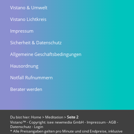
Vistano & Umwelt
Vistano Lichtkreis
Impressum
Sicherheit & Datenschutz
Allgemeine Geschäftsbedingungen
Hausordnung
Notfall Rufnummern
Berater werden
Du bist hier:
Home
>
Meditation
>
Seite 2
Vistano™ - Copyright:
isee newmedia GmbH
-
Impressum
-
AGB
-
Datenschutz
-
Login
* Alle Preisangaben gelten pro Minute und sind Endpreise, inklusive