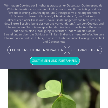
FRAGEN? KOSTENLOS ANRUFEN:
0800-8478266
Wir nutzen Cookies zur Erhebung statistischer Daten, zur Optimierung der
Website-Funktionen sowie zum Onlinemarketing, Remarketing und der
Personalisierung von Anzeigen, um Dir insgesamt eine angenehmere
Erfahrung zu bieten. Klicke auf „Alle akzeptieren“, um Cookies zu
akzeptieren oder klicke auf "Cookie Einstellungen verwalten“, um eine
detaillierte Beschreibung der von uns verwendeten Arten von Cookies und
Informationen über die entsprechenden Anbieter zu erhalten. Du kannst
jeder Zeit Deine Einwilligung widerrufen, indem Du die Cookie
Einstellungen über das Schloss am linken Bildrand erneut aufrufst. Weitere
Informationen findest Du hier, in unserer Datenschutzerklärung:
Sicherheit
Schlagwortarchiv für:
und Datenschutz
COOKIE EINSTELLUNGEN VERWALTEN
NICHT AKZEPTIEREN
Meditation
ZUSTIMMEN UND FORTFAHREN