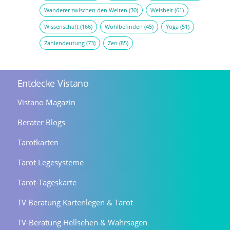
Wanderer zwischen den Welten
(30)
Weisheit
(61)
Wissenschaft
(166)
Wohlbefinden
(45)
Yoga
(51)
Zahlendeutung
(73)
Zen
(85)
Entdecke Vistano
Vistano Magazin
Berater Blogs
Tarotkarten
Tarot Legesysteme
Tarot-Tageskarte
TV Beratung Kartenlegen & Tarot
TV-Beratung Hellsehen & Wahrsagen