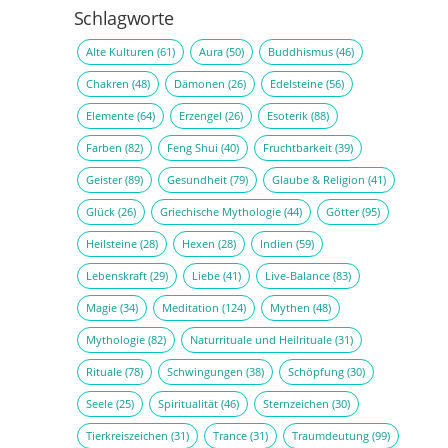
Schlagworte
Alte Kulturen
(61)
Aura
(50)
Buddhismus
(46)
Chakren
(48)
Dämonen
(26)
Edelsteine
(56)
Elemente
(64)
Erzengel
(26)
Esoterik
(88)
Farben
(82)
Feng Shui
(40)
Fruchtbarkeit
(39)
Geister
(89)
Gesundheit
(79)
Glaube & Religion
(41)
Glück
(26)
Griechische Mythologie
(44)
Götter
(95)
Heilsteine
(28)
Hexen
(28)
Indien
(59)
Lebenskraft
(29)
Liebe
(41)
Live-Balance
(83)
Magie
(34)
Meditation
(124)
Mythen
(48)
Mythologie
(82)
Naturrituale und Heilrituale
(31)
Rituale
(78)
Schwingungen
(38)
Schöpfung
(30)
Seele
(25)
Spiritualität
(46)
Sternzeichen
(30)
Tierkreiszeichen
(31)
Trance
(31)
Traumdeutung
(99)