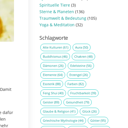
Spirituelle Tiere
(3)
Sterne & Planeten
(136)
Traumwelt & Bedeutung
(105)
Yoga & Meditation
(32)
Schlagworte
Alte Kulturen
(61)
Aura
(50)
Buddhismus
(46)
Chakren
(48)
Dämonen
(26)
Edelsteine
(56)
Elemente
(64)
Erzengel
(26)
Esoterik
(88)
Farben
(82)
 Damit
Feng Shui
(40)
Fruchtbarkeit
(39)
Geister
(89)
Gesundheit
(79)
Glaube & Religion
(41)
Glück
(26)
e dafür
den
Griechische Mythologie
(44)
Götter
(95)
 mehr