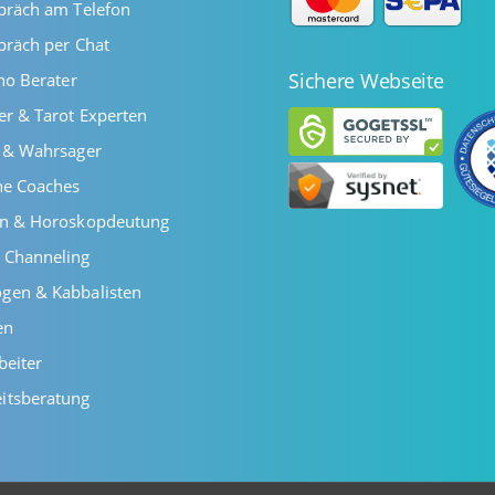
präch am Telefon
präch per Chat
Sichere Webseite
ano Berater
er & Tarot Experten
r & Wahrsager
he Coaches
en & Horoskopdeutung
 Channeling
gen & Kabbalisten
en
beiter
itsberatung