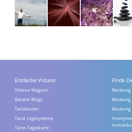
Entdecke Vistano
Finde D
Vistano Magazin
Beratung
Berater Blogs
Beratung 
Tarotkarten
Beratung 
Tarot Legesysteme
Anonyme 
Anmeldu
Tarot-Tageskarte