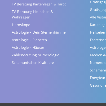
Gratisges
TV Beratung Kartenlegen & Tarot
Gratisges
TV-Beratung Hellsehen &
Wahrsagen
Alle Vist
Horoskope
Kartenleg
Astrologie – Dein Sternenhimmel
Hellsehe
Astrologie – Planeten
Esoterisc
Astrologie – Häuser
Astrolog
Zahlendeutung Numerologie
Medien &
Schamanischen Krafttiere
Numerolo
Schaman
Energiear
Gesundhe