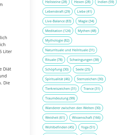
Heilsteine
(28)
Hexen
(28)
Indien
(59)
em
Lebenskraft
(29)
Liebe
(41)
Live-Balance
(83)
Magie
(34)
Meditation
(124)
Mythen
(48)
lich
Mythologie
(82)
ich
Naturrituale und Heilrituale
(31)
 Liter
Rituale
(78)
Schwingungen
(38)
e Diät
Schöpfung
(30)
Seele
(25)
 und
Spiritualität
(46)
Sternzeichen
(30)
. Die
Tierkreiszeichen
(31)
Trance
(31)
Traumdeutung
(99)
Wanderer zwischen den Welten
(30)
Weisheit
(61)
Wissenschaft
(166)
Wohlbefinden
(45)
Yoga
(51)