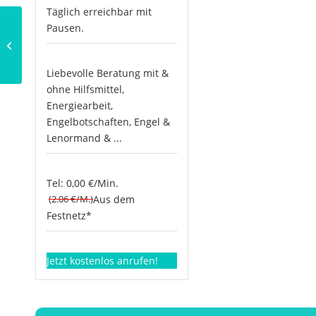
Täglich erreichbar mit
Pausen.
Adrasteia
Liebevolle Beratung mit &
ohne Hilfsmittel,
Energiearbeit,
Engelbotschaften, Engel &
Lenormand & ...
Tel: 0,00 €/Min.
(2.06 €/M.)
Aus dem
Festnetz*
Jetzt kostenlos anrufen!