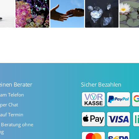
einen Berater
Sicher Bezahlen
 am Telefon
per Chat
auf Termin
Beratung ohne
ng