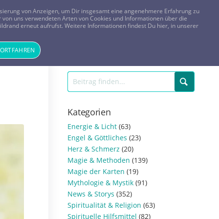
FRAGEN? KOSTENLOS ANRUFEN:
0800-8478266
lisierung von Anzeigen, um Dir insgesamt eine angenehmere Erfahrung zu
 der von uns verwendeten Arten von Cookies und Informationen über die
ldrand erneut aufrufst. Weitere Informationen findest Du hier, in unserer
Tageskarte
Magazin
ANMELDEN
REGISTRIEREN
FORTFAHREN
Kategorien
Energie & Licht
(63)
Engel & Göttliches
(23)
Herz & Schmerz
(20)
Magie & Methoden
(139)
Magie der Karten
(19)
Mythologie & Mystik
(91)
News & Storys
(352)
Spiritualität & Religion
(63)
Spirituelle Hilfsmittel
(82)