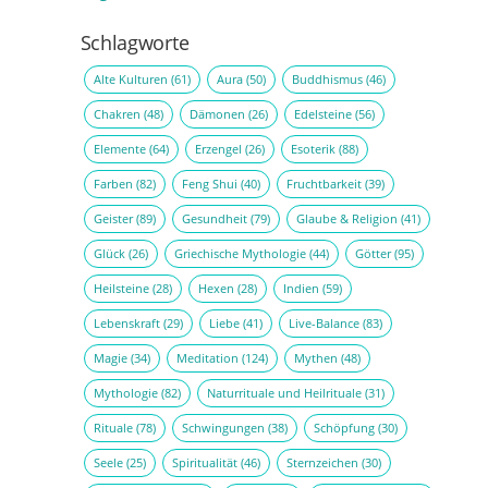
Schlagworte
Alte Kulturen
(61)
Aura
(50)
Buddhismus
(46)
Chakren
(48)
Dämonen
(26)
Edelsteine
(56)
Elemente
(64)
Erzengel
(26)
Esoterik
(88)
Farben
(82)
Feng Shui
(40)
Fruchtbarkeit
(39)
Geister
(89)
Gesundheit
(79)
Glaube & Religion
(41)
Glück
(26)
Griechische Mythologie
(44)
Götter
(95)
Heilsteine
(28)
Hexen
(28)
Indien
(59)
Lebenskraft
(29)
Liebe
(41)
Live-Balance
(83)
Magie
(34)
Meditation
(124)
Mythen
(48)
Mythologie
(82)
Naturrituale und Heilrituale
(31)
Rituale
(78)
Schwingungen
(38)
Schöpfung
(30)
Seele
(25)
Spiritualität
(46)
Sternzeichen
(30)