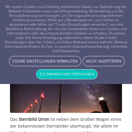
FRAGEN? KOSTENLOS ANRUFEN:
0800-8478266
Wir nutzen Cookies zur Erhebung statistischer Daten, zur Optimierung der
Website-Funktionen sowie zum Onlinemarketing, Remarketing und der
Personalisierung von Anzeigen, um Dir insgesamt eine angenehmere
Erfahrung zu bieten. Klicke auf „Alle akzeptieren“, um Cookies zu
akzeptieren oder klicke auf "Cookie Einstellungen verwalten“, um eine
detaillierte Beschreibung der von uns verwendeten Arten von Cookies und
Informationen über die entsprechenden Anbieter zu erhalten. Du kannst
jeder Zeit Deine Einwilligung widerrufen, indem Du die Cookie
Einstellungen über das Schloss am linken Bildrand erneut aufrufst. Weitere
Das Sternbild: Orion
Informationen findest Du hier, in unserer Datenschutzerklärung:
Sicherheit
und Datenschutz
STERNE & PLANETEN
COOKIE EINSTELLUNGEN VERWALTEN
NICHT AKZEPTIEREN
ZUSTIMMEN UND FORTFAHREN
Das
Sternbild Orion
ist neben dem Großen Wagen eines
der bekanntesten Sternbilder überhaupt. Vor allem im