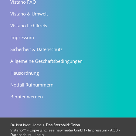
Vistano FAQ
Vistano & Umwelt
Vistano Lichtkreis
Impressum
Sicherheit & Datenschutz
Allgemeine Geschäftsbedingungen
Hausordnung
Notfall Rufnummern
Berater werden
Du bist hier:
Home
>
Das Sternbild: Orion
Vistano™ - Copyright:
isee newmedia GmbH
-
Impressum
-
AGB
-
Datenschutz
-
Login