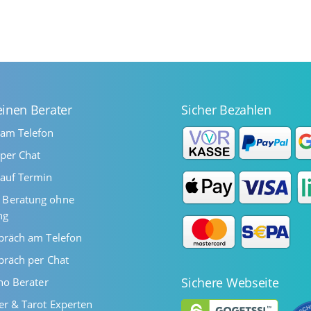
einen Berater
Sicher Bezahlen
 am Telefon
per Chat
auf Termin
Beratung ohne
ng
präch am Telefon
präch per Chat
Sichere Webseite
ano Berater
er & Tarot Experten