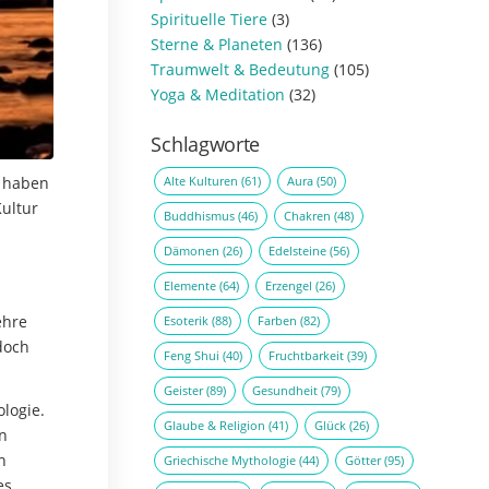
Spirituelle Tiere
(3)
Sterne & Planeten
(136)
Traumwelt & Bedeutung
(105)
Yoga & Meditation
(32)
Schlagworte
Alte Kulturen
(61)
Aura
(50)
 haben
Kultur
Buddhismus
(46)
Chakren
(48)
Dämonen
(26)
Edelsteine
(56)
Elemente
(64)
Erzengel
(26)
ehre
Esoterik
(88)
Farben
(82)
doch
Feng Shui
(40)
Fruchtbarkeit
(39)
Geister
(89)
Gesundheit
(79)
ologie.
Glaube & Religion
(41)
Glück
(26)
n
n
Griechische Mythologie
(44)
Götter
(95)
es