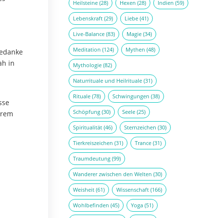
Heilsteine
(28)
Hexen
(28)
Indien
(59)
Lebenskraft
(29)
Liebe
(41)
Live-Balance
(83)
Magie
(34)
Meditation
(124)
Mythen
(48)
gedanke
ah in
Mythologie
(82)
Naturrituale und Heilrituale
(31)
Rituale
(78)
Schwingungen
(38)
sse
Schöpfung
(30)
Seele
(25)
erem
Spiritualität
(46)
Sternzeichen
(30)
Tierkreiszeichen
(31)
Trance
(31)
Traumdeutung
(99)
Wanderer zwischen den Welten
(30)
Weisheit
(61)
Wissenschaft
(166)
Wohlbefinden
(45)
Yoga
(51)