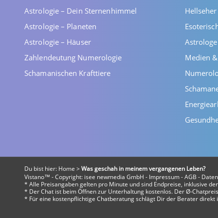
Astrologie – Dein Sternenhimmel
Hellsehe
Astrologie – Planeten
Esoterisc
Astrologie – Häuser
Astrolog
Zahlendeutung Numerologie
Medien &
Schamanischen Krafttiere
Numerolo
Schaman
Energiear
Gesundhe
Du bist hier:
Home
>
Was geschah in meinem vergangenen Leben?
Vistano™ - Copyright:
isee newmedia GmbH
-
Impressum
-
AGB
-
Daten
* Alle Preisangaben gelten pro Minute und sind Endpreise, inklusive d
* Der Chat ist beim Öffnen zur Unterhaltung kostenlos. Der Ø-Chatpreis 
* Für eine kostenpflichtige Chatberatung schlägt Dir der Berater direk