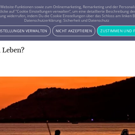
er Website-Funktionen sowie zum Onlinemarketing, Remarketing und der Persona
 klicke auf "Cookie Einstellungen verwalten“, um eine detaillierte Beschreibung
ung widerrufen, indem Du die Cookie Einstellungen über das Schloss am linken Bi
Beratung
Horoskope
Datenschutzerklärung:
Sicherheit und Datenschutz
INSTELLUNGEN VERWALTEN
NICHT AKZEPTIEREN
ZUSTIMMEN UND 
 Leben?