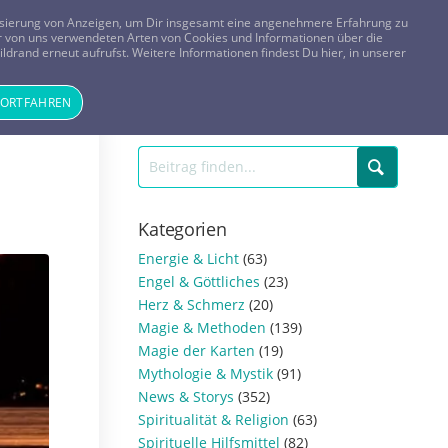
FRAGEN? KOSTENLOS ANRUFEN:
0800-8478266
lisierung von Anzeigen, um Dir insgesamt eine angenehmere Erfahrung zu
 der von uns verwendeten Arten von Cookies und Informationen über die
ldrand erneut aufrufst. Weitere Informationen findest Du hier, in unserer
Tageskarte
Magazin
ANMELDEN
REGISTRIEREN
FORTFAHREN
Kategorien
Energie & Licht
(63)
Engel & Göttliches
(23)
Herz & Schmerz
(20)
Magie & Methoden
(139)
Magie der Karten
(19)
Mythologie & Mystik
(91)
News & Storys
(352)
Spiritualität & Religion
(63)
Spirituelle Hilfsmittel
(82)