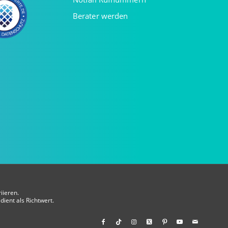
Berater werden
iieren.
dient als Richtwert.