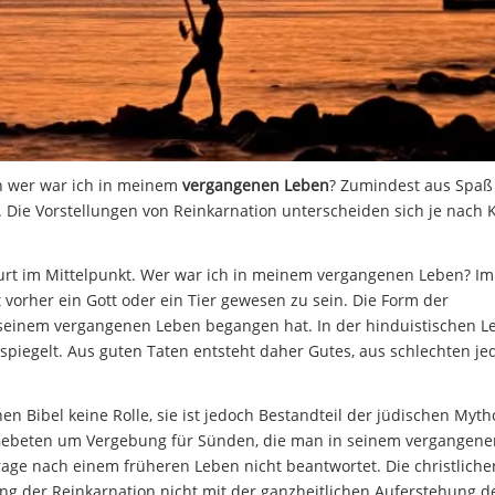
ch wer war ich in meinem
vergangenen Leben
? Zumindest aus Spaß
t. Die Vorstellungen von Reinkarnation unterscheiden sich je nach 
rt im Mittelpunkt. Wer war ich in meinem vergangenen Leben? Im
orher ein Gott oder ein Tier gewesen zu sein. Die Form der
 seinem vergangenen Leben begangen hat. In der hinduistischen L
piegelt. Aus guten Taten entsteht daher Gutes, aus schlechten je
n Bibel keine Rolle, sie ist jedoch Bestandteil der jüdischen Myth
Gebeten um Vergebung für Sünden, die man in seinem vergangene
ge nach einem früheren Leben nicht beantwortet. Die christliche
ung der Reinkarnation nicht mit der ganzheitlichen Auferstehung d