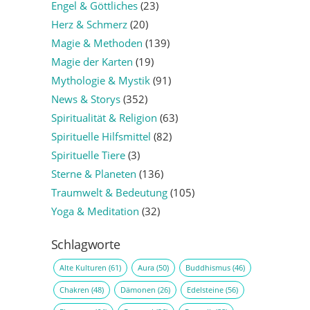
Engel & Göttliches
(23)
Herz & Schmerz
(20)
Magie & Methoden
(139)
Magie der Karten
(19)
Mythologie & Mystik
(91)
News & Storys
(352)
Spiritualität & Religion
(63)
Spirituelle Hilfsmittel
(82)
Spirituelle Tiere
(3)
Sterne & Planeten
(136)
Traumwelt & Bedeutung
(105)
Yoga & Meditation
(32)
Schlagworte
Alte Kulturen
(61)
Aura
(50)
Buddhismus
(46)
Chakren
(48)
Dämonen
(26)
Edelsteine
(56)