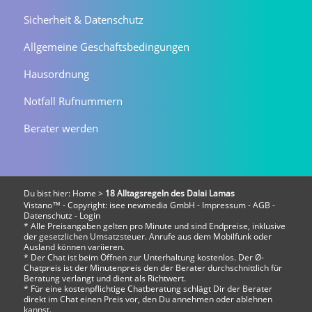
Sicherheit & Datenschutz
Allgemeine Geschäftsbedingungen
Hausordnung
Notfall Rufnummern
Berater werden
Du bist hier:
Home
>
18 Alltagsregeln des Dalai Lamas
Vistano™ - Copyright:
isee newmedia GmbH
-
Impressum
-
AGB
-
Datenschutz
-
Login
* Alle Preisangaben gelten pro Minute und sind Endpreise, inklusive
der gesetzlichen Umsatzsteuer. Anrufe aus dem Mobilfunk oder
Ausland können variieren.
* Der Chat ist beim Öffnen zur Unterhaltung kostenlos. Der Ø-
Chatpreis ist der Minutenpreis den der Berater durchschnittlich für
Beratung verlangt und dient als Richtwert.
* Für eine kostenpflichtige Chatberatung schlägt Dir der Berater
direkt im Chat einen Preis vor, den Du annehmen oder ablehnen
kannst.