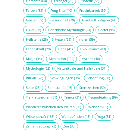
Elemente
(64)
Erzengel
(26)
Esoterik
(88)
Farben
(82)
Feng Shui
(40)
Fruchtbarkeit
(39)
Geister
(89)
Gesundheit
(79)
Glaube & Religion
(41)
Glück
(26)
Griechische Mythologie
(44)
Götter
(95)
Heilsteine
(28)
Hexen
(28)
Indien
(59)
Lebenskraft
(29)
Liebe
(41)
Live-Balance
(83)
Magie
(34)
Meditation
(124)
Mythen
(48)
Mythologie
(82)
Naturrituale und Heilrituale
(31)
Rituale
(78)
Schwingungen
(38)
Schöpfung
(30)
Seele
(25)
Spiritualität
(46)
Sternzeichen
(30)
Tierkreiszeichen
(31)
Trance
(31)
Traumdeutung
(99)
Wanderer zwischen den Welten
(30)
Weisheit
(61)
Wissenschaft
(166)
Wohlbefinden
(45)
Yoga
(51)
Zahlendeutung
(73)
Zen
(85)