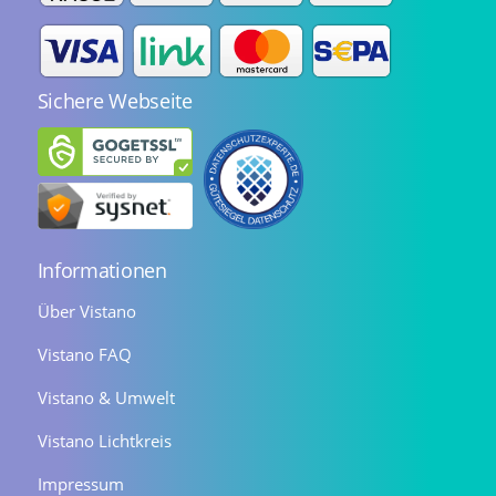
Sichere Webseite
Informationen
Über Vistano
Vistano FAQ
Vistano & Umwelt
Vistano Lichtkreis
Impressum