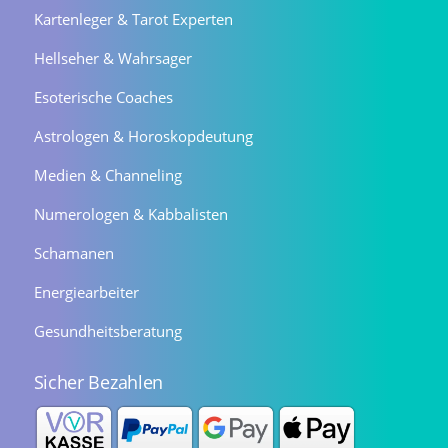
Kartenleger & Tarot Experten
Hellseher & Wahrsager
Esoterische Coaches
Astrologen & Horoskopdeutung
Medien & Channeling
Numerologen & Kabbalisten
Schamanen
Energiearbeiter
Gesundheitsberatung
Sicher Bezahlen