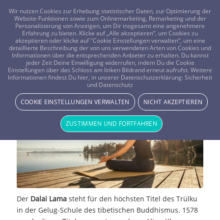
FRAGEN? KOSTENLOS ANRUFEN:
0800-8478266
Wir nutzen Cookies zur Erhebung statistischer Daten, zur Optimierung der
Website-Funktionen sowie zum Onlinemarketing, Remarketing und der
Personalisierung von Anzeigen, um Dir insgesamt eine angenehmere
Erfahrung zu bieten. Klicke auf „Alle akzeptieren“, um Cookies zu
akzeptieren oder klicke auf "Cookie Einstellungen verwalten“, um eine
detaillierte Beschreibung der von uns verwendeten Arten von Cookies und
Informationen über die entsprechenden Anbieter zu erhalten. Du kannst
jeder Zeit Deine Einwilligung widerrufen, indem Du die Cookie
Einstellungen über das Schloss am linken Bildrand erneut aufrufst. Weitere
18 Alltagsregeln des Dalai Lamas
Informationen findest Du hier, in unserer Datenschutzerklärung:
Sicherheit
und Datenschutz
SPIRITUALITÄT & RELIGION
COOKIE EINSTELLUNGEN VERWALTEN
NICHT AKZEPTIEREN
ZUSTIMMEN UND FORTFAHREN
Der
Dalai Lama
steht für den höchsten Titel des Trülku
in der Gelug-Schule des tibetischen Buddhismus. 1578