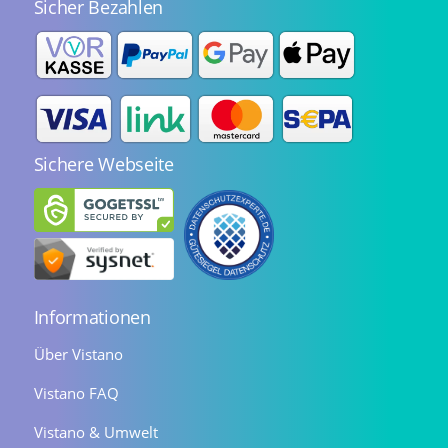
Sicher Bezahlen
Sichere Webseite
Informationen
Über Vistano
Vistano FAQ
Vistano & Umwelt