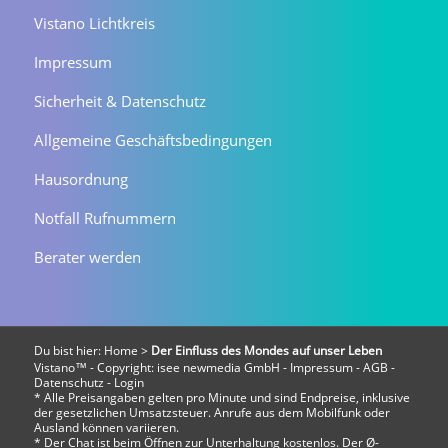
Vistano Lichtkreis
Impressum
Sicherheit & Datenschutz
Allgemeine Geschäftsbedingungen
Hausordnung
Notfall Rufnummern
Berater werden
Du bist hier:
Home
>
Der Einfluss des Mondes auf unser Leben
Vistano™ - Copyright:
isee newmedia GmbH
-
Impressum
-
AGB
-
Datenschutz
-
Login
* Alle Preisangaben gelten pro Minute und sind Endpreise, inklusive
der gesetzlichen Umsatzsteuer. Anrufe aus dem Mobilfunk oder
Ausland können variieren.
* Der Chat ist beim Öffnen zur Unterhaltung kostenlos. Der Ø-