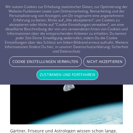
FRAGEN? KOSTENLOS ANRUFEN:
0800-8478266
Wir nutzen Cookies zur Erhebung statistischer Daten, zur Optimierung der
Website-Funktionen sowie zum Onlinemarketing, Remarketing und der
Personalisierung von Anzeigen, um Dir insgesamt eine angenehmere
Erfahrung zu bieten. Klicke auf „Alle akzeptieren“, um Cookies zu
akzeptieren oder klicke auf "Cookie Einstellungen verwalten“, um eine
detaillierte Beschreibung der von uns verwendeten Arten von Cookies und
Informationen über die entsprechenden Anbieter zu erhalten. Du kannst
jeder Zeit Deine Einwilligung widerrufen, indem Du die Cookie
Der Einfluss des Mondes auf unser
Einstellungen über das Schloss am linken Bildrand erneut aufrufst. Weitere
Informationen findest Du hier, in unserer Datenschutzerklärung:
Sicherheit
und Datenschutz
Leben
COOKIE EINSTELLUNGEN VERWALTEN
NICHT AKZEPTIEREN
STERNE & PLANETEN
ZUSTIMMEN UND FORTFAHREN
Gärtner, Friseure und Astrologen wissen schon lange,