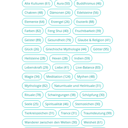
Alte Kulturen
(61)
Aura
(50)
Buddhismus
(46)
Chakren
(48)
Dämonen
(26)
Edelsteine
(56)
Elemente
(64)
Erzengel
(26)
Esoterik
(88)
Farben
(82)
Feng Shui
(40)
Fruchtbarkeit
(39)
Geister
(89)
Gesundheit
(79)
Glaube & Religion
(41)
Glück
(26)
Griechische Mythologie
(44)
Götter
(95)
Heilsteine
(28)
Hexen
(28)
Indien
(59)
Lebenskraft
(29)
Liebe
(41)
Live-Balance
(83)
Magie
(34)
Meditation
(124)
Mythen
(48)
Mythologie
(82)
Naturrituale und Heilrituale
(31)
Rituale
(78)
Schwingungen
(38)
Schöpfung
(30)
Seele
(25)
Spiritualität
(46)
Sternzeichen
(30)
Tierkreiszeichen
(31)
Trance
(31)
Traumdeutung
(99)
Wanderer zwischen den Welten
(30)
Weisheit
(61)