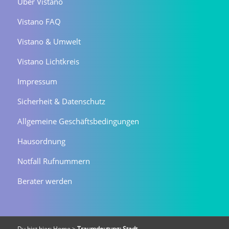
Über Vistano
Vistano FAQ
Vistano & Umwelt
Vistano Lichtkreis
Impressum
Sicherheit & Datenschutz
Allgemeine Geschäftsbedingungen
Hausordnung
Notfall Rufnummern
Berater werden
Du bist hier:
Home
>
Traumdeutung: Stadt