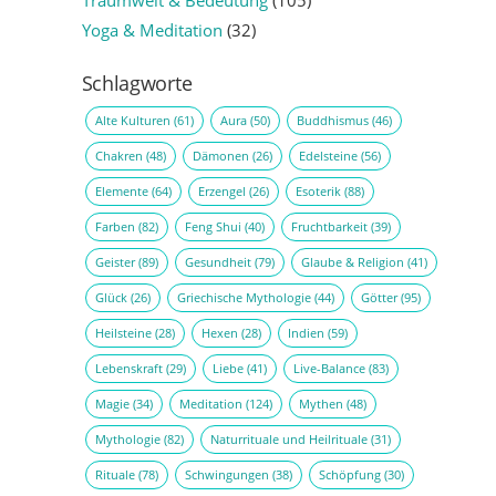
Traumwelt & Bedeutung
(105)
Yoga & Meditation
(32)
Schlagworte
Alte Kulturen
(61)
Aura
(50)
Buddhismus
(46)
Chakren
(48)
Dämonen
(26)
Edelsteine
(56)
Elemente
(64)
Erzengel
(26)
Esoterik
(88)
Farben
(82)
Feng Shui
(40)
Fruchtbarkeit
(39)
Geister
(89)
Gesundheit
(79)
Glaube & Religion
(41)
Glück
(26)
Griechische Mythologie
(44)
Götter
(95)
Heilsteine
(28)
Hexen
(28)
Indien
(59)
Lebenskraft
(29)
Liebe
(41)
Live-Balance
(83)
Magie
(34)
Meditation
(124)
Mythen
(48)
Mythologie
(82)
Naturrituale und Heilrituale
(31)
Rituale
(78)
Schwingungen
(38)
Schöpfung
(30)