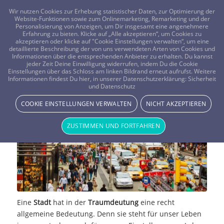
FRAGEN? KOSTENLOS ANRUFEN:
0800-8478266
Wir nutzen Cookies zur Erhebung statistischer Daten, zur Optimierung der
Website-Funktionen sowie zum Onlinemarketing, Remarketing und der
Personalisierung von Anzeigen, um Dir insgesamt eine angenehmere
Erfahrung zu bieten. Klicke auf „Alle akzeptieren“, um Cookies zu
akzeptieren oder klicke auf "Cookie Einstellungen verwalten“, um eine
detaillierte Beschreibung der von uns verwendeten Arten von Cookies und
Informationen über die entsprechenden Anbieter zu erhalten. Du kannst
jeder Zeit Deine Einwilligung widerrufen, indem Du die Cookie
Einstellungen über das Schloss am linken Bildrand erneut aufrufst. Weitere
Traumdeutung: Stadt
Informationen findest Du hier, in unserer Datenschutzerklärung:
Sicherheit
und Datenschutz
TRAUMWELT & BEDEUTUNG
COOKIE EINSTELLUNGEN VERWALTEN
NICHT AKZEPTIEREN
ZUSTIMMEN UND FORTFAHREN
Eine
Stadt
hat in der
Traumdeutung
eine recht
allgemeine Bedeutung. Denn sie steht für unser Leben