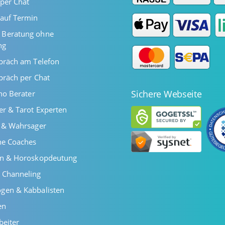
per Chat
auf Termin
Beratung ohne
ng
präch am Telefon
präch per Chat
Sichere Webseite
ano Berater
er & Tarot Experten
r & Wahrsager
he Coaches
en & Horoskopdeutung
 Channeling
gen & Kabbalisten
en
beiter