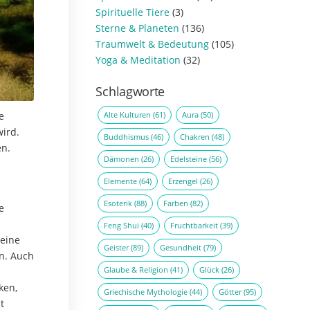
Spirituelle Tiere
(3)
Sterne & Planeten
(136)
Traumwelt & Bedeutung
(105)
Yoga & Meditation
(32)
Schlagworte
Alte Kulturen
(61)
Aura
(50)
e
ird.
Buddhismus
(46)
Chakren
(48)
en.
Dämonen
(26)
Edelsteine
(56)
Elemente
(64)
Erzengel
(26)
Esoterik
(88)
Farben
(82)
e
Feng Shui
(40)
Fruchtbarkeit
(39)
 eine
Geister
(89)
Gesundheit
(79)
n. Auch
Glaube & Religion
(41)
Glück
(26)
ken,
Griechische Mythologie
(44)
Götter
(95)
t