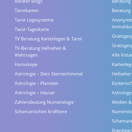
Berater Blogs
Beratung 
Tarotkarten
Beratung 
Tarot Legesysteme
Anonyme 
Anmeldu
Tarot-Tageskarte
Gratisges
TV Beratung Kartenlegen & Tarot
Gratisges
TV-Beratung Hellsehen &
Wahrsagen
Alle Vist
Horoskope
Kartenleg
Astrologie – Dein Sternenhimmel
Hellsehe
Astrologie – Planeten
Esoterisc
Astrologie – Häuser
Astrolog
Zahlendeutung Numerologie
Medien &
Schamanischen Krafttiere
Numerolo
Schaman
Energiear