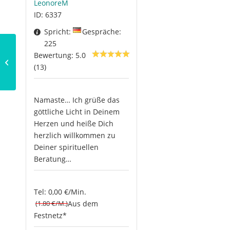
LeonoreM
ID: 6337
Spricht:
Gespräche:
225
Bewertung: 5.0
Feng Shui, was ist das?
(13)
Namaste… Ich grüße das
göttliche Licht in Deinem
Herzen und heiße Dich
herzlich willkommen zu
Deiner spirituellen
Beratung…
Tel: 0,00 €/Min.
(1.80 €/M.)
Aus dem
Festnetz*