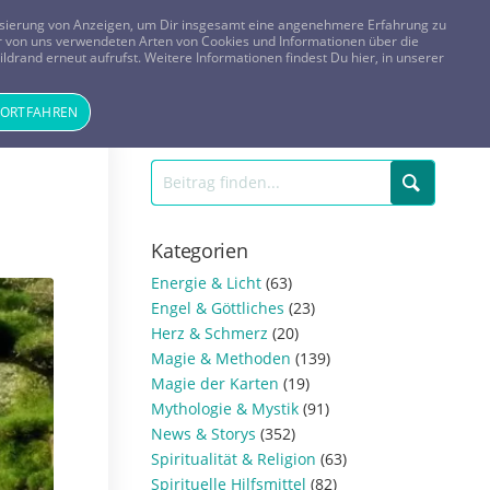
FRAGEN? KOSTENLOS ANRUFEN:
0800-8478266
lisierung von Anzeigen, um Dir insgesamt eine angenehmere Erfahrung zu
 der von uns verwendeten Arten von Cookies und Informationen über die
ldrand erneut aufrufst. Weitere Informationen findest Du hier, in unserer
Tageskarte
Magazin
ANMELDEN
REGISTRIEREN
FORTFAHREN
Kategorien
Energie & Licht
(63)
Engel & Göttliches
(23)
Herz & Schmerz
(20)
Magie & Methoden
(139)
Magie der Karten
(19)
Mythologie & Mystik
(91)
News & Storys
(352)
Spiritualität & Religion
(63)
Spirituelle Hilfsmittel
(82)