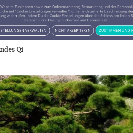
er Website-Funktionen sowie zum Onlinemarketing, Remarketing und der Persona
 klicke auf "Cookie Einstellungen verwalten“, um eine detaillierte Beschreibung
ung widerrufen, indem Du die Cookie Einstellungen über das Schloss am linken Bi
Beratung
Horoskope
Datenschutzerklärung:
Sicherheit und Datenschutz
INSTELLUNGEN VERWALTEN
NICHT AKZEPTIEREN
ZUSTIMMEN UND 
endes Qi