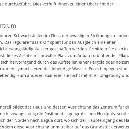
 durchgeführt. Dies verhilft Ihnen zu einer Übersicht der
entrum
taren Schwachstellen im Fluss der jeweiligen Strömung zu finden
Das reguläre “Basis-Qi” spielt für den Ausgleich eine eher
cht zwangsläufig Wasser geschaffen werden. Ermitteln Sie also in
st dieses Areal ein sinnvoller Platz zum Anbau rotblühender Pflan
st sich hervorragend durch das Aufstellen einer Pergola oder hölzer
brunnen symbolisieren das lebendige Wasser. Pools hingegen sind
 lebendig, zum anderen koalieren sie nicht mit ihrer Umgebung un
enerell bildet das Haus und dessen Ausrichtung das Zentrum für di
icht zwangsläufig die Position des geografischen Nordpols, sonde
sich der Norden nach Bagua dort, wo sich der Haupteingang des H
nachdem diese Ausrichtung unmittelbar auf das Grundstück erweite