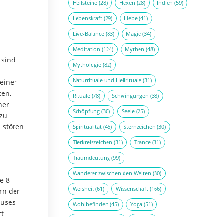
Heilsteine
(28)
Hexen
(28)
Indien
(59)
Lebenskraft
(29)
Liebe
(41)
Live-Balance
(83)
Magie
(34)
Meditation
(124)
Mythen
(48)
 sind
Mythologie
(82)
Naturrituale und Heilrituale
(31)
 einer
zen,
Rituale
(78)
Schwingungen
(38)
ner
Schöpfung
(30)
Seele
(25)
 zu
d stören
Spiritualität
(46)
Sternzeichen
(30)
Tierkreiszeichen
(31)
Trance
(31)
Traumdeutung
(99)
Wanderer zwischen den Welten
(30)
e 8
Weisheit
(61)
Wissenschaft
(166)
rn der
auses
Wohlbefinden
(45)
Yoga
(51)
rt