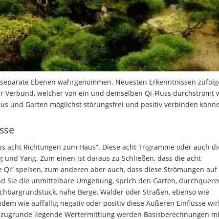
 separate Ebenen wahrgenommen. Neuesten Erkenntnissen zufolg
er Verbund, welcher von ein und demselben Qi-Fluss durchströmt w
Haus und Garten möglichst störungsfrei und positiv verbinden könn
üsse
 aus acht Richtungen zum Haus”. Diese acht Trigramme oder auch di
g und Yang. Zum einen ist daraus zu Schließen, dass die acht
 Qi” speisen, zum anderen aber auch, dass diese Strömungen auf
end Sie die unmittelbare Umgebung, sprich den Garten, durchquere
Nachbargrundstück, nahe Berge, Wälder oder Straßen, ebenso wie
em wie auffällig negativ oder positiv diese Äußeren Einflüsse wir
ie zugrunde liegende Wertermittlung werden Basisberechnungen mi