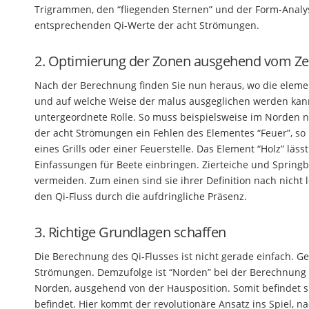
Trigrammen, den “fliegenden Sternen” und der Form-Analyse
entsprechenden Qi-Werte der acht Strömungen.
2. Optimierung der Zonen ausgehend vom Z
Nach der Berechnung finden Sie nun heraus, wo die elemen
und auf welche Weise der malus ausgeglichen werden kann. 
untergeordnete Rolle. So muss beispielsweise im Norden ni
der acht Strömungen ein Fehlen des Elementes “Feuer”, so i
eines Grills oder einer Feuerstelle. Das Element “Holz” läs
Einfassungen für Beete einbringen. Zierteiche und Spring
vermeiden. Zum einen sind sie ihrer Definition nach nicht
den Qi-Fluss durch die aufdringliche Präsenz.
3. Richtige Grundlagen schaffen
Die Berechnung des Qi-Flusses ist nicht gerade einfach. G
Strömungen. Demzufolge ist “Norden” bei der Berechnung n
Norden, ausgehend von der Hausposition. Somit befindet 
befindet. Hier kommt der revolutionäre Ansatz ins Spiel, 