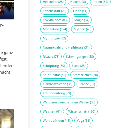
Heilsteine
(28)
Hexen
(28)
Indien
(59)
Lebenskraft
(29)
Liebe
(41)
Live-Balance
(83)
Magie
(34)
r-
Meditation
(124)
Mythen
(48)
Mythologie
(82)
Naturrituale und Heilrituale
(31)
te ganz
Rituale
(78)
Schwingungen
(38)
fest.
lender
Schöpfung
(30)
Seele
(25)
nacht
Spiritualität
(46)
Sternzeichen
(30)
Tierkreiszeichen
(31)
Trance
(31)
n Lärm
Traumdeutung
(99)
Wanderer zwischen den Welten
(30)
Weisheit
(61)
Wissenschaft
(166)
Wohlbefinden
(45)
Yoga
(51)