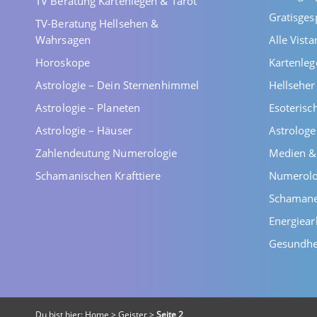
TV Beratung Kartenlegen & Tarot
Gratisges
TV-Beratung Hellsehen &
Wahrsagen
Alle Vist
Horoskope
Kartenleg
Astrologie – Dein Sternenhimmel
Hellsehe
Astrologie – Planeten
Esoterisc
Astrologie – Häuser
Astrolog
Zahlendeutung Numerologie
Medien &
Schamanischen Krafttiere
Numerolo
Schaman
Energiear
Gesundhe
Du bist hier:
Home
>
Geister
>
Seite 2