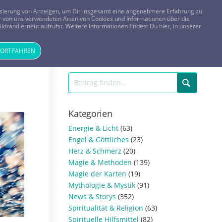
FRAGEN? KOSTENLOS ANRUFEN:
0800-8478266
lisierung von Anzeigen, um Dir insgesamt eine angenehmere Erfahrung zu
 der von uns verwendeten Arten von Cookies und Informationen über die
ldrand erneut aufrufst. Weitere Informationen findest Du hier, in unserer
Tageskarte
Magazin
ANMELDEN
REGISTRIEREN
FORTFAHREN
Kategorien
Energie & Licht
(63)
Engel & Göttliches
(23)
Herz & Schmerz
(20)
Magie & Methoden
(139)
Magie der Karten
(19)
Mythologie & Mystik
(91)
News & Storys
(352)
Spiritualität & Religion
(63)
Spirituelle Hilfsmittel
(82)