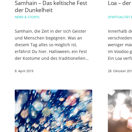
Samhain – Das keltische Fest
Loa – der
der Dunkelheit
NEWS & STORYS
SPIRITUALITÄT 
Samhain, die Zeit in der sich Geister
Innerhalb d
und Menschen begegnen. Was an
verschieden
diesem Tag alles so möglich ist,
weniger mäch
erfährst Du hier. Halloween, ein Fest
im Voodoo gr
der Kostüme und des traditionellen
Ein Loa verf
Süßigkeiten-Wahnsinns. Wir
uneingeschr
8. April 2019
28. Oktober 20
verkleiden uns, Kinder rennen von…
man sagt, e