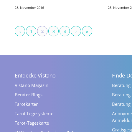
regelmäßig wechselt. Weiterhin
Baum seine 
28. November 2016
25. November 2
beschreibt er in der Astrologie die
die Erle. St
menschliche…
vor allem…
‹
1
2
3
4
›
»
Entdecke Vistano
Finde D
Vistano Magazin
Beratung
Berater Blogs
Beratung 
Tarotkarten
Beratung 
Tarot Legesysteme
Anonyme 
Anmeldu
Tarot-Tageskarte
Gratisges