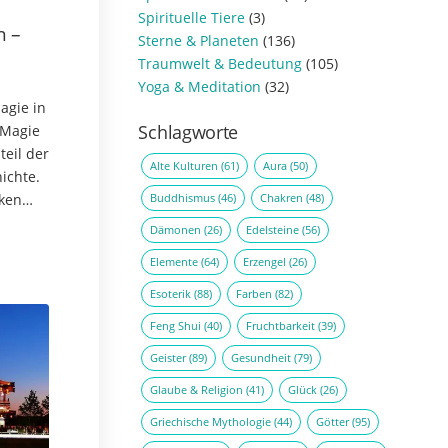
Spirituelle Tiere
(3)
n –
Sterne & Planeten
(136)
Traumwelt & Bedeutung
(105)
Yoga & Meditation
(32)
agie in
Schlagworte
 Magie
teil der
Alte Kulturen
(61)
Aura
(50)
ichte.
Buddhismus
(46)
Chakren
(48)
ken
n
Dämonen
(26)
Edelsteine
(56)
Elemente
(64)
Erzengel
(26)
Esoterik
(88)
Farben
(82)
Feng Shui
(40)
Fruchtbarkeit
(39)
Geister
(89)
Gesundheit
(79)
Glaube & Religion
(41)
Glück
(26)
Griechische Mythologie
(44)
Götter
(95)