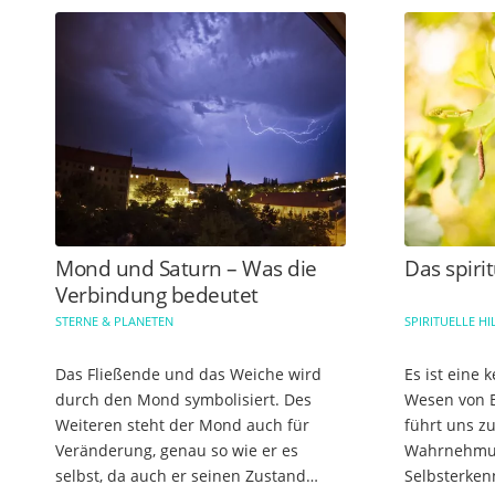
Mond und Saturn – Was die
Das spiri
Verbindung bedeutet
STERNE & PLANETEN
SPIRITUELLE HI
Das Fließende und das Weiche wird
Es ist eine 
durch den Mond symbolisiert. Des
Wesen von 
Weiteren steht der Mond auch für
führt uns z
Veränderung, genau so wie er es
Wahrnehmun
selbst, da auch er seinen Zustand
Selbsterken