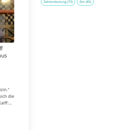
Zahlendeutung
(73)
Zen
(85)
ff
mus
zin.“
sich die