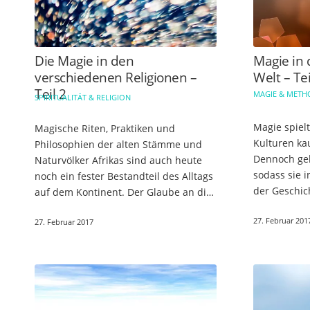
Die Magie in den
Magie in 
verschiedenen Religionen –
Welt – Tei
Teil 2
MAGIE & MET
SPIRITUALITÄT & RELIGION
Magie spiel
Magische Riten, Praktiken und
Kulturen ka
Philosophien der alten Stämme und
Dennoch geh
Naturvölker Afrikas sind auch heute
sodass sie 
noch ein fester Bestandteil des Alltags
der Geschich
auf dem Kontinent. Der Glaube an die
auftaucht u
Welt der Geister, Ahnen und beseelter
27. Februar 201
ist. Welche
27. Februar 2017
Umwelt stehen fest im
Zusammenhang…