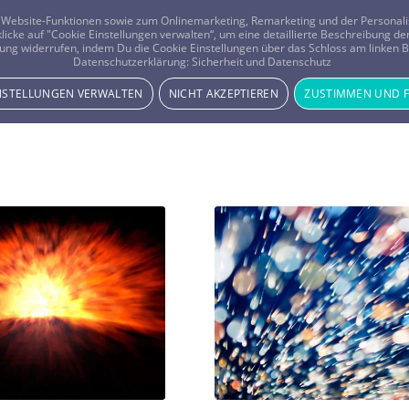
er Website-Funktionen sowie zum Onlinemarketing, Remarketing und der Persona
 klicke auf "Cookie Einstellungen verwalten“, um eine detaillierte Beschreibung
ung widerrufen, indem Du die Cookie Einstellungen über das Schloss am linken Bi
Beratung
Horoskope
Datenschutzerklärung:
Sicherheit und Datenschutz
INSTELLUNGEN VERWALTEN
NICHT AKZEPTIEREN
ZUSTIMMEN UND 