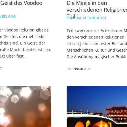
 Geist des Voodoo
Die Magie in den
verschiedenen Religione
Teil 1
& RELIGION
SPIRITUALITÄT & RELIGION
er Voodoo Religion gibt es
Teil zwei unseres Artikels der M
e Geister, die mehr oder
den verschiedenen Religionen:
tig sind. Ein Geist, der
ist seit je her ein fester Bestand
oße Macht besitzt, ist Loa.
Menschlichen Kultur und Gesch
ügt über fast
Die Ausübung magischer Prakti
änkte Möglichkeiten, denn
und Rituale steht oftmals eng i
17
in Loa könnte…
27. Februar 2017
Verbindung mit den…