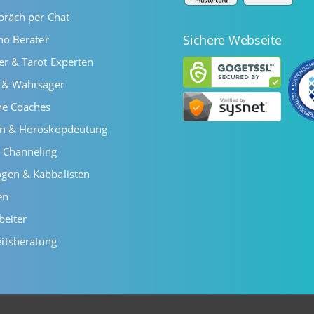
präch per Chat
Sichere Webseite
ano Berater
er & Tarot Experten
r & Wahrsager
he Coaches
en & Horoskopdeutung
 Channeling
gen & Kabbalisten
en
beiter
itsberatung