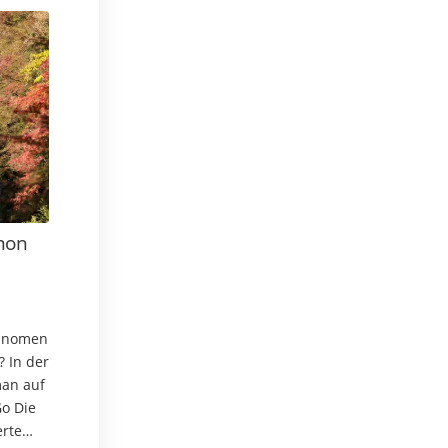
mon
hänomen
? In der
man auf
Go Die
rte