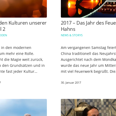
den Kulturen unserer
2017 – Das Jahr des Feue
l 2
Hahns
HODEN
NEWS & STORYS
t in den modernen
Am vergangenen Samstag feier
um mehr eine Rolle.
China traditionell das Neujahrs
t die Magie weit zurück,
Ausgerichtet nach dem Mondka
in den Grundsätzen und in
wurde das neue Jahr um Mitter
te fast jeder Kultur
mit viel Feuerwerk begrüßt. Die
nd dort auch fest verankert
Feiernden vertreiben durch de
7
30. Januar 2017
 Rolle die Magie sowohl…
der Raketen böse Geister und…