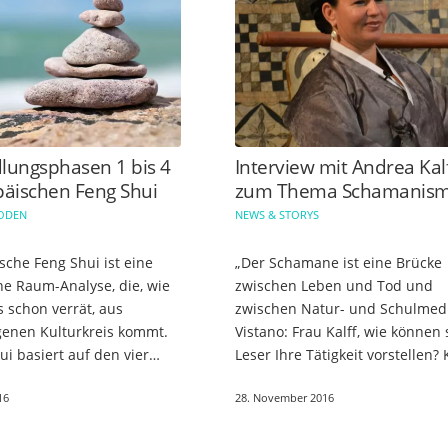
lungsphasen 1 bis 4
Interview mit Andrea Kal
päischen Feng Shui
zum Thema Schamanis
HODEN
NEWS & STORYS
sche Feng Shui ist eine
„Der Schamane ist eine Brücke
e Raum-Analyse, die, wie
zwischen Leben und Tod und
 schon verrät, aus
zwischen Natur- und Schulmedi
enen Kulturkreis kommt.
Vistano: Frau Kalff, wie können 
i basiert auf den vier
Leser Ihre Tätigkeit vorstellen? Kalff:
Wasser, Feuer, Luft und
„Ich bin der Bezeichnung nach
16
28. November 2016
chtgliedriges Lebensrad…
Schamanin. Früher war dies…