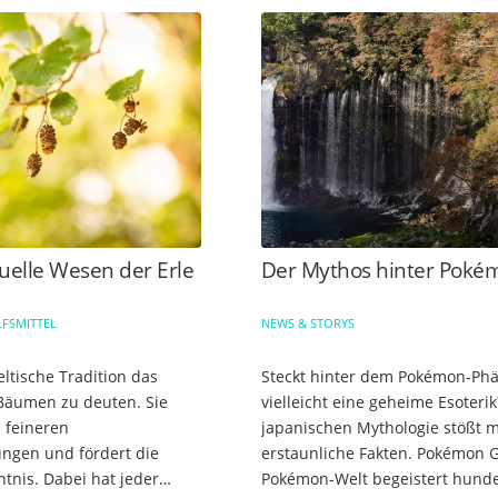
tuelle Wesen der Erle
Der Mythos hinter Poké
LFSMITTEL
NEWS & STORYS
keltische Tradition das
Steckt hinter dem Pokémon-P
Bäumen zu deuten. Sie
vielleicht eine geheime Esoterik
u feineren
japanischen Mythologie stößt 
gen und fördert die
erstaunliche Fakten. Pokémon 
ntnis. Dabei hat jeder
Pokémon-Welt begeistert hunde