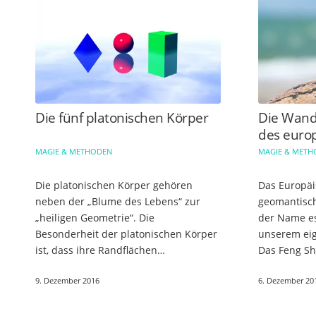
Die fünf platonischen Körper
Die Wand
des euro
MAGIE & METHODEN
MAGIE & MET
Die platonischen Körper gehören
Das Europäi
neben der „Blume des Lebens“ zur
geomantisch
„heiligen Geometrie“. Die
der Name es
Besonderheit der platonischen Körper
unserem eig
ist, dass ihre Randflächen
Das Feng Shu
ausschließlich aus gleichwinkeligen
Elementen: 
9. Dezember 2016
6. Dezember 20
und gleichseitigen Polygonen
Erde. Ein a
bestehen.…