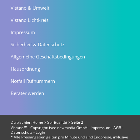
Vistano & Umwelt
Vistano Lichtkreis
Impressum
Sicherheit & Datenschutz
Allgemeine Geschäftsbedingungen
Hausordnung
Notfall Rufnummern
Berater werden
Du bist hier:
Home
>
Spiritualität
>
Seite 2
Vistano™ - Copyright:
isee newmedia GmbH
-
Impressum
-
AGB
-
Datenschutz
-
Login
* Alle Preisangaben gelten pro Minute und sind Endpreise, inklusive