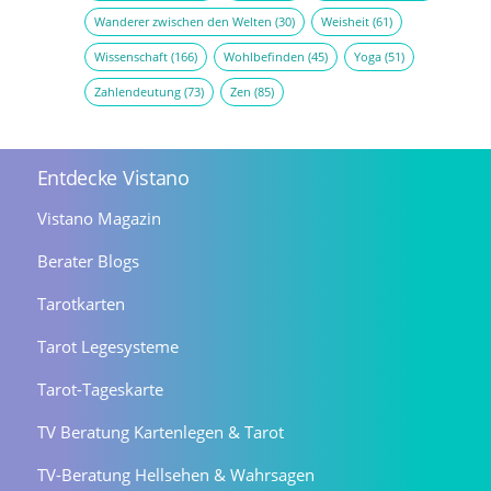
Wanderer zwischen den Welten
(30)
Weisheit
(61)
Wissenschaft
(166)
Wohlbefinden
(45)
Yoga
(51)
Zahlendeutung
(73)
Zen
(85)
Entdecke Vistano
Vistano Magazin
Berater Blogs
Tarotkarten
Tarot Legesysteme
Tarot-Tageskarte
TV Beratung Kartenlegen & Tarot
TV-Beratung Hellsehen & Wahrsagen