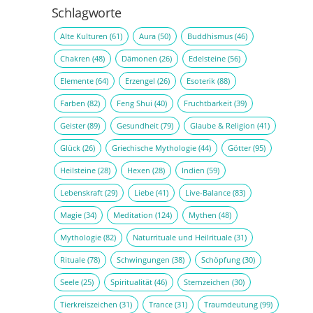
Schlagworte
Alte Kulturen
(61)
Aura
(50)
Buddhismus
(46)
Chakren
(48)
Dämonen
(26)
Edelsteine
(56)
Elemente
(64)
Erzengel
(26)
Esoterik
(88)
Farben
(82)
Feng Shui
(40)
Fruchtbarkeit
(39)
Geister
(89)
Gesundheit
(79)
Glaube & Religion
(41)
Glück
(26)
Griechische Mythologie
(44)
Götter
(95)
Heilsteine
(28)
Hexen
(28)
Indien
(59)
Lebenskraft
(29)
Liebe
(41)
Live-Balance
(83)
Magie
(34)
Meditation
(124)
Mythen
(48)
Mythologie
(82)
Naturrituale und Heilrituale
(31)
Rituale
(78)
Schwingungen
(38)
Schöpfung
(30)
Seele
(25)
Spiritualität
(46)
Sternzeichen
(30)
Tierkreiszeichen
(31)
Trance
(31)
Traumdeutung
(99)