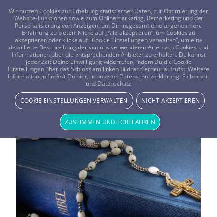
FRAGEN? KOSTENLOS ANRUFEN:
0800-8478266
Wir nutzen Cookies zur Erhebung statistischer Daten, zur Optimierung der
Website-Funktionen sowie zum Onlinemarketing, Remarketing und der
Personalisierung von Anzeigen, um Dir insgesamt eine angenehmere
Erfahrung zu bieten. Klicke auf „Alle akzeptieren“, um Cookies zu
akzeptieren oder klicke auf "Cookie Einstellungen verwalten“, um eine
detaillierte Beschreibung der von uns verwendeten Arten von Cookies und
Informationen über die entsprechenden Anbieter zu erhalten. Du kannst
jeder Zeit Deine Einwilligung widerrufen, indem Du die Cookie
Einstellungen über das Schloss am linken Bildrand erneut aufrufst. Weitere
Informationen findest Du hier, in unserer Datenschutzerklärung:
Sicherheit
Schlagwortarchiv für:
und Datenschutz
COOKIE EINSTELLUNGEN VERWALTEN
NICHT AKZEPTIEREN
Spiritualität
ZUSTIMMEN UND FORTFAHREN