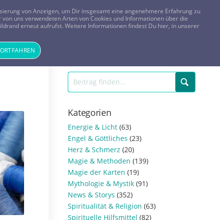
FRAGEN? KOSTENLOS ANRUFEN:
0800-8478266
lisierung von Anzeigen, um Dir insgesamt eine angenehmere Erfahrung zu
 der von uns verwendeten Arten von Cookies und Informationen über die
ldrand erneut aufrufst. Weitere Informationen findest Du hier, in unserer
Tageskarte
Magazin
ANMELDEN
REGISTRIEREN
FORTFAHREN
Kategorien
Energie & Licht
(63)
Engel & Göttliches
(23)
Herz & Schmerz
(20)
Magie & Methoden
(139)
Magie der Karten
(19)
Mythologie & Mystik
(91)
News & Storys
(352)
Spiritualität & Religion
(63)
Spirituelle Hilfsmittel
(82)