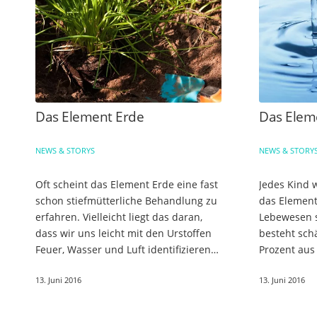
Das Element Erde
Das Elem
NEWS & STORYS
NEWS & STORY
Oft scheint das Element Erde eine fast
Jedes Kind w
schon stiefmütterliche Behandlung zu
das Element
erfahren. Vielleicht liegt das daran,
Lebewesen s
dass wir uns leicht mit den Urstoffen
besteht sch
Feuer, Wasser und Luft identifizieren
Prozent aus
können; denn ihr kraftvolles Wesen ist
ähnlichen W
13. Juni 2016
13. Juni 2016
uns leicht…
das Verhält