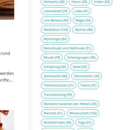
Heilsteine
(28)
Hexen
(28)
Indien
(59)
Lebenskraft
(29)
Liebe
(41)
Live-Balance
(83)
Magie
(34)
Meditation
(124)
Mythen
(48)
Mythologie
(82)
Naturrituale und Heilrituale
(31)
 rund
Rituale
(78)
Schwingungen
(38)
Schöpfung
(30)
Seele
(25)
 werden
Spiritualität
(46)
Sternzeichen
(30)
riften
Tierkreiszeichen
(31)
Trance
(31)
lich…
Traumdeutung
(99)
Wanderer zwischen den Welten
(30)
Weisheit
(61)
Wissenschaft
(166)
Wohlbefinden
(45)
Yoga
(51)