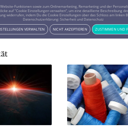
er Website-Funktionen sowie zum Onlinemarketing, Remarketing und der Persona
 klicke auf "Cookie Einstellungen verwalten“, um eine detaillierte Beschreibung
ung widerrufen, indem Du die Cookie Einstellungen über das Schloss am linken Bi
Beratung
Horoskope
Datenschutzerklärung:
Sicherheit und Datenschutz
INSTELLUNGEN VERWALTEN
NICHT AKZEPTIEREN
ZUSTIMMEN UND 
tät