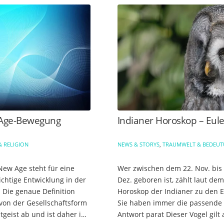
Age-Bewegung
Indianer Horoskop – Eul
& RELIGION
NEWS & STORYS
,
TRAUMWELT & BEDEU
New Age steht für eine
Wer zwischen dem 22. Nov. bis 
ichtige Entwicklung in der
Dez. geboren ist, zählt laut dem
 Die genaue Definition
Horoskop der Indianer zu den E
 von der Gesellschaftsform
Sie haben immer die passende
tgeist ab und ist daher in
Antwort parat Dieser Vogel gilt 