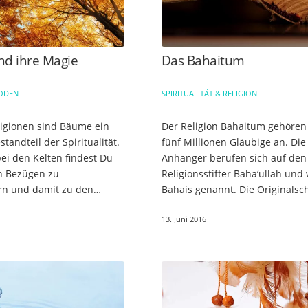
d ihre Magie
Das Bahaitum
HODEN
SPIRITUALITÄT & RELIGION
eligionen sind Bäume ein
Der Religion Bahaitum gehören
standteil der Spiritualität.
fünf Millionen Gläubige an. Die
ei den Kelten findest Du
Anhänger berufen sich auf den
an Bezügen zu
Religionsstifter Baha‘ullah und
rn und damit zu den
Bahais genannt. Die Originalsch
 die Druiden galt der
Baha‘ullahs bilden die zentrale
13. Juni 2016
n als Tempel, in dem sie…
Offenbarungsquelle. Ursprüng