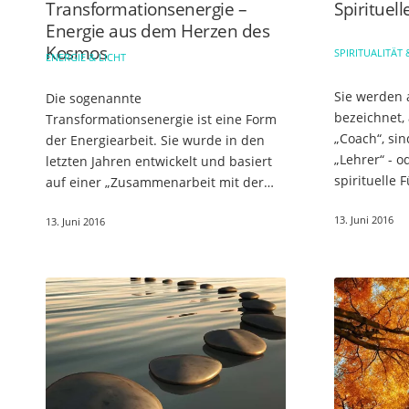
Transformationsenergie –
Spirituel
Energie aus dem Herzen des
Kosmos
SPIRITUALITÄT 
ENERGIE & LICHT
Sie werden 
Die sogenannte
bezeichnet,
Transformationsenergie ist eine Form
„Coach“, sin
der Energiearbeit. Sie wurde in den
„Lehrer“ - o
letzten Jahren entwickelt und basiert
spirituelle 
auf einer „Zusammenarbeit mit der
„Spiritualit
geistigen Welt“. Ähnlich wie beim
13. Juni 2016
13. Juni 2016
„Channeling“, geht es auch bei der
Transformationsenergie…