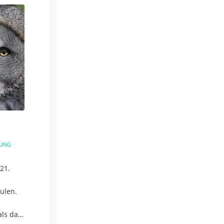
e
TUNG
21.
ulen.
als das