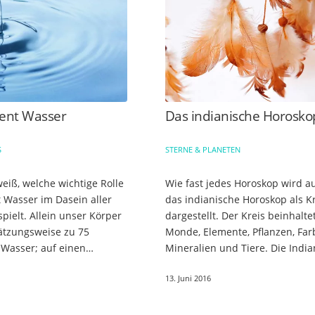
ent Wasser
Das indianische Horosko
S
STERNE & PLANETEN
eiß, welche wichtige Rolle
Wie fast jedes Horoskop wird a
 Wasser im Dasein aller
das indianische Horoskop als K
pielt. Allein unser Körper
dargestellt. Der Kreis beinhalte
ätzungsweise zu 75
Monde, Elemente, Pflanzen, Far
 Wasser; auf einen
Mineralien und Tiere. Die India
ert kommen wir, wenn wir
bezeichnen diesen Kreis auch a
13. Juni 2016
nis zwischen Wasser-…
Medizinrad. Je nach dem…