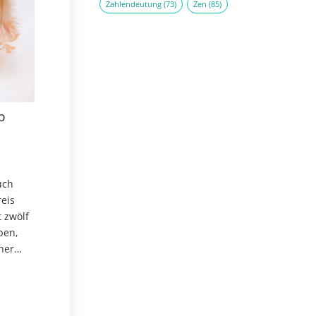
Zahlendeutung
(73)
Zen
(85)
p
uch
reis
t zwölf
ben,
ner
ls das