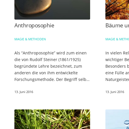
Anthroposophie
Bäume un
MAGIE & METHODEN
MAGIE & MET
Als “Anthroposophie” wird zum einen
In vielen R
die von Rudolf Steiner (1861/1925)
wichtiger Be
begründete Lehre bezeichnet, zum
Besonders b
anderen die von ihm entwickelte
eine Fülle 
Forschungsmethode. Der Begriff selbst
Naturgeiste
war bereits lange vor Steiner im
Bäumen. Für
13. Juni 2016
13. Juni 2016
Gebrauch. Er verbindet in sich…
heilige Hai