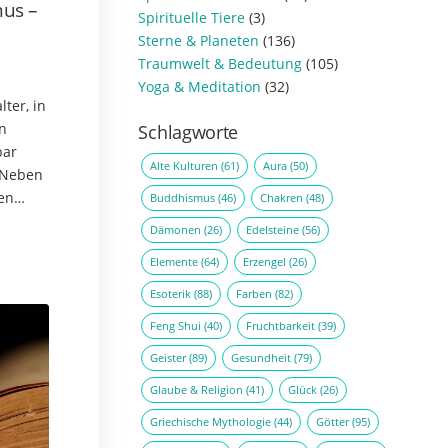
mus –
Spirituelle Tiere
(3)
Sterne & Planeten
(136)
Traumwelt & Bedeutung
(105)
Yoga & Meditation
(32)
ter, in
n
Schlagworte
bar
Alte Kulturen
(61)
Aura
(50)
 Neben
en
Buddhismus
(46)
Chakren
(48)
ng
Dämonen
(26)
Edelsteine
(56)
le
Elemente
(64)
Erzengel
(26)
Esoterik
(88)
Farben
(82)
Feng Shui
(40)
Fruchtbarkeit
(39)
Geister
(89)
Gesundheit
(79)
Glaube & Religion
(41)
Glück
(26)
Griechische Mythologie
(44)
Götter
(95)