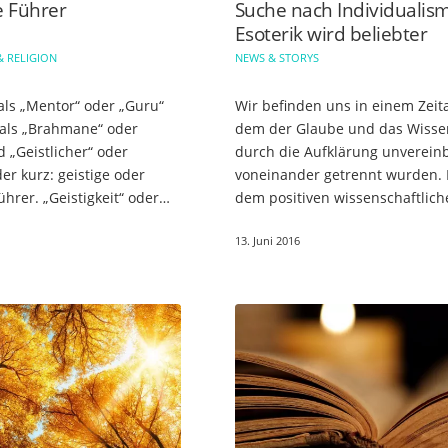
le Führer
Suche nach Individualis
Esoterik wird beliebter
& RELIGION
NEWS & STORYS
als „Mentor“ oder „Guru“
Wir befinden uns in einem Zeital
 als „Brahmane“ oder
dem der Glaube und das Wisse
d „Geistlicher“ oder
durch die Aufklärung unverein
der kurz: geistige oder
voneinander getrennt wurden.
Führer. „Geistigkeit“ oder
dem positiven wissenschaftlich
ät“ kann dabei für…
Fortschritt hat diese Entwicklu
13. Juni 2016
jedoch auch eine Kehrseite: Vie
Menschen…