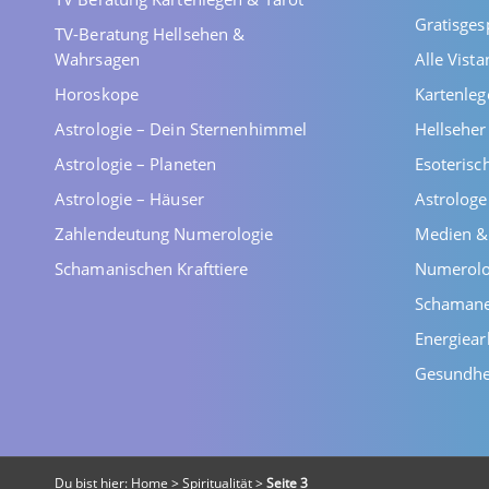
Gratisges
TV-Beratung Hellsehen &
Wahrsagen
Alle Vist
Horoskope
Kartenleg
Astrologie – Dein Sternenhimmel
Hellsehe
Astrologie – Planeten
Esoterisc
Astrologie – Häuser
Astrolog
Zahlendeutung Numerologie
Medien &
Schamanischen Krafttiere
Numerolo
Schaman
Energiear
Gesundhe
Du bist hier:
Home
>
Spiritualität
>
Seite 3