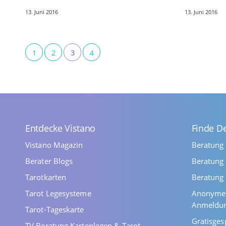
„Kraft Gottes“. Der Erzengel Gabriel ist
ständiger Bewe
13. Juni 2016
13. Juni 2016
der Engel…
genommen b
1
2
3
4
Entdecke Vistano
Finde D
Vistano Magazin
Beratung
Berater Blogs
Beratung 
Tarotkarten
Beratung 
Tarot Legesysteme
Anonyme 
Anmeldu
Tarot-Tageskarte
Gratisges
TV Beratung Kartenlegen & Tarot