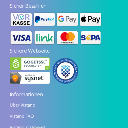
Sicher Bezahlen
Sichere Webseite
Informationen
Über Vistano
Vistano FAQ
Vistano & Umwelt