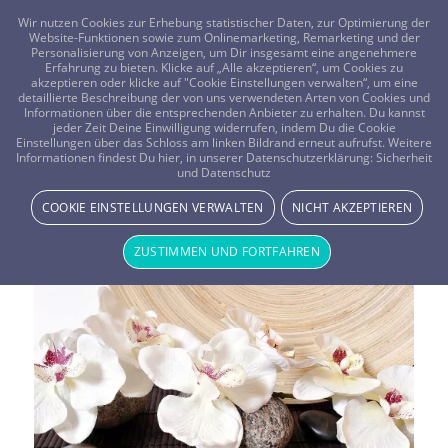
FRAGEN? KOSTENLOS ANRUFEN:
0800-8478266
Wir nutzen Cookies zur Erhebung statistischer Daten, zur Optimierung der
Website-Funktionen sowie zum Onlinemarketing, Remarketing und der
Personalisierung von Anzeigen, um Dir insgesamt eine angenehmere
Erfahrung zu bieten. Klicke auf „Alle akzeptieren“, um Cookies zu
akzeptieren oder klicke auf "Cookie Einstellungen verwalten“, um eine
detaillierte Beschreibung der von uns verwendeten Arten von Cookies und
Informationen über die entsprechenden Anbieter zu erhalten. Du kannst
jeder Zeit Deine Einwilligung widerrufen, indem Du die Cookie
Einstellungen über das Schloss am linken Bildrand erneut aufrufst. Weitere
Informationen findest Du hier, in unserer Datenschutzerklärung:
Sicherheit
Schlagwortarchiv für:
und Datenschutz
COOKIE EINSTELLUNGEN VERWALTEN
NICHT AKZEPTIEREN
Wohlbefinden
ZUSTIMMEN UND FORTFAHREN