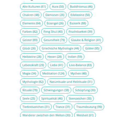
Alte Kulturen
(61)
Aura
(50)
Buddhismus
(46)
Chakren
(48)
Dämonen
(26)
Edelsteine
(56)
Elemente
(64)
Erzengel
(26)
Esoterik
(88)
Farben
(82)
Feng Shui
(40)
Fruchtbarkeit
(39)
Geister
(89)
Gesundheit
(79)
Glaube & Religion
(41)
Glück
(26)
Griechische Mythologie
(44)
Götter
(95)
Heilsteine
(28)
Hexen
(28)
Indien
(59)
Lebenskraft
(29)
Liebe
(41)
Live-Balance
(83)
Magie
(34)
Meditation
(124)
Mythen
(48)
Mythologie
(82)
Naturrituale und Heilrituale
(31)
Rituale
(78)
Schwingungen
(38)
Schöpfung
(30)
Seele
(25)
Spiritualität
(46)
Sternzeichen
(30)
Tierkreiszeichen
(31)
Trance
(31)
Traumdeutung
(99)
Wanderer zwischen den Welten
(30)
Weisheit
(61)