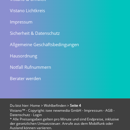
Vistano Lichtkreis
Impressum
Sicherheit & Datenschutz
Allgemeine Geschäftsbedingungen
Hausordnung
Notfall Rufnummern
Berater werden
Du bist hier:
Home
>
Wohlbefinden
>
Seite 4
Vistano™ - Copyright:
isee newmedia GmbH
-
Impressum
-
AGB
-
Datenschutz
-
Login
* Alle Preisangaben gelten pro Minute und sind Endpreise, inklusive
der gesetzlichen Umsatzsteuer. Anrufe aus dem Mobilfunk oder
Ausland können variieren.