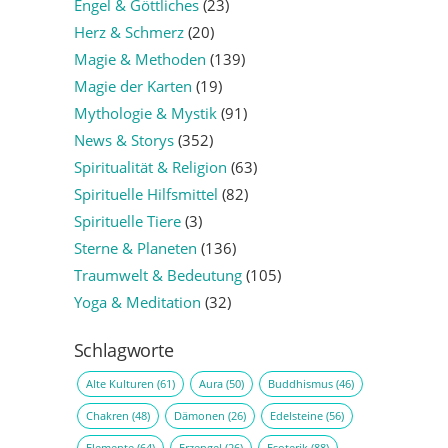
Engel & Göttliches
(23)
Herz & Schmerz
(20)
Magie & Methoden
(139)
Magie der Karten
(19)
Mythologie & Mystik
(91)
News & Storys
(352)
Spiritualität & Religion
(63)
Spirituelle Hilfsmittel
(82)
Spirituelle Tiere
(3)
Sterne & Planeten
(136)
Traumwelt & Bedeutung
(105)
Yoga & Meditation
(32)
Schlagworte
Alte Kulturen
(61)
Aura
(50)
Buddhismus
(46)
Chakren
(48)
Dämonen
(26)
Edelsteine
(56)
Elemente
(64)
Erzengel
(26)
Esoterik
(88)