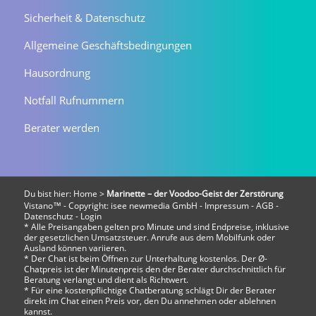
Sicherheit & Datenschutz
Allgemeine Geschäftsbedingungen
Hausordnung
Notfall Rufnummern
Berater werden
Du bist hier:
Home
>
Marinette – der Voodoo-Geist der Zerstörung
Vistano™ - Copyright:
isee newmedia GmbH
-
Impressum
-
AGB
-
Datenschutz
-
Login
* Alle Preisangaben gelten pro Minute und sind Endpreise, inklusive
der gesetzlichen Umsatzsteuer. Anrufe aus dem Mobilfunk oder
Ausland können variieren.
* Der Chat ist beim Öffnen zur Unterhaltung kostenlos. Der Ø-
Chatpreis ist der Minutenpreis den der Berater durchschnittlich für
Beratung verlangt und dient als Richtwert.
* Für eine kostenpflichtige Chatberatung schlägt Dir der Berater
direkt im Chat einen Preis vor, den Du annehmen oder ablehnen
kannst.