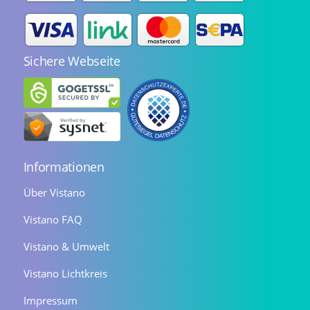
Sichere Webseite
Informationen
Über Vistano
Vistano FAQ
Vistano & Umwelt
Vistano Lichtkreis
Impressum