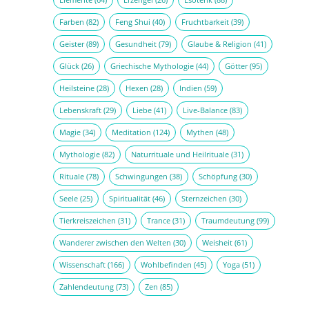
Farben
(82)
Feng Shui
(40)
Fruchtbarkeit
(39)
Geister
(89)
Gesundheit
(79)
Glaube & Religion
(41)
Glück
(26)
Griechische Mythologie
(44)
Götter
(95)
Heilsteine
(28)
Hexen
(28)
Indien
(59)
Lebenskraft
(29)
Liebe
(41)
Live-Balance
(83)
Magie
(34)
Meditation
(124)
Mythen
(48)
Mythologie
(82)
Naturrituale und Heilrituale
(31)
Rituale
(78)
Schwingungen
(38)
Schöpfung
(30)
Seele
(25)
Spiritualität
(46)
Sternzeichen
(30)
Tierkreiszeichen
(31)
Trance
(31)
Traumdeutung
(99)
Wanderer zwischen den Welten
(30)
Weisheit
(61)
Wissenschaft
(166)
Wohlbefinden
(45)
Yoga
(51)
Zahlendeutung
(73)
Zen
(85)