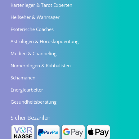
Kartenleger & Tarot Experten
Hellseher & Wahrsager
Esoterische Coaches
Astrologen & Horoskopdeutung
Medien & Channeling
Numerologen & Kabbalisten
Schamanen
Energiearbeiter
Gesundheitsberatung
Sicher Bezahlen