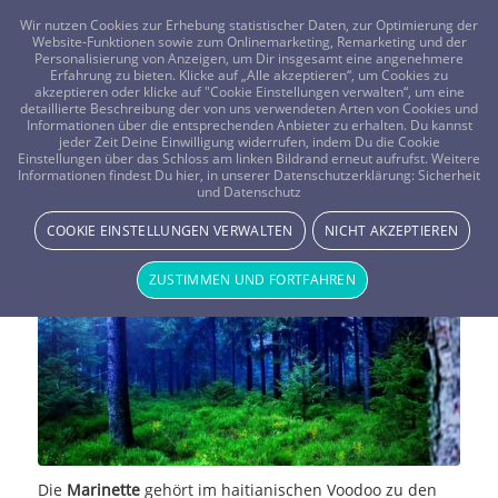
FRAGEN? KOSTENLOS ANRUFEN:
0800-8478266
Wir nutzen Cookies zur Erhebung statistischer Daten, zur Optimierung der
Website-Funktionen sowie zum Onlinemarketing, Remarketing und der
Personalisierung von Anzeigen, um Dir insgesamt eine angenehmere
Erfahrung zu bieten. Klicke auf „Alle akzeptieren“, um Cookies zu
akzeptieren oder klicke auf "Cookie Einstellungen verwalten“, um eine
detaillierte Beschreibung der von uns verwendeten Arten von Cookies und
Informationen über die entsprechenden Anbieter zu erhalten. Du kannst
jeder Zeit Deine Einwilligung widerrufen, indem Du die Cookie
Marinette – der Voodoo-Geist der
Einstellungen über das Schloss am linken Bildrand erneut aufrufst. Weitere
Informationen findest Du hier, in unserer Datenschutzerklärung:
Sicherheit
und Datenschutz
Zerstörung
COOKIE EINSTELLUNGEN VERWALTEN
NICHT AKZEPTIEREN
SPIRITUALITÄT & RELIGION
ZUSTIMMEN UND FORTFAHREN
Die
Marinette
gehört im haitianischen Voodoo zu den