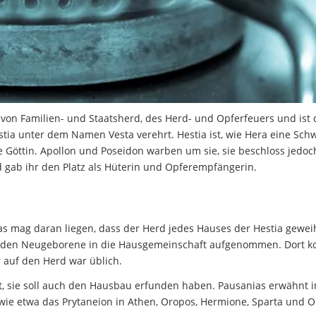
 von Familien- und Staatsherd, des Herd- und Opferfeuers und ist
tia unter dem Namen Vesta verehrt. Hestia ist, wie Hera eine Sch
he Göttin. Apollon und Poseidon warben um sie, sie beschloss jedoc
 gab ihr den Platz als Hüterin und Opferempfängerin.
as mag daran liegen, dass der Herd jedes Hauses der Hestia gewei
wurden Neugeborene in die Hausgemeinschaft aufgenommen. Dort k
 auf den Herd war üblich.
it, sie soll auch den Hausbau erfunden haben. Pausanias erwähnt i
 wie etwa das Prytaneion in Athen, Oropos, Hermione, Sparta und O