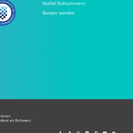
Notfall Rufnummern
Berater werden
iieren.
dient als Richtwert.