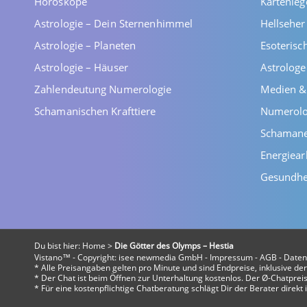
Horoskope
Kartenleg
Astrologie – Dein Sternenhimmel
Hellsehe
Astrologie – Planeten
Esoterisc
Astrologie – Häuser
Astrolog
Zahlendeutung Numerologie
Medien &
Schamanischen Krafttiere
Numerolo
Schaman
Energiear
Gesundhe
Du bist hier:
Home
>
Die Götter des Olymps – Hestia
Vistano™ - Copyright:
isee newmedia GmbH
-
Impressum
-
AGB
-
Daten
* Alle Preisangaben gelten pro Minute und sind Endpreise, inklusive d
* Der Chat ist beim Öffnen zur Unterhaltung kostenlos. Der Ø-Chatpreis 
* Für eine kostenpflichtige Chatberatung schlägt Dir der Berater direk