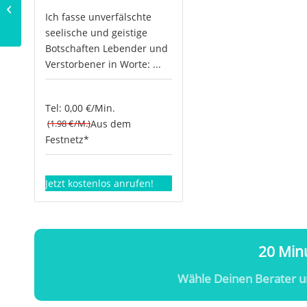
Die Kirlianfotografie
Ich fasse unverfälschte
seelische und geistige
Botschaften Lebender und
Verstorbener in Worte: ...
Tel: 0,00 €/Min.
(1.98 €/M.)
Aus dem
Festnetz*
Jetzt kostenlos anrufen!
20 Minu
Wähle Deinen Berater u