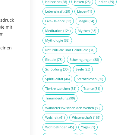
Heilsteine
(28)
Hexen
(28)
Indien
(59)
Lebenskraft
(29)
Liebe
(41)
usdruck
Live-Balance
(83)
Magie
(34)
sie mit
Meditation
(124)
Mythen
(48)
em
n
Mythologie
(82)
 einen
Naturrituale und Heilrituale
(31)
Rituale
(78)
Schwingungen
(38)
Schöpfung
(30)
Seele
(25)
Spiritualität
(46)
Sternzeichen
(30)
Tierkreiszeichen
(31)
Trance
(31)
Traumdeutung
(99)
Wanderer zwischen den Welten
(30)
Weisheit
(61)
Wissenschaft
(166)
Wohlbefinden
(45)
Yoga
(51)