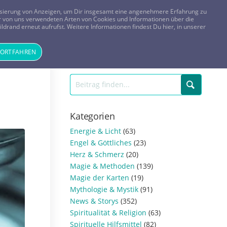
FRAGEN? KOSTENLOS ANRUFEN:
0800-8478266
lisierung von Anzeigen, um Dir insgesamt eine angenehmere Erfahrung zu
 der von uns verwendeten Arten von Cookies und Informationen über die
ldrand erneut aufrufst. Weitere Informationen findest Du hier, in unserer
Tageskarte
Magazin
ANMELDEN
REGISTRIEREN
FORTFAHREN
Kategorien
Energie & Licht
(63)
Engel & Göttliches
(23)
Herz & Schmerz
(20)
Magie & Methoden
(139)
Magie der Karten
(19)
Mythologie & Mystik
(91)
News & Storys
(352)
Spiritualität & Religion
(63)
Spirituelle Hilfsmittel
(82)