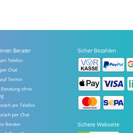
einen Berater
Sicher Bezahlen
 am Telefon
per Chat
auf Termin
Beratung ohne
ng
präch am Telefon
präch per Chat
Sichere Webseite
ano Berater