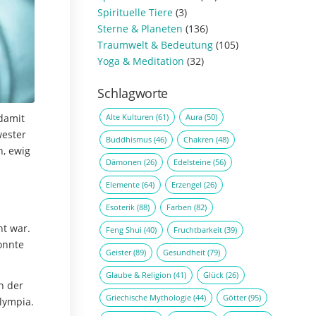
Spirituelle Tiere
(3)
Sterne & Planeten
(136)
Traumwelt & Bedeutung
(105)
Yoga & Meditation
(32)
Schlagworte
Alte Kulturen
(61)
Aura
(50)
 damit
wester
Buddhismus
(46)
Chakren
(48)
h, ewig
Dämonen
(26)
Edelsteine
(56)
Elemente
(64)
Erzengel
(26)
Esoterik
(88)
Farben
(82)
ht war.
Feng Shui
(40)
Fruchtbarkeit
(39)
onnte
Geister
(89)
Gesundheit
(79)
Glaube & Religion
(41)
Glück
(26)
n der
Griechische Mythologie
(44)
Götter
(95)
lympia.