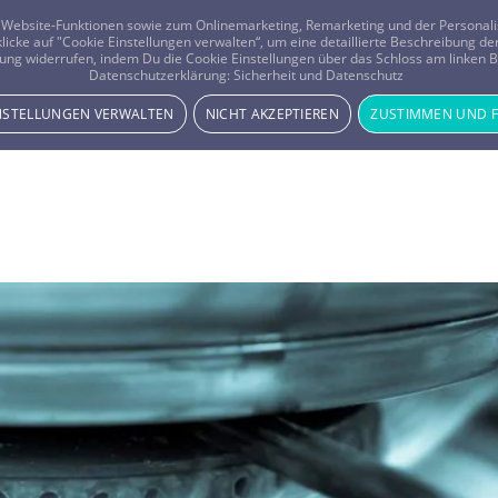
er Website-Funktionen sowie zum Onlinemarketing, Remarketing und der Persona
 klicke auf "Cookie Einstellungen verwalten“, um eine detaillierte Beschreibung
ung widerrufen, indem Du die Cookie Einstellungen über das Schloss am linken Bi
Beratung
Horoskope
Datenschutzerklärung:
Sicherheit und Datenschutz
INSTELLUNGEN VERWALTEN
NICHT AKZEPTIEREN
ZUSTIMMEN UND 