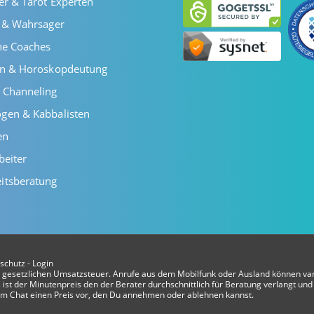
er & Tarot Experten
r & Wahrsager
he Coaches
en & Horoskopdeutung
 Channeling
gen & Kabbalisten
en
beiter
itsberatung
schutz
-
Login
er gesetzlichen Umsatzsteuer. Anrufe aus dem Mobilfunk oder Ausland können var
ist der Minutenpreis den der Berater durchschnittlich für Beratung verlangt und 
t im Chat einen Preis vor, den Du annehmen oder ablehnen kannst.