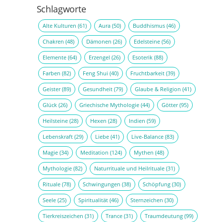
Schlagworte
Alte Kulturen
(61)
Aura
(50)
Buddhismus
(46)
Chakren
(48)
Dämonen
(26)
Edelsteine
(56)
Elemente
(64)
Erzengel
(26)
Esoterik
(88)
Farben
(82)
Feng Shui
(40)
Fruchtbarkeit
(39)
Geister
(89)
Gesundheit
(79)
Glaube & Religion
(41)
Glück
(26)
Griechische Mythologie
(44)
Götter
(95)
Heilsteine
(28)
Hexen
(28)
Indien
(59)
Lebenskraft
(29)
Liebe
(41)
Live-Balance
(83)
Magie
(34)
Meditation
(124)
Mythen
(48)
Mythologie
(82)
Naturrituale und Heilrituale
(31)
Rituale
(78)
Schwingungen
(38)
Schöpfung
(30)
Seele
(25)
Spiritualität
(46)
Sternzeichen
(30)
Tierkreiszeichen
(31)
Trance
(31)
Traumdeutung
(99)