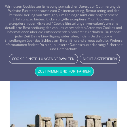
FRAGEN? KOSTENLOS ANRUFEN:
0800-8478266
Wir nutzen Cookies zur Erhebung statistischer Daten, zur Optimierung der
Website-Funktionen sowie zum Onlinemarketing, Remarketing und der
Personalisierung von Anzeigen, um Dir insgesamt eine angenehmere
Erfahrung zu bieten. Klicke auf „Alle akzeptieren“, um Cookies zu
akzeptieren oder klicke auf "Cookie Einstellungen verwalten“, um eine
detaillierte Beschreibung der von uns verwendeten Arten von Cookies und
Informationen über die entsprechenden Anbieter zu erhalten. Du kannst
jeder Zeit Deine Einwilligung widerrufen, indem Du die Cookie
Einstellungen über das Schloss am linken Bildrand erneut aufrufst. Weitere
Informationen findest Du hier, in unserer Datenschutzerklärung:
Sicherheit
Schlagwortarchiv für:
und Datenschutz
COOKIE EINSTELLUNGEN VERWALTEN
NICHT AKZEPTIEREN
Naturrituale und Heilrituale
ZUSTIMMEN UND FORTFAHREN