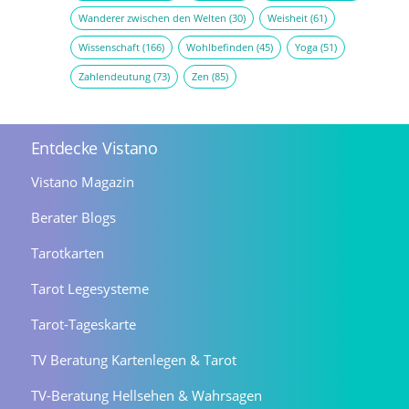
Wanderer zwischen den Welten
(30)
Weisheit
(61)
Wissenschaft
(166)
Wohlbefinden
(45)
Yoga
(51)
Zahlendeutung
(73)
Zen
(85)
Entdecke Vistano
Vistano Magazin
Berater Blogs
Tarotkarten
Tarot Legesysteme
Tarot-Tageskarte
TV Beratung Kartenlegen & Tarot
TV-Beratung Hellsehen & Wahrsagen