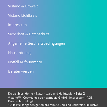
Vistano & Umwelt
Vistano Lichtkreis
Impressum
Sicherheit & Datenschutz
Allgemeine Geschäftsbedingungen
Hausordnung
Notfall Rufnummern
Berater werden
Du bist hier:
Home
>
Naturrituale und Heilrituale
>
Seite 2
Vistano™ - Copyright:
isee newmedia GmbH
-
Impressum
-
AGB
-
Datenschutz
-
Login
* Alle Preisangaben gelten pro Minute und sind Endpreise, inklusive