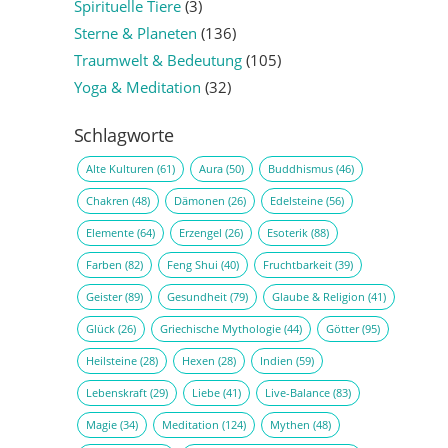
Spirituelle Tiere
(3)
Sterne & Planeten
(136)
Traumwelt & Bedeutung
(105)
Yoga & Meditation
(32)
Schlagworte
Alte Kulturen
(61)
Aura
(50)
Buddhismus
(46)
Chakren
(48)
Dämonen
(26)
Edelsteine
(56)
Elemente
(64)
Erzengel
(26)
Esoterik
(88)
Farben
(82)
Feng Shui
(40)
Fruchtbarkeit
(39)
Geister
(89)
Gesundheit
(79)
Glaube & Religion
(41)
Glück
(26)
Griechische Mythologie
(44)
Götter
(95)
Heilsteine
(28)
Hexen
(28)
Indien
(59)
Lebenskraft
(29)
Liebe
(41)
Live-Balance
(83)
Magie
(34)
Meditation
(124)
Mythen
(48)