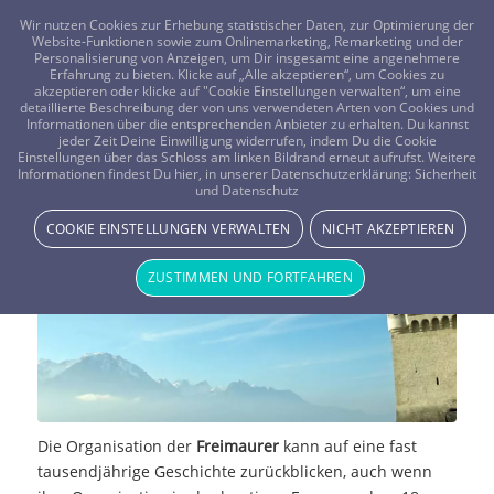
FRAGEN? KOSTENLOS ANRUFEN:
0800-8478266
Wir nutzen Cookies zur Erhebung statistischer Daten, zur Optimierung der
Website-Funktionen sowie zum Onlinemarketing, Remarketing und der
Personalisierung von Anzeigen, um Dir insgesamt eine angenehmere
Erfahrung zu bieten. Klicke auf „Alle akzeptieren“, um Cookies zu
akzeptieren oder klicke auf "Cookie Einstellungen verwalten“, um eine
detaillierte Beschreibung der von uns verwendeten Arten von Cookies und
Informationen über die entsprechenden Anbieter zu erhalten. Du kannst
jeder Zeit Deine Einwilligung widerrufen, indem Du die Cookie
Einstellungen über das Schloss am linken Bildrand erneut aufrufst. Weitere
Freimaurer
Informationen findest Du hier, in unserer Datenschutzerklärung:
Sicherheit
und Datenschutz
NEWS & STORYS
COOKIE EINSTELLUNGEN VERWALTEN
NICHT AKZEPTIEREN
ZUSTIMMEN UND FORTFAHREN
Die Organisation der
Freimaurer
kann auf eine fast
tausendjährige Geschichte zurückblicken, auch wenn