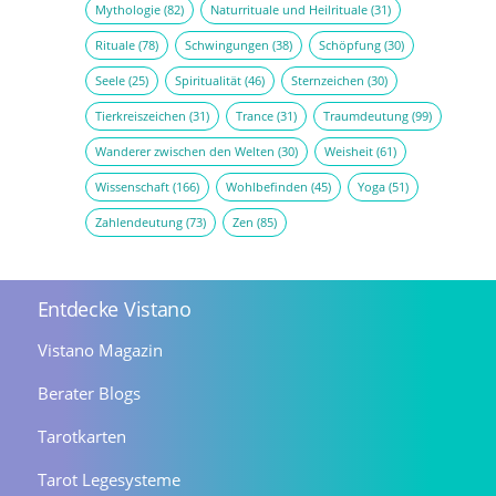
Mythologie
(82)
Naturrituale und Heilrituale
(31)
Rituale
(78)
Schwingungen
(38)
Schöpfung
(30)
Seele
(25)
Spiritualität
(46)
Sternzeichen
(30)
Tierkreiszeichen
(31)
Trance
(31)
Traumdeutung
(99)
Wanderer zwischen den Welten
(30)
Weisheit
(61)
Wissenschaft
(166)
Wohlbefinden
(45)
Yoga
(51)
Zahlendeutung
(73)
Zen
(85)
Entdecke Vistano
Vistano Magazin
Berater Blogs
Tarotkarten
Tarot Legesysteme