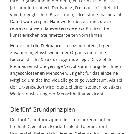
ihre Organisation in der heutigen Form aus dem 18.
Jahrhundert datiert. Der Name „Freimaurer“ leitet sich
von der englischen Bezeichnung „freestone-masons“ ab.
Damit wurden jene Handwerker bezeichnet, die an
repräsentativen Bauwerken wie etwa Kirchen die
künstlerischen Steinmetzarbeiten vornahmen.
Heute sind die Freimaurer in sogenannten „Logen“
zusammengefasst, wobei der Organisation eine
föderalistische Struktur zugrunde liegt. Das Ziel der
Freimaurer ist die geistige Vervollkommnung der ihnen
angeschlossenen Menschen. Es geht für das einzelne
Mitglied um das individuelle geistige Wachstum. Als Teil
der Organisation wird das Ziel einer stetigen geistigen
Weiterentwicklung der Menschheit angestrebt.
Die fünf Grundprinzipien
Die fünf Grundprinzipien der Freimaurerei lauten:
Freiheit, Gleichheit, Brüderlichkeit, Toleranz und
Humanität. Dabei steht „Freiheit“ ebenso für die geistige