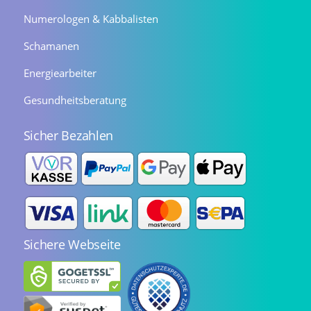
Numerologen & Kabbalisten
Schamanen
Energiearbeiter
Gesundheitsberatung
Sicher Bezahlen
Sichere Webseite