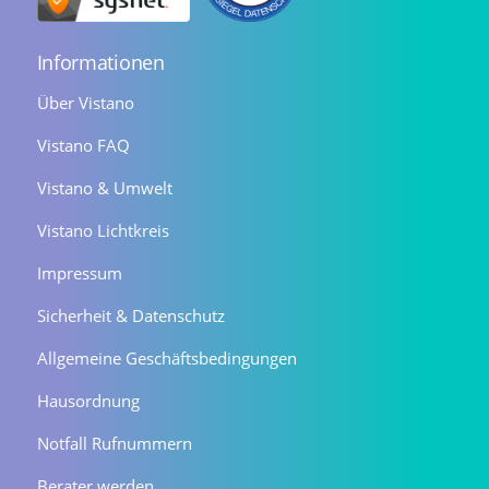
Informationen
Über Vistano
Vistano FAQ
Vistano & Umwelt
Vistano Lichtkreis
Impressum
Sicherheit & Datenschutz
Allgemeine Geschäftsbedingungen
Hausordnung
Notfall Rufnummern
Berater werden