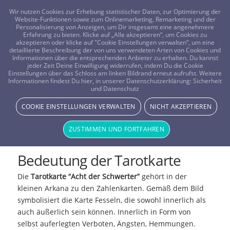
FRAGEN? KOSTENLOS ANRUFEN:
0800-8478266
Wir nutzen Cookies zur Erhebung statistischer Daten, zur Optimierung der
Website-Funktionen sowie zum Onlinemarketing, Remarketing und der
Personalisierung von Anzeigen, um Dir insgesamt eine angenehmere
Erfahrung zu bieten. Klicke auf „Alle akzeptieren“, um Cookies zu
akzeptieren oder klicke auf "Cookie Einstellungen verwalten“, um eine
detaillierte Beschreibung der von uns verwendeten Arten von Cookies und
Informationen über die entsprechenden Anbieter zu erhalten. Du kannst
jeder Zeit Deine Einwilligung widerrufen, indem Du die Cookie
Einstellungen über das Schloss am linken Bildrand erneut aufrufst. Weitere
Informationen findest Du hier, in unserer Datenschutzerklärung:
Sicherheit
und Datenschutz
Tarotkarte: Acht der
COOKIE EINSTELLUNGEN VERWALTEN
NICHT AKZEPTIEREN
Schwerter
ZUSTIMMEN UND FORTFAHREN
Bedeutung der Tarotkarte
Die
Tarotkarte “Acht der Schwerter”
gehört in der
kleinen Arkana zu den Zahlenkarten. Gemäß dem Bild
symbolisiert die Karte Fesseln, die sowohl innerlich als
auch äußerlich sein können. Innerlich in Form von
selbst auferlegten Verboten, Ängsten, Hemmungen.