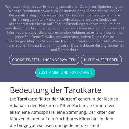
FRAGEN? KOSTENLOS ANRUFEN:
0800-8478266
Wir nutzen Cookies zur Erhebung statistischer Daten, zur Optimierung der
Website-Funktionen sowie zum Onlinemarketing, Remarketing und der
Personalisierung von Anzeigen, um Dir insgesamt eine angenehmere
Erfahrung zu bieten. Klicke auf „Alle akzeptieren“, um Cookies zu
akzeptieren oder klicke auf "Cookie Einstellungen verwalten“, um eine
detaillierte Beschreibung der von uns verwendeten Arten von Cookies und
Informationen über die entsprechenden Anbieter zu erhalten. Du kannst
jeder Zeit Deine Einwilligung widerrufen, indem Du die Cookie
Einstellungen über das Schloss am linken Bildrand erneut aufrufst. Weitere
Informationen findest Du hier, in unserer Datenschutzerklärung:
Sicherheit
und Datenschutz
Tarotkarte: Ritter der
COOKIE EINSTELLUNGEN VERWALTEN
NICHT AKZEPTIEREN
Münzen
ZUSTIMMEN UND FORTFAHREN
Bedeutung der Tarotkarte
Die
Tarotkarte “Ritter der Münzen”
gehört in der kleinen
Arkana zu den Hofkarten. Ritter-Karten verkörpern vor
allem eine Atmosphäre, eine Stimmung. Der Ritter der
Münzen deutet auf ein fruchtbares Klima hin, in dem
die Dinge gut wachsen und gedeihen. Er steht