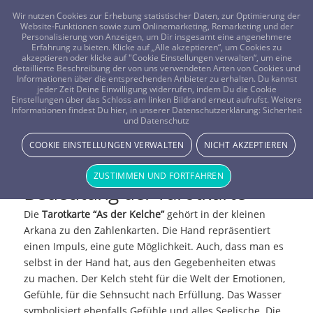
FRAGEN? KOSTENLOS ANRUFEN:
0800-8478266
Wir nutzen Cookies zur Erhebung statistischer Daten, zur Optimierung der
Website-Funktionen sowie zum Onlinemarketing, Remarketing und der
Personalisierung von Anzeigen, um Dir insgesamt eine angenehmere
Erfahrung zu bieten. Klicke auf „Alle akzeptieren“, um Cookies zu
akzeptieren oder klicke auf "Cookie Einstellungen verwalten“, um eine
detaillierte Beschreibung der von uns verwendeten Arten von Cookies und
Informationen über die entsprechenden Anbieter zu erhalten. Du kannst
jeder Zeit Deine Einwilligung widerrufen, indem Du die Cookie
Einstellungen über das Schloss am linken Bildrand erneut aufrufst. Weitere
Informationen findest Du hier, in unserer Datenschutzerklärung:
Sicherheit
und Datenschutz
Tarotkarte: As der Kelche
COOKIE EINSTELLUNGEN VERWALTEN
NICHT AKZEPTIEREN
ZUSTIMMEN UND FORTFAHREN
Bedeutung der Tarotkarte
Die
Tarotkarte “As der Kelche”
gehört in der kleinen
Arkana zu den Zahlenkarten. Die Hand repräsentiert
einen Impuls, eine gute Möglichkeit. Auch, dass man es
selbst in der Hand hat, aus den Gegebenheiten etwas
zu machen. Der Kelch steht für die Welt der Emotionen,
Gefühle, für die Sehnsucht nach Erfüllung. Das Wasser
symbolisiert ebenfalls Gefühle und alles Seelische. Die