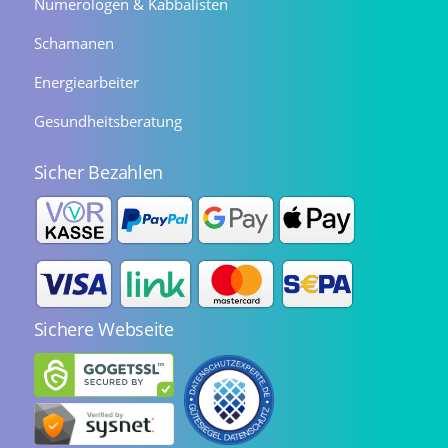
Numerologen & Kabbalisten
Schamanen
Energiearbeiter
Gesundheitsberatung
Sicher Bezahlen
Sichere Webseite