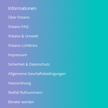
Informationen
Über Vistano
Vistano FAQ
Vistano & Umwelt
Vistano Lichtkreis
Impressum
Sicherheit & Datenschutz
Allgemeine Geschäftsbedingungen
Hausordnung
Notfall Rufnummern
Berater werden