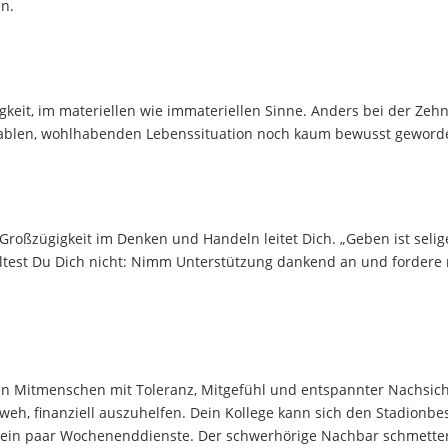
en.
keit, im materiellen wie immateriellen Sinne. Anders bei der Zeh
rtablen, wohlhabenden Lebenssituation noch kaum bewusst geword
Großzügigkeit im Denken und Handeln leitet Dich. „Geben ist selige
olltest Du Dich nicht: Nimm Unterstützung dankend an und fordere 
nen Mitmenschen mit Toleranz, Mitgefühl und entspannter Nachsich
h, finanziell auszuhelfen. Dein Kollege kann sich den Stadionbe
n ein paar Wochenenddienste. Der schwerhörige Nachbar schmette