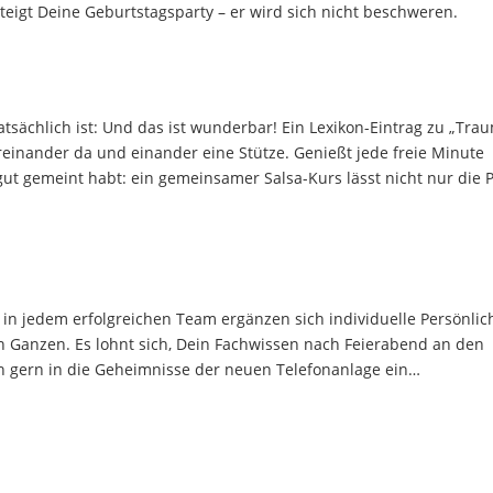
igt Deine Geburtstagsparty – er wird sich nicht beschweren.
s tatsächlich ist: Und das ist wunderbar! Ein Lexikon-Eintrag zu „Tra
üreinander da und einander eine Stütze. Genießt jede freie Minute
gut gemeint habt: ein gemeinsamer Salsa-Kurs lässt nicht nur die 
in jedem erfolgreichen Team ergänzen sich individuelle Persönlic
en Ganzen. Es lohnt sich, Dein Fachwissen nach Feierabend an den
 gern in die Geheimnisse der neuen Telefonanlage ein…