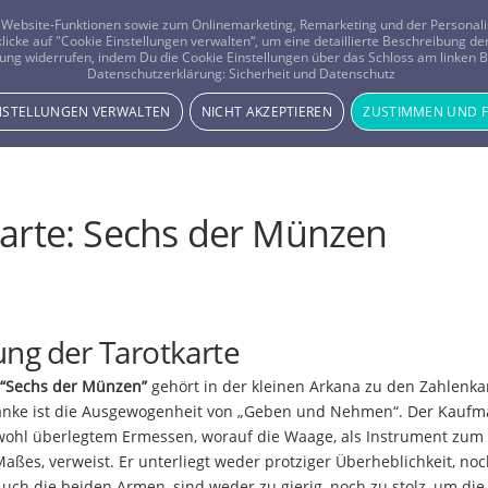
er Website-Funktionen sowie zum Onlinemarketing, Remarketing und der Persona
 klicke auf "Cookie Einstellungen verwalten“, um eine detaillierte Beschreibung
ung widerrufen, indem Du die Cookie Einstellungen über das Schloss am linken Bi
Beratung
Horoskope
Datenschutzerklärung:
Sicherheit und Datenschutz
INSTELLUNGEN VERWALTEN
NICHT AKZEPTIEREN
ZUSTIMMEN UND 
arte: Sechs der Münzen
ng der Tarotkarte
 “Sechs der Münzen”
gehört in der kleinen Arkana zu den Zahlenka
anke ist die Ausgewogenheit von „Geben und Nehmen“. Der Kauf
wohl überlegtem Ermessen, worauf die Waage, als Instrument zum
Maßes, verweist. Er unterliegt weder protziger Überheblichkeit, noc
Auch die beiden Armen, sind weder zu gierig, noch zu stolz, um di