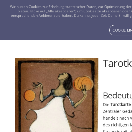
Wir nutzen Cookies zur Erhebung statistischer Daten, zur Optimierung d
bieten. Klicke auf „Alle akzeptieren“, um Cookies zu akzeptieren oder
entsprechenden Anbieter zu erhalten. Du kannst jeder Zeit Deine Einwillig
COOKIE E
Tarotk
Bedeutu
Die
Tarotkarte
Zentraler Ged
handelt nach 
des richtigen 
Knausrigkeit. 