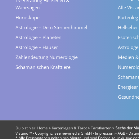
TV-Beratung Hellsehen &
Wahrsagen
Alle Vist
Horoskope
Kartenleg
Astrologie – Dein Sternenhimmel
Hellsehe
Astrologie – Planeten
Esoterisc
Astrologie – Häuser
Astrolog
Zahlendeutung Numerologie
Medien &
Schamanischen Krafttiere
Numerolo
Schaman
Energiear
Gesundhe
Du bist hier:
Home
>
Kartenlegen & Tarot
>
Tarotkarten
>
Sechs der M
Vistano™ - Copyright:
isee newmedia GmbH
-
Impressum
-
AGB
-
Daten
* Alle Preisangaben gelten pro Minute und sind Endpreise, inklusive d