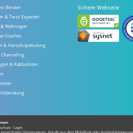
Sichere Webseite
ano Berater
er & Tarot Experten
r & Wahrsager
he Coaches
en & Horoskopdeutung
 Channeling
gen & Kabbalisten
en
beiter
itsberatung
ünzen
schutz
-
Login
er gesetzlichen Umsatzsteuer. Anrufe aus dem Mobilfunk oder Ausland können var