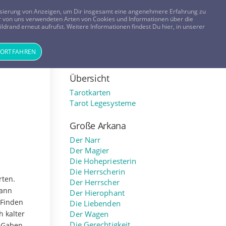
FRAGEN? KOSTENLOS ANRUFEN:
0800-8478266
lisierung von Anzeigen, um Dir insgesamt eine angenehmere Erfahrung zu
 der von uns verwendeten Arten von Cookies und Informationen über die
ldrand erneut aufrufst. Weitere Informationen findest Du hier, in unserer
Tageskarte
Magazin
ANMELDEN
REGISTRIEREN
FORTFAHREN
Übersicht
Tarotkarten
Tarot Legesysteme
Große Arkana
Der Narr
Der Magier
Die Hohepriesterin
Die Herrscherin
rten.
Der Herrscher
mann
Der Hierophant
 Finden
Die Liebenden
h kalter
Der Wagen
Die Gerechtigkeit
e Gaben