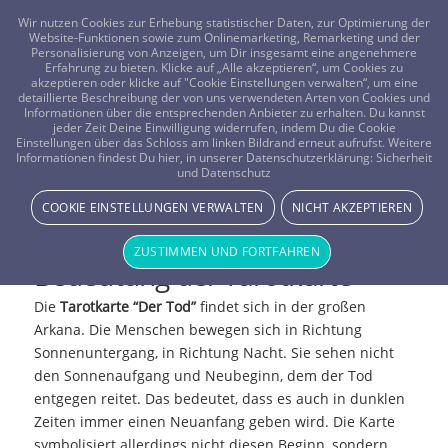
FRAGEN? KOSTENLOS ANRUFEN:
0800-8478266
Wir nutzen Cookies zur Erhebung statistischer Daten, zur Optimierung der
Website-Funktionen sowie zum Onlinemarketing, Remarketing und der
Personalisierung von Anzeigen, um Dir insgesamt eine angenehmere
Erfahrung zu bieten. Klicke auf „Alle akzeptieren“, um Cookies zu
akzeptieren oder klicke auf "Cookie Einstellungen verwalten“, um eine
detaillierte Beschreibung der von uns verwendeten Arten von Cookies und
Informationen über die entsprechenden Anbieter zu erhalten. Du kannst
jeder Zeit Deine Einwilligung widerrufen, indem Du die Cookie
Einstellungen über das Schloss am linken Bildrand erneut aufrufst. Weitere
Informationen findest Du hier, in unserer Datenschutzerklärung:
Sicherheit
und Datenschutz
Tarotkarte: Der Tod (XIII)
COOKIE EINSTELLUNGEN VERWALTEN
NICHT AKZEPTIEREN
ZUSTIMMEN UND FORTFAHREN
Bedeutung der Tarotkarte
Die
Tarotkarte “Der Tod”
findet sich in der großen
Arkana. Die Menschen bewegen sich in Richtung
Sonnenuntergang, in Richtung Nacht. Sie sehen nicht
den Sonnenaufgang und Neubeginn, dem der Tod
entgegen reitet. Das bedeutet, dass es auch in dunklen
Zeiten immer einen Neuanfang geben wird. Die Karte
symbolisiert allerdings nicht diesen Beginn, sondern