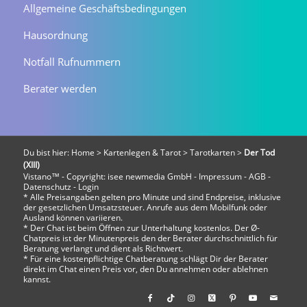
Allgemeine Geschäftsbedingungen
Hausordnung
Notfall Rufnummern
Berater werden
Du bist hier:
Home
>
Kartenlegen & Tarot
>
Tarotkarten
>
Der Tod
(XIII)
Vistano™ - Copyright:
isee newmedia GmbH
-
Impressum
-
AGB
-
Datenschutz
-
Login
* Alle Preisangaben gelten pro Minute und sind Endpreise, inklusive
der gesetzlichen Umsatzsteuer. Anrufe aus dem Mobilfunk oder
Ausland können variieren.
* Der Chat ist beim Öffnen zur Unterhaltung kostenlos. Der Ø-
Chatpreis ist der Minutenpreis den der Berater durchschnittlich für
Beratung verlangt und dient als Richtwert.
* Für eine kostenpflichtige Chatberatung schlägt Dir der Berater
direkt im Chat einen Preis vor, den Du annehmen oder ablehnen
kannst.