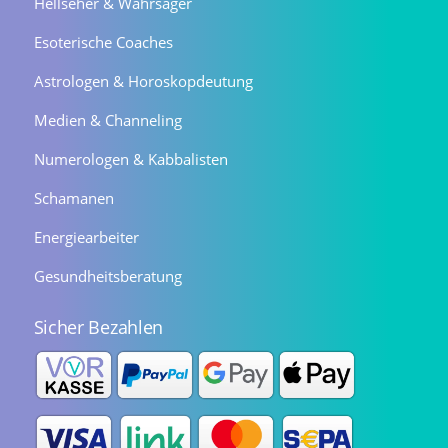
Hellseher & Wahrsager
Esoterische Coaches
Astrologen & Horoskopdeutung
Medien & Channeling
Numerologen & Kabbalisten
Schamanen
Energiearbeiter
Gesundheitsberatung
Sicher Bezahlen