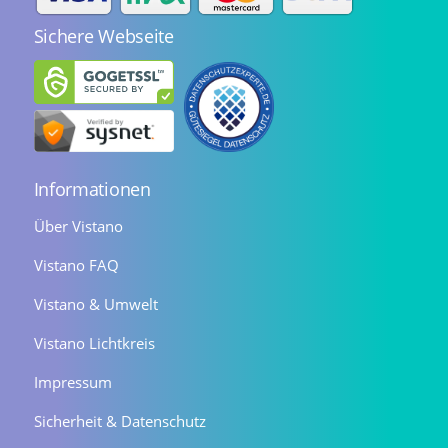
Sichere Webseite
Informationen
Über Vistano
Vistano FAQ
Vistano & Umwelt
Vistano Lichtkreis
Impressum
Sicherheit & Datenschutz