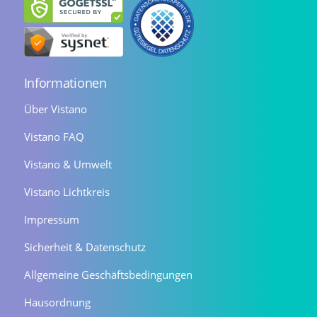
Informationen
Über Vistano
Vistano FAQ
Vistano & Umwelt
Vistano Lichtkreis
Impressum
Sicherheit & Datenschutz
Allgemeine Geschäftsbedingungen
Hausordnung