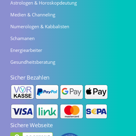
Astrologen & Horoskopdeutung
Medien & Channeling
Numerologen & Kabbalisten
Schamanen
Energiearbeiter
Gesundheitsberatung
Sicher Bezahlen
Sichere Webseite