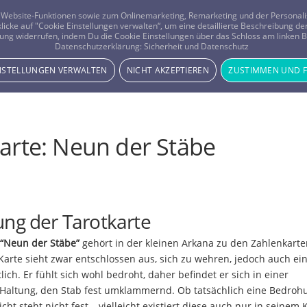
er Website-Funktionen sowie zum Onlinemarketing, Remarketing und der Persona
 klicke auf "Cookie Einstellungen verwalten“, um eine detaillierte Beschreibung
ung widerrufen, indem Du die Cookie Einstellungen über das Schloss am linken Bi
Beratung
Horoskope
Datenschutzerklärung:
Sicherheit und Datenschutz
INSTELLUNGEN VERWALTEN
NICHT AKZEPTIEREN
ZUSTIMMEN UND 
arte: Neun der Stäbe
ng der Tarotkarte
 “Neun der Stäbe”
gehört in der kleinen Arkana zu den Zahlenkarte
arte sieht zwar entschlossen aus, sich zu wehren, jedoch auch ei
ich. Er fühlt sich wohl bedroht, daher befindet er sich in einer
altung, den Stab fest umklammernd. Ob tatsächlich eine Bedroh
icht steht nicht fest – vielleicht existiert diese auch nur in seinem 