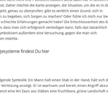
real. Daher möchte die Karte anzeigen, die Situation, um die es in d
geht, genau zu überprüfen: gibt es wirklich einen Grund, sich in
n zu begeben, sich Sorgen zu machen? Oder fühle ich mich nur be
er schlechte Erfahrungen gemacht habe? Die Entschlossenheit des
, dass man sich erfolgreich verteidigen kann, falls das tatsächlich
 symbolisiert außerdem eine Versuchung, gegen die man sich
en möchte.
gesysteme findest Du hier
olgende Symbolik: Ein Mann hält einen Stab in der Hand, hält sich 
e Verletzung anzeigt. Er ist wachsam und bereit, einen Angriff ab
m grenzt eine Art Zaun aus Stäben eine fruchtbare, grüne Landschaft 