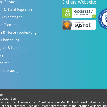
Sichere Webseite
ano Berater
er & Tarot Experten
r & Wahrsager
he Coaches
en & Horoskopdeutung
 Channeling
gen & Kabbalisten
en
beiter
itsberatung
be
schutz
-
Login
er gesetzlichen Umsatzsteuer. Anrufe aus dem Mobilfunk oder Ausland können var
ist der Minutenpreis den der Berater durchschnittlich für Beratung verlangt und 