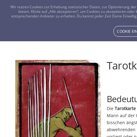
Wir nutzen Cookies zur Erhebung statistischer Daten, zur Optimierung d
bieten. Klicke auf „Alle akzeptieren“, um Cookies zu akzeptieren oder
entsprechenden Anbieter zu erhalten. Du kannst jeder Zeit Deine Einwillig
COOKIE E
Tarotk
Bedeutu
Die
Tarotkarte
Mann auf der K
bisschen ängstl
abwehrenden H
vorliegt oder n