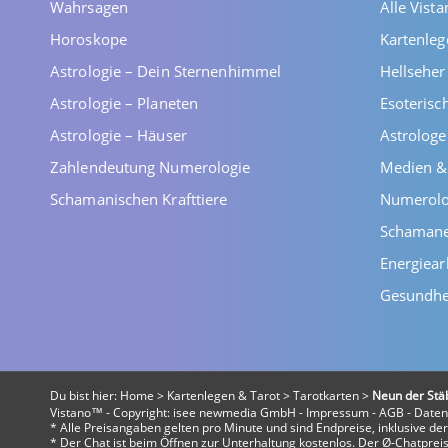
Wahrsagen
Alle Vist
Horoskope
Kartenleg
Astrologie – Dein Sternenhimmel
Hellsehe
Astrologie – Planeten
Esoterisc
Astrologie – Häuser
Astrolog
Zahlendeutung Numerologie
Medien &
Schamanischen Krafttiere
Numerolo
Schaman
Energiear
Gesundhe
Du bist hier:
Home
>
Kartenlegen & Tarot
>
Tarotkarten
>
Neun der Stä
Vistano™ - Copyright:
isee newmedia GmbH
-
Impressum
-
AGB
-
Daten
* Alle Preisangaben gelten pro Minute und sind Endpreise, inklusive d
* Der Chat ist beim Öffnen zur Unterhaltung kostenlos. Der Ø-Chatpreis 