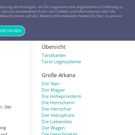
FRAGEN? KOSTENLOS ANRUFEN:
0800-8478266
lisierung von Anzeigen, um Dir insgesamt eine angenehmere Erfahrung zu
 der von uns verwendeten Arten von Cookies und Informationen über die
ldrand erneut aufrufst. Weitere Informationen findest Du hier, in unserer
Tageskarte
Magazin
ANMELDEN
REGISTRIEREN
FORTFAHREN
Übersicht
Tarotkarten
Tarot Legesysteme
Große Arkana
Der Narr
Der Magier
Die Hohepriesterin
Die Herrscherin
n. Der
Der Herrscher
n
Der Hierophant
Die Liebenden
ung
Der Wagen
Die Gerechtigkeit
Kopf