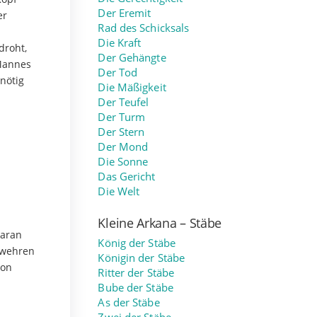
Der Eremit
er
Rad des Schicksals
Die Kraft
droht,
Der Gehängte
 Mannes
Der Tod
 nötig
Die Mäßigkeit
Der Teufel
Der Turm
Der Stern
Der Mond
Die Sonne
Das Gericht
Die Welt
Kleine Arkana – Stäbe
daran
König der Stäbe
zuwehren
Königin der Stäbe
von
Ritter der Stäbe
Bube der Stäbe
As der Stäbe