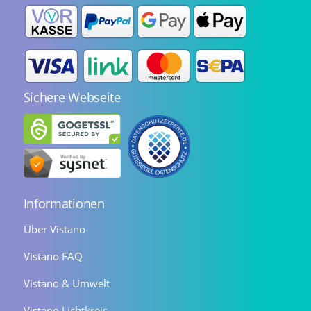
Sichere Webseite
Informationen
Über Vistano
Vistano FAQ
Vistano & Umwelt
Vistano Lichtkreis