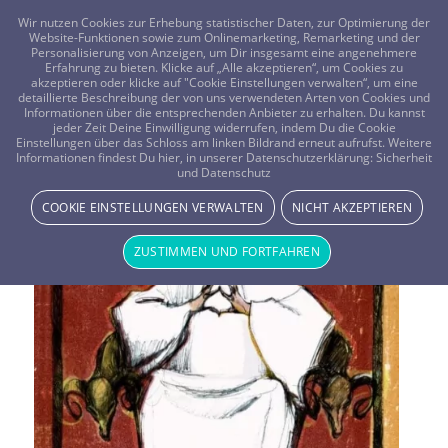
FRAGEN? KOSTENLOS ANRUFEN:
0800-8478266
Wir nutzen Cookies zur Erhebung statistischer Daten, zur Optimierung der
Website-Funktionen sowie zum Onlinemarketing, Remarketing und der
Personalisierung von Anzeigen, um Dir insgesamt eine angenehmere
Erfahrung zu bieten. Klicke auf „Alle akzeptieren“, um Cookies zu
akzeptieren oder klicke auf "Cookie Einstellungen verwalten“, um eine
detaillierte Beschreibung der von uns verwendeten Arten von Cookies und
Informationen über die entsprechenden Anbieter zu erhalten. Du kannst
jeder Zeit Deine Einwilligung widerrufen, indem Du die Cookie
Einstellungen über das Schloss am linken Bildrand erneut aufrufst. Weitere
Informationen findest Du hier, in unserer Datenschutzerklärung:
Sicherheit
und Datenschutz
COOKIE EINSTELLUNGEN VERWALTEN
NICHT AKZEPTIEREN
ZUSTIMMEN UND FORTFAHREN