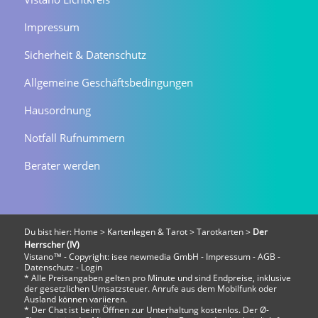
Impressum
Sicherheit & Datenschutz
Allgemeine Geschäftsbedingungen
Hausordnung
Notfall Rufnummern
Berater werden
Du bist hier:
Home
>
Kartenlegen & Tarot
>
Tarotkarten
>
Der
Herrscher (IV)
Vistano™ - Copyright:
isee newmedia GmbH
-
Impressum
-
AGB
-
Datenschutz
-
Login
* Alle Preisangaben gelten pro Minute und sind Endpreise, inklusive
der gesetzlichen Umsatzsteuer. Anrufe aus dem Mobilfunk oder
Ausland können variieren.
* Der Chat ist beim Öffnen zur Unterhaltung kostenlos. Der Ø-