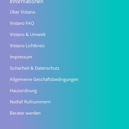
Informationen
Über Vistano
Vistano FAQ
Vistano & Umwelt
Vistano Lichtkreis
Impressum
Sicherheit & Datenschutz
Allgemeine Geschäftsbedingungen
Hausordnung
Notfall Rufnummern
Berater werden